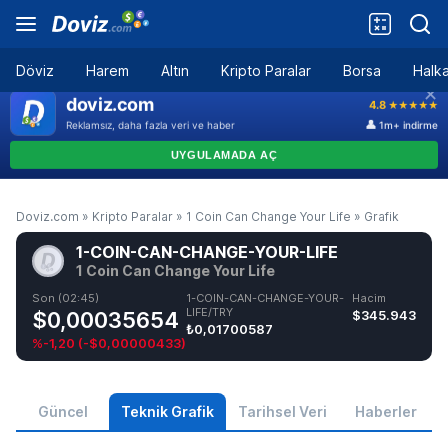
Döviz
Harem
Altın
Kripto Paralar
Borsa
Halka
Doviz.com
»
Kripto Paralar
»
1 Coin Can Change Your Life
»
Grafik
1-COIN-CAN-CHANGE-YOUR-LIFE
1 Coin Can Change Your Life
Son (02:45)
1-COIN-CAN-CHANGE-YOUR-
Hacim
LIFE/TRY
$0,00035654
$345.943
₺0,01700587
%-1,20
(
-$0,00000433
)
Güncel
Teknik Grafik
Tarihsel Veri
Haberler