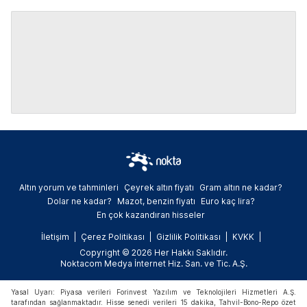
Altın yorum ve tahminleri
Çeyrek altın fiyatı
Gram altın ne kadar?
Dolar ne kadar?
Mazot, benzin fiyatı
Euro kaç lira?
En çok kazandıran hisseler
İletişim
Çerez Politikası
Gizlilik Politikası
KVKK
Copyright © 2026 Her Hakkı Saklıdır.
Noktacom Medya İnternet Hiz. San. ve Tic. A.Ş.
Yasal Uyarı: Piyasa verileri Forinvest Yazılım ve Teknolojileri Hizmetleri A.Ş.
tarafından sağlanmaktadır. Hisse senedi verileri 15 dakika, Tahvil-Bono-Repo özet