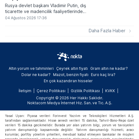
Rusya devlet başkanı Vladimir Putin, dış
ticarette ve madencilik faaliyetlerinde
kripto varlıkların kullanımına onay veren
04 Ağustos 2026 17:36
yeni yasayı imzaladı. Onaylanan bu
düzenleme çerçevesinde madencilikten
Daha Fazla Haber
elde edilen dijital paraların belirli şartlar
altında dolaşımına ve menkul kıymet
alımlarında kullanılmasına olanak sağlanıyor.
Altın yorum ve tahminleri
Çeyrek altın fiyatı
Gram altın ne kadar?
Dolar ne kadar?
Mazot, benzin fiyatı
Euro kaç lira?
En çok kazandıran hisseler
İletişim
Çerez Politikası
Gizlilik Politikası
KVKK
Copyright © 2026 Her Hakkı Saklıdır.
Noktacom Medya İnternet Hiz. San. ve Tic. A.Ş.
Yasal Uyarı: Piyasa verileri Forinvest Yazılım ve Teknolojileri Hizmetleri A.Ş.
tarafından sağlanmaktadır. Hisse senedi verileri 15 dakika, Tahvil-Bono-Repo özet
verileri 15 dakika gecikmelidir. Burada yer alan yatırım bilgi, yorum ve tavsiyeleri
yatırım danışmanlığı kapsamında değildir. Yatırım danışmanlığı hizmeti; aracı
kurumlar, portföy yönetim şirketleri, mevduat kabul etmeyen bankalar ile müşteri