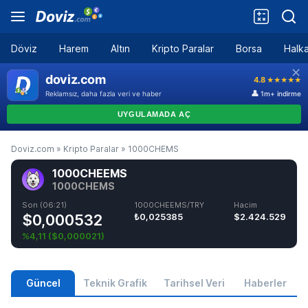
Döviz
Harem
Altın
Kripto Paralar
Borsa
Halka
Doviz.com
»
Kripto Paralar
»
1000CHEMS
1000CHEEMS
1000CHEMS
Son (06:21)
1000CHEEMS/TRY
Hacim
$0,000532
₺0,025385
$2.424.529
%4,11
(
$0,000021
)
Güncel
Teknik Grafik
Tarihsel Veri
Haberler