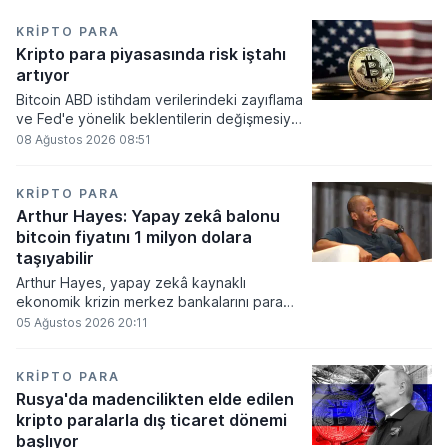
KRIPTO PARA
Kripto para piyasasında risk iştahı
artıyor
Bitcoin ABD istihdam verilerindeki zayıflama
ve Fed'e yönelik beklentilerin değişmesiyle
haftayı yükselişle kapattı. Kripto para
08 Ağustos 2026 08:51
piyasalarında risk iştahı artarken
yatırımcıların odağı önümüzdeki dönemde
açıklanacak enflasyon rakamlarına ve
KRIPTO PARA
küresel gelişmelere çevrildi.
Arthur Hayes: Yapay zekâ balonu
bitcoin fiyatını 1 milyon dolara
taşıyabilir
Arthur Hayes, yapay zekâ kaynaklı
ekonomik krizin merkez bankalarını para
basmaya zorlayacağını ve bu durumun
05 Ağustos 2026 20:11
bitcoin fiyatını 1 milyon dolara
taşıyabileceğini öngörürken beyaz yakalı iş
kayıplarının tetikleyeceği kredi krizinin
KRIPTO PARA
küresel likidite artışına yol açacağını belirtti
Rusya'da madencilikten elde edilen
ve bitcoinin bu süreçte en hızlı tepki veren
kripto paralarla dış ticaret dönemi
varlık olacağı vurguladı.
başlıyor