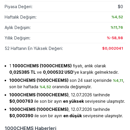
Piyasa Değeri:
$0
Haftalık Değişim:
%4,52
Aylık Değişim:
%11,76
Yıllık Değişim:
%-58,98
52 Haftanın En Yüksek Değeri:
$0,002041
1
1000CHEMS (1000CHEEMS)
fiyatı, anlık olarak
0,025385 TL
ve
0,000532 USD
'ye karşılık gelmektedir.
1000CHEMS (1000CHEEMS)
son 24 saat içerisinde
,
%4,11
son bir haftada
oranında değişmiştir.
%4,52
1000CHEMS (1000CHEEMS)
, 12.07.2026 tarihinde
$0,000763
ile son bir ayın
en yüksek
seviyesine ulaşmıştır.
1000CHEMS (1000CHEEMS)
, 12.07.2026 tarihinde
$0,000390
ile son bir ayın
en düşük
seviyesine ulaşmıştır.
1000CHEMS Haberleri