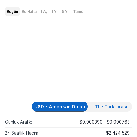
Bugün
Bu Hafta
1 Ay
1 Yıl
5 Yıl
Tümü
USD - Amerikan Doları
TL - Türk Lirası
Günlük Aralık:
$0,000390 - $0,000763
24 Saatlik Hacim:
$2.424.529