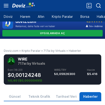
Döviz
Harem
Altın
Kripto Paralar
Borsa
Halka
Doviz.com
»
Kripto Paralar
»
717ai by Virtuals
»
Haberler
WIRE
717ai by Virtuals
Son (16:23)
WIRE/TRY
Hacim
$0,00124248
₺0,05926300
$5.416
%0,40
(
$0,00000495
)
Güncel
Teknik Grafik
Tarihsel Veri
Haberler