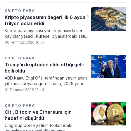
bakiyesi bulunan yatırımcı sayısı 3,2 milyon
olarak belirlendi.
KRIPTO PARA
Kripto piyasasının değeri ilk 6 ayda 1
trilyon dolar eridi
Kripto para piyasası yılın ilk yarısında sert
kayıplar yaşadı. Küresel piyasalardaki satış
baskısı ve artan faiz baskısının etkisiyle
06 Temmuz 2026 10:07
dijital varlıkların toplam değeri 919 milyar
860 milyon dolarlık erime kaydetti.
KRIPTO PARA
Trump'ın kriptodan elde ettiği gelir
belli oldu
ABD Kamu Etiği Ofisi tarafından yayımlanan
yıllık mali beyana göre Trump, 2025 yılında
kripto para ve memecoin faaliyetlerinden
01 Temmuz 2026 15:43
en az 1,2 milyar dolar gelir elde etti.
KRIPTO PARA
Citi, Bitcoin ve Ethereum için
hedefini düşürdü
Citigroup borsa yatırım fonlarındaki
yavaşlama ve yasal düzenleme