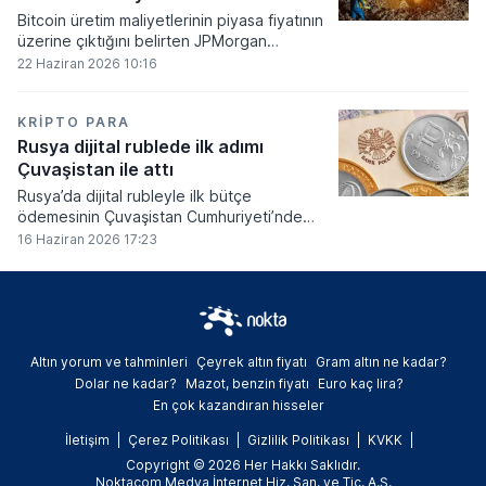
Bitcoin üretim maliyetlerinin piyasa fiyatının
üzerine çıktığını belirten JPMorgan
analistleri, madencilik sektöründeki kârlılık
22 Haziran 2026 10:16
oranlarının ciddi bir baskı altına girdiğini
söyledi.
KRIPTO PARA
Rusya dijital rublede ilk adımı
Çuvaşistan ile attı
Rusya’da dijital rubleyle ilk bütçe
ödemesinin Çuvaşistan Cumhuriyeti’nde
gerçekleştirildiği bildirildi.
16 Haziran 2026 17:23
Altın yorum ve tahminleri
Çeyrek altın fiyatı
Gram altın ne kadar?
Dolar ne kadar?
Mazot, benzin fiyatı
Euro kaç lira?
En çok kazandıran hisseler
İletişim
Çerez Politikası
Gizlilik Politikası
KVKK
Copyright © 2026 Her Hakkı Saklıdır.
Noktacom Medya İnternet Hiz. San. ve Tic. A.Ş.