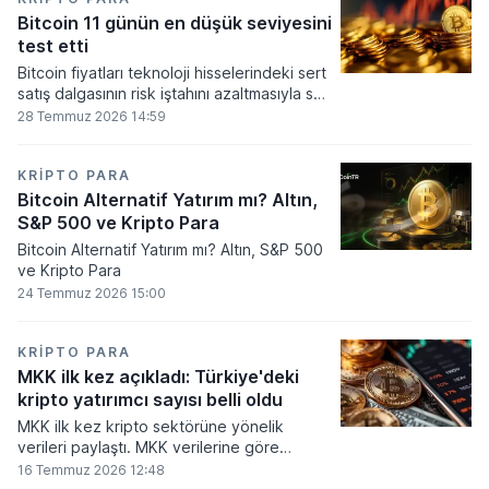
seviyesine ulaştı.
Bitcoin 11 günün en düşük seviyesini
test etti
Bitcoin fiyatları teknoloji hisselerindeki sert
satış dalgasının risk iştahını azaltmasıyla son
11 günün en düşük seviyesine indi.
28 Temmuz 2026 14:59
KRIPTO PARA
Bitcoin Alternatif Yatırım mı? Altın,
S&P 500 ve Kripto Para
Bitcoin Alternatif Yatırım mı? Altın, S&P 500
ve Kripto Para
24 Temmuz 2026 15:00
KRIPTO PARA
MKK ilk kez açıkladı: Türkiye'deki
kripto yatırımcı sayısı belli oldu
MKK ilk kez kripto sektörüne yönelik
verileri paylaştı. MKK verilerine göre
platformlarda bugüne kadar 5,6 milyon
16 Temmuz 2026 12:48
yatırımcı işlem yaparken, halen kripto