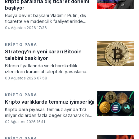
kripto paralarla dış ticaret dönemi
varlık olacağı vurguladı.
başlıyor
Rusya devlet başkanı Vladimir Putin, dış
ticarette ve madencilik faaliyetlerinde
kripto varlıkların kullanımına onay veren
04 Ağustos 2026 17:36
yeni yasayı imzaladı. Onaylanan bu
düzenleme çerçevesinde madencilikten
elde edilen dijital paraların belirli şartlar
KRIPTO PARA
altında dolaşımına ve menkul kıymet
Strategy'nin yeni kararı Bitcoin
alımlarında kullanılmasına olanak sağlanıyor.
talebini baskılıyor
Bitcoin fiyatlarında sınırlı hareketlilik
izlenirken kurumsal talepteki yavaşlama
piyasa dinamiklerini etkiliyor. ABD Merkez
03 Ağustos 2026 07:58
Bankasının faiz kararı sonrasında dar bantta
seyreden kripto para birimi, düzenleme
çalışmalarındaki belirsizliklerle baskı altında
KRIPTO PARA
kalmaya devam ediyor.
Kripto varlıklarda temmuz iyimserliği
Kripto para piyasası temmuz ayında 123
milyar dolardan fazla değer kazanarak hızlı
bir toparlanma sürecine girdi. Bitcoin ve
02 Ağustos 2026 15:11
ethereum öncülüğünde yaşanan bu
yükselişle birlikte toplam piyasa büyüklüğü
2 trilyon 159 milyar 780 milyon dolar
KRIPTO PARA