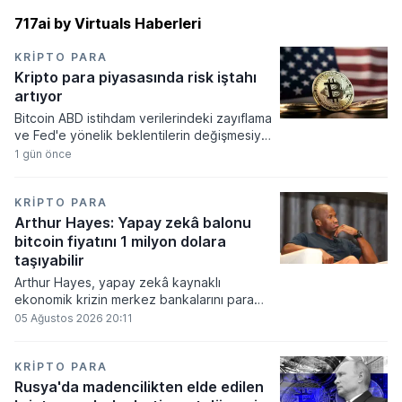
717ai by Virtuals Haberleri
KRIPTO PARA
Kripto para piyasasında risk iştahı
artıyor
Bitcoin ABD istihdam verilerindeki zayıflama
ve Fed'e yönelik beklentilerin değişmesiyle
haftayı yükselişle kapattı. Kripto para
1 gün önce
piyasalarında risk iştahı artarken
yatırımcıların odağı önümüzdeki dönemde
açıklanacak enflasyon rakamlarına ve
KRIPTO PARA
küresel gelişmelere çevrildi.
Arthur Hayes: Yapay zekâ balonu
bitcoin fiyatını 1 milyon dolara
taşıyabilir
Arthur Hayes, yapay zekâ kaynaklı
ekonomik krizin merkez bankalarını para
basmaya zorlayacağını ve bu durumun
05 Ağustos 2026 20:11
bitcoin fiyatını 1 milyon dolara
taşıyabileceğini öngörürken beyaz yakalı iş
kayıplarının tetikleyeceği kredi krizinin
KRIPTO PARA
küresel likidite artışına yol açacağını belirtti
Rusya'da madencilikten elde edilen
ve bitcoinin bu süreçte en hızlı tepki veren