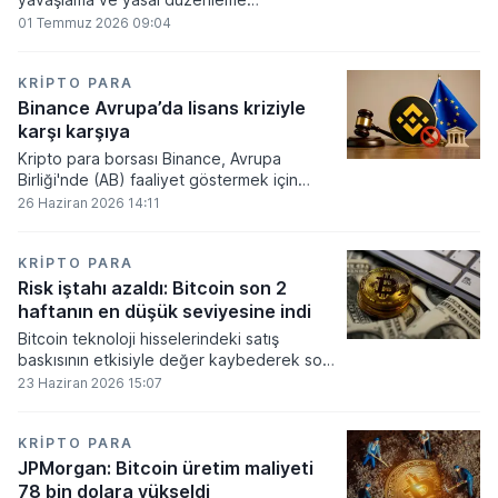
beklentilerinin zayıflaması üzerine kripto
01 Temmuz 2026 09:04
para tahminlerini aşağı yönlü revize etti.
KRIPTO PARA
Binance Avrupa’da lisans kriziyle
karşı karşıya
Kripto para borsası Binance, Avrupa
Birliği'nde (AB) faaliyet göstermek için
gerekli düzenleyici onayları alamadı.
26 Haziran 2026 14:11
KRIPTO PARA
Risk iştahı azaldı: Bitcoin son 2
haftanın en düşük seviyesine indi
Bitcoin teknoloji hisselerindeki satış
baskısının etkisiyle değer kaybederek son
iki haftanın en düşük seviyesini gördü.
23 Haziran 2026 15:07
KRIPTO PARA
JPMorgan: Bitcoin üretim maliyeti
78 bin dolara yükseldi