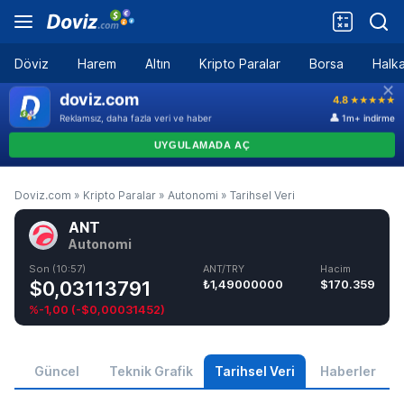
Döviz
Harem
Altın
Kripto Paralar
Borsa
Halka
Doviz.com
»
Kripto Paralar
»
Autonomi
»
Tarihsel Veri
ANT
Autonomi
Son (10:57)
ANT/TRY
Hacim
$0,03113791
₺1,49000000
$170.359
%-1,00
(
-$0,00031452
)
Güncel
Teknik Grafik
Tarihsel Veri
Haberler