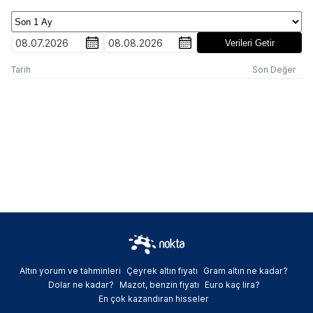
08.07.2026
08.08.2026
Verileri Getir
Tarih
Son Değer
Altın yorum ve tahminleri
Çeyrek altın fiyatı
Gram altın ne kadar?
Dolar ne kadar?
Mazot, benzin fiyatı
Euro kaç lira?
En çok kazandıran hisseler