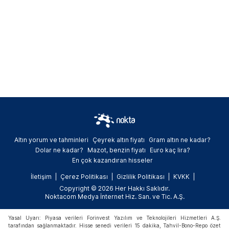
Altın yorum ve tahminleri
Çeyrek altın fiyatı
Gram altın ne kadar?
Dolar ne kadar?
Mazot, benzin fiyatı
Euro kaç lira?
En çok kazandıran hisseler
İletişim
Çerez Politikası
Gizlilik Politikası
KVKK
Copyright © 2026 Her Hakkı Saklıdır.
Noktacom Medya İnternet Hiz. San. ve Tic. A.Ş.
Yasal Uyarı: Piyasa verileri Forinvest Yazılım ve Teknolojileri Hizmetleri A.Ş.
tarafından sağlanmaktadır. Hisse senedi verileri 15 dakika, Tahvil-Bono-Repo özet