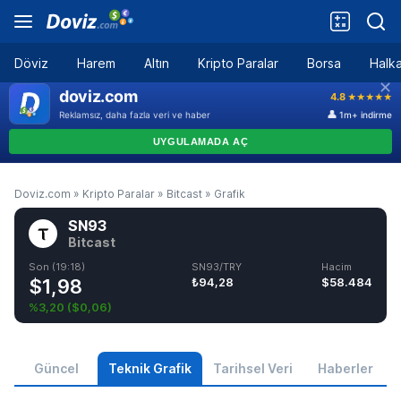
Döviz
Harem
Altın
Kripto Paralar
Borsa
Halka
Doviz.com
»
Kripto Paralar
»
Bitcast
»
Grafik
SN93
Bitcast
Son (19:18)
SN93/TRY
Hacim
$1,98
₺94,28
$58.484
%3,20
(
$0,06
)
Güncel
Teknik Grafik
Tarihsel Veri
Haberler