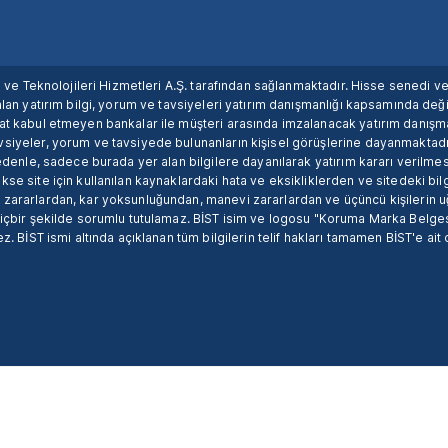
ım ve Teknolojileri Hizmetleri A.Ş. tarafından sağlanmaktadır. Hisse senedi 
lan yatırım bilgi, yorum ve tavsiyeleri yatırım danışmanlığı kapsamında değil
uat kabul etmeyen bankalar ile müşteri arasında imzalanacak yatırım danış
siyeler, yorum ve tavsiyede bulunanların kişisel görüşlerine dayanmaktadır
nedenle, sadece burada yer alan bilgilere dayanılarak yatırım kararı verilme
se site için kullanılan kaynaklardaki hata ve eksikliklerden ve sitedeki bilg
 zararlardan, kar yoksunluğundan, manevi zararlardan ve üçüncü kişilerin
hiçbir şekilde sorumlu tutulamaz. BİST isim ve logosu "Koruma Marka Belges
z. BİST ismi altında açıklanan tüm bilgilerin telif hakları tamamen BİST'e ait