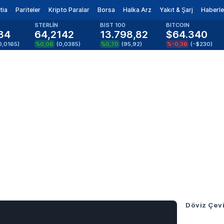
tia
Pariteler
Kripto Paralar
Borsa
Halka Arz
Yakıt & Şarj
Haberle
STERLİN
BIST 100
BITCOIN
84
64,2142
13.798,82
$64.340
0,0165
)
%0,06
(
0,0385
)
%0,70
(
95,92
)
%-0,36
(
-$230
)
Döviz Çevi