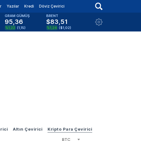
r
Yazılar
Kredi
Döviz Çevirici
GRAM GÜMÜŞ
BRENT
95,36
$83,51
%1,22
(
1,15
)
%1,24
(
$1,02
)
rici
Altın Çevirici
Kripto Para Çevirici
BTC