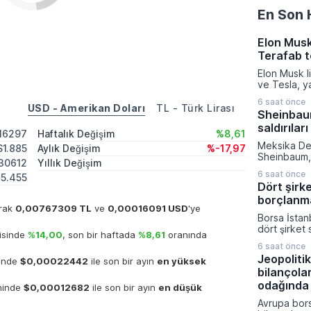
En Son 
Elon Musk
Terafab t
Elon Musk l
ve Tesla, y
üretiminde d
6 saat önce
azaltmak a
USD - Amerikan Doları
TL - Türk Lirası
Sheinbaum
eyaletinde 
saldırıları
kurma karar
16297
Haftalık Değişim
%8,61
verilen bu k
Meksika De
$1.885
Aylık Değişim
%-17,97
kompleksine
Sheinbaum, 
milyar dola
30612
Yıllık Değişim
gerçekleşti
sermaye akt
6 saat önce
5.455
toplantısın
gerçekleşti
Dört şirk
devam eden
borçlanm
operasyonlar
arak
0,00767309 TL
ve
0,00016091 USD
'ye
nitelendirer
Borsa İstan
toplumu mü
dört şirket 
çağırdı. Mek
isinde
%14,00
, son bir haftada
%8,61
oranında
güçlendirme
Devleti'ni 
6 saat önce
hedeflerine
yineleyen 
Jeopolitik
hinde
$0,00022442
ile son bir ayın
en yüksek
Sermaye Piy
sivil kayıpl
bilançola
başvurular
ateşkes ve 
Aydınlatma 
odağında
ihinde
$0,00012682
ile son bir ayın
en düşük
uyulması ge
yapılan açı
Avrupa bors
Ağustos tar