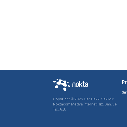
Pr
Si
Copyright © 2026 Her Hakkı Saklıdır.
Noktacom Medya İnternet Hiz. San. ve
Tic. A.Ş.