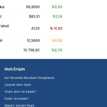
ksi
99,8500
%0,03
l
$83,51
%1,24
Tahvil
41,53
%-0,02
ti
51,3669
%0,00
13.798,82
%0,70
Hızlı Erişim
Kur Korumalı Mevduat Hesaplama
Çeyrek altın fiyatı
Gram altın ne kadar?
Dolar ne kadar?
Mazot, benzin fiyatı