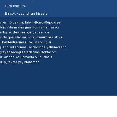
Euro kaç lira?
En çok kazandıran hisseler
verileri 15 dakika, Tahvil-Bono-Repo özet
dir. Yatırım danışmanlığı hizmeti; aracı
manlığı sözleşmesi çerçevesinde
. Bu görüşler mali durumunuz ile risk ve
si beklentilerinize uygun sonuçlar
ilerin kullanılması sonucunda yatırımcıların
 uğrayabileceği zararlardan Noktacom
i" altında korunmakta olup izinsiz
 olup, tekrar yayınlanamaz.