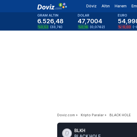
Döviz
Altın
Harem
Em
GRAM ALTIN
DOLAR
EURO
6.526,48
47,7004
54,99
%0,52
(
33,76
)
%0,16
(
0,0762
)
%-0,03
(
-
Doviz.com
»
Kripto Paralar
»
BLACK HOLE
BLKH
BLACK HOLE