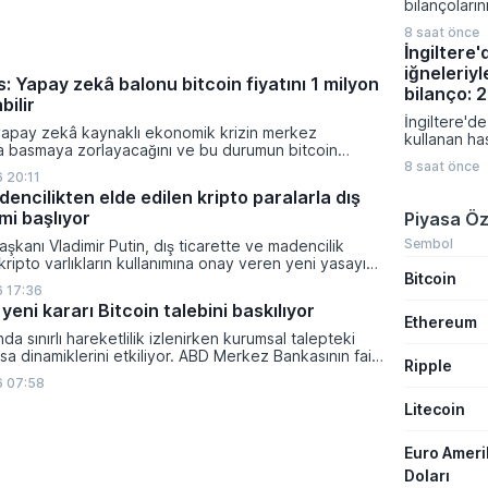
bilançoları
gerçekleşe
karışık bir 
sermaye artı
8 saat önce
bölge gene
ve borçlanm
İngiltere
veriler ve je
önemli finan
iğneleriyl
fiyatlamalar
kapsıyor.
: Yapay zekâ balonu bitcoin fiyatını 1 milyon
Almanya'da 
bilanço: 
bilir
siparişleri 
İngiltere'de
artış göste
yapay zekâ kaynaklı ekonomik krizin merkez
kullanan ha
bölgesinde
ra basmaya zorlayacağını ve bu durumun bitcoin
bildirilen ş
verileri tü
on dolara taşıyabileceğini öngörürken beyaz yakalı iş
8 saat önce
sağlık otori
 20:11
zayıflığı or
ikleyeceği kredi krizinin küresel likidite artışına yol
geçirdi. M
encilikten elde edilen kripto paralarla dış
ti ve bitcoinin bu süreçte en hızlı tepki veren varlık
gibi popüler
mi başlıyor
Piyasa Öz
dı.
ilişkilendiri
bildirimlerin
Sembol
şkanı Vladimir Putin, dış ticarette ve madencilik
uzmanlar ci
 kripto varlıkların kullanımına onay veren yeni yasayı
Bitcoin
konusunda k
lanan bu düzenleme çerçevesinde madencilikten
 17:36
uyarılarını sı
tal paraların belirli şartlar altında dolaşımına ve menkul
yeni kararı Bitcoin talebini baskılıyor
nda kullanılmasına olanak sağlanıyor.
Ethereum
ında sınırlı hareketlilik izlenirken kurumsal talepteki
a dinamiklerini etkiliyor. ABD Merkez Bankasının faiz
Ripple
da dar bantta seyreden kripto para birimi, düzenleme
6 07:58
i belirsizliklerle baskı altında kalmaya devam ediyor.
Litecoin
Euro Amer
Doları