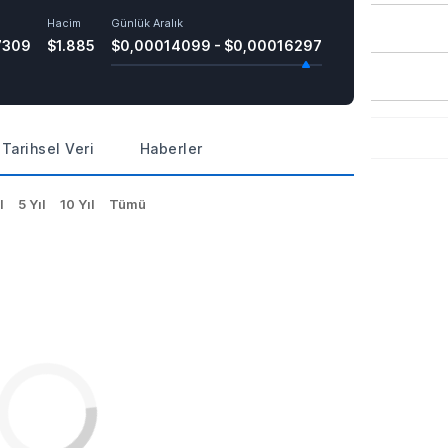
Hacim
Günlük Aralık
7309
$1.885
$0,00014099 - $0,00016297
Tarihsel Veri
Haberler
l
5 Yıl
10 Yıl
Tümü