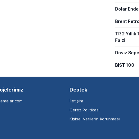
Dolar Ende
Brent Petro
TR 2 Yıllık 
Faizi
Döviz Sepe
BIST 100
ojelerimiz
Destek
nemalar.com
İletişim
Çerez Politikası
Kişisel Verilerin Korunması