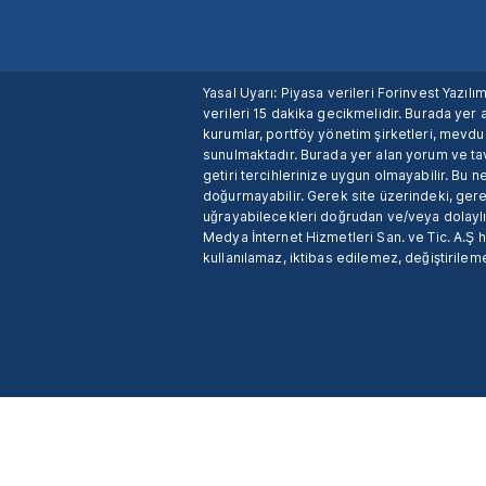
Yasal Uyarı: Piyasa verileri Forinvest Yazıl
verileri 15 dakika gecikmelidir. Burada yer a
kurumlar, portföy yönetim şirketleri, mevd
sunulmaktadır. Burada yer alan yorum ve tav
getiri tercihlerinize uygun olmayabilir. Bu 
doğurmayabilir. Gerek site üzerindeki, gerek
uğrayabilecekleri doğrudan ve/veya dolaylı
Medya İnternet Hizmetleri San. ve Tic. A.Ş 
kullanılamaz, iktibas edilemez, değiştirileme
X