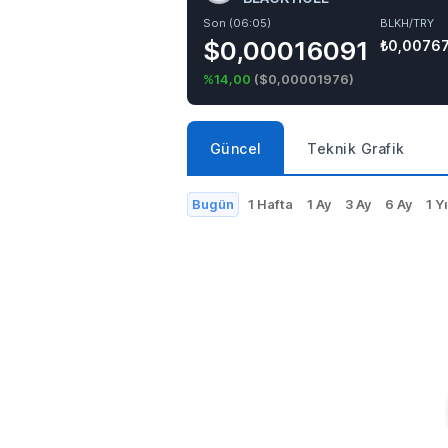
Son (06:05)
BLKH/TRY
$0,00016091
₺0,0076
%14,00
(
$0,00001976
)
Güncel
Teknik Grafik
Bugün
1 Hafta
1 Ay
3 Ay
6 Ay
1 Yı