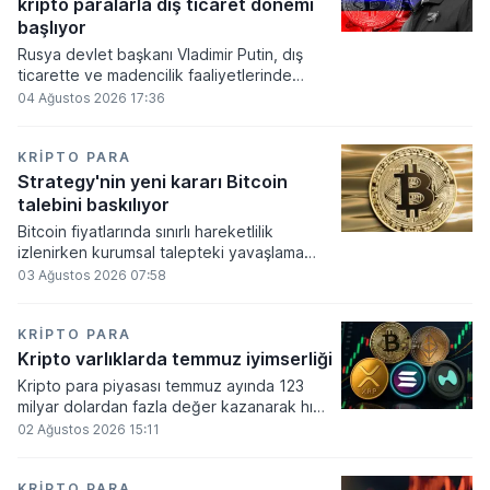
kripto paralarla dış ticaret dönemi
varlık olacağı vurguladı.
başlıyor
Rusya devlet başkanı Vladimir Putin, dış
ticarette ve madencilik faaliyetlerinde
kripto varlıkların kullanımına onay veren
04 Ağustos 2026 17:36
yeni yasayı imzaladı. Onaylanan bu
düzenleme çerçevesinde madencilikten
elde edilen dijital paraların belirli şartlar
KRIPTO PARA
altında dolaşımına ve menkul kıymet
Strategy'nin yeni kararı Bitcoin
alımlarında kullanılmasına olanak sağlanıyor.
talebini baskılıyor
Bitcoin fiyatlarında sınırlı hareketlilik
izlenirken kurumsal talepteki yavaşlama
piyasa dinamiklerini etkiliyor. ABD Merkez
03 Ağustos 2026 07:58
Bankasının faiz kararı sonrasında dar bantta
seyreden kripto para birimi, düzenleme
çalışmalarındaki belirsizliklerle baskı altında
KRIPTO PARA
kalmaya devam ediyor.
Kripto varlıklarda temmuz iyimserliği
Kripto para piyasası temmuz ayında 123
milyar dolardan fazla değer kazanarak hızlı
bir toparlanma sürecine girdi. Bitcoin ve
02 Ağustos 2026 15:11
ethereum öncülüğünde yaşanan bu
yükselişle birlikte toplam piyasa büyüklüğü
2 trilyon 159 milyar 780 milyon dolar
KRIPTO PARA