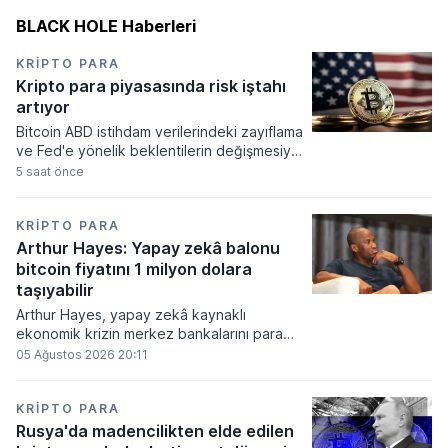
BLACK HOLE Haberleri
KRIPTO PARA
Kripto para piyasasında risk iştahı
artıyor
Bitcoin ABD istihdam verilerindeki zayıflama
ve Fed'e yönelik beklentilerin değişmesiyle
haftayı yükselişle kapattı. Kripto para
5 saat önce
piyasalarında risk iştahı artarken
yatırımcıların odağı önümüzdeki dönemde
açıklanacak enflasyon rakamlarına ve
KRIPTO PARA
küresel gelişmelere çevrildi.
Arthur Hayes: Yapay zekâ balonu
bitcoin fiyatını 1 milyon dolara
taşıyabilir
Arthur Hayes, yapay zekâ kaynaklı
ekonomik krizin merkez bankalarını para
basmaya zorlayacağını ve bu durumun
05 Ağustos 2026 20:11
bitcoin fiyatını 1 milyon dolara
taşıyabileceğini öngörürken beyaz yakalı iş
kayıplarının tetikleyeceği kredi krizinin
KRIPTO PARA
küresel likidite artışına yol açacağını belirtti
Rusya'da madencilikten elde edilen
ve bitcoinin bu süreçte en hızlı tepki veren