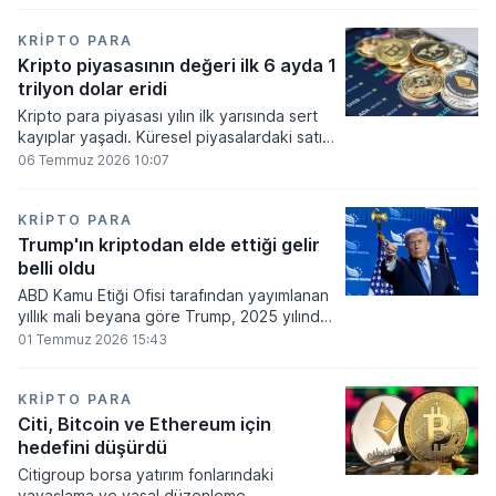
bakiyesi bulunan yatırımcı sayısı 3,2 milyon
olarak belirlendi.
KRIPTO PARA
Kripto piyasasının değeri ilk 6 ayda 1
trilyon dolar eridi
Kripto para piyasası yılın ilk yarısında sert
kayıplar yaşadı. Küresel piyasalardaki satış
baskısı ve artan faiz baskısının etkisiyle
06 Temmuz 2026 10:07
dijital varlıkların toplam değeri 919 milyar
860 milyon dolarlık erime kaydetti.
KRIPTO PARA
Trump'ın kriptodan elde ettiği gelir
belli oldu
ABD Kamu Etiği Ofisi tarafından yayımlanan
yıllık mali beyana göre Trump, 2025 yılında
kripto para ve memecoin faaliyetlerinden
01 Temmuz 2026 15:43
en az 1,2 milyar dolar gelir elde etti.
KRIPTO PARA
Citi, Bitcoin ve Ethereum için
hedefini düşürdü
Citigroup borsa yatırım fonlarındaki
yavaşlama ve yasal düzenleme