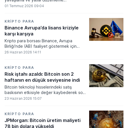
beklentilerinin zayıflaması üzerine kripto
01 Temmuz 2026 09:04
para tahminlerini aşağı yönlü revize etti.
KRIPTO PARA
Binance Avrupa’da lisans kriziyle
karşı karşıya
Kripto para borsası Binance, Avrupa
Birliği'nde (AB) faaliyet göstermek için
gerekli düzenleyici onayları alamadı.
26 Haziran 2026 14:11
KRIPTO PARA
Risk iştahı azaldı: Bitcoin son 2
haftanın en düşük seviyesine indi
Bitcoin teknoloji hisselerindeki satış
baskısının etkisiyle değer kaybederek son
iki haftanın en düşük seviyesini gördü.
23 Haziran 2026 15:07
KRIPTO PARA
JPMorgan: Bitcoin üretim maliyeti
78 bin dolara yükseldi