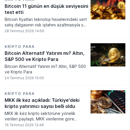
seviyesine ulaştı.
Bitcoin 11 günün en düşük seviyesini
test etti
Bitcoin fiyatları teknoloji hisselerindeki sert
satış dalgasının risk iştahını azaltmasıyla son
11 günün en düşük seviyesine indi.
28 Temmuz 2026 14:59
KRIPTO PARA
Bitcoin Alternatif Yatırım mı? Altın,
S&P 500 ve Kripto Para
Bitcoin Alternatif Yatırım mı? Altın, S&P 500
ve Kripto Para
24 Temmuz 2026 15:00
KRIPTO PARA
MKK ilk kez açıkladı: Türkiye'deki
kripto yatırımcı sayısı belli oldu
MKK ilk kez kripto sektörüne yönelik
verileri paylaştı. MKK verilerine göre
platformlarda bugüne kadar 5,6 milyon
16 Temmuz 2026 12:48
yatırımcı işlem yaparken, halen kripto