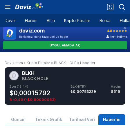
Döviz
Harem
Altın
Kripto Paralar
Borsa
Halka
Doviz.com
»
Kripto Paralar
»
BLACK HOLE
»
Haberler
BLKH
BLACK HOLE
Son (13:44)
BLKH/TRY
Hacim
$0,00015792
₺0,00753229
$516
%-0,40
(
-$0,00000063
)
Güncel
Teknik Grafik
Tarihsel Veri
Haberler