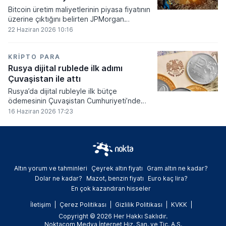
Bitcoin üretim maliyetlerinin piyasa fiyatının
üzerine çıktığını belirten JPMorgan
analistleri, madencilik sektöründeki kârlılık
22 Haziran 2026 10:16
oranlarının ciddi bir baskı altına girdiğini
söyledi.
KRIPTO PARA
Rusya dijital rublede ilk adımı
Çuvaşistan ile attı
Rusya’da dijital rubleyle ilk bütçe
ödemesinin Çuvaşistan Cumhuriyeti’nde
gerçekleştirildiği bildirildi.
16 Haziran 2026 17:23
Altın yorum ve tahminleri
Çeyrek altın fiyatı
Gram altın ne kadar?
Dolar ne kadar?
Mazot, benzin fiyatı
Euro kaç lira?
En çok kazandıran hisseler
İletişim
Çerez Politikası
Gizlilik Politikası
KVKK
Copyright © 2026 Her Hakkı Saklıdır.
Noktacom Medya İnternet Hiz. San. ve Tic. A.Ş.