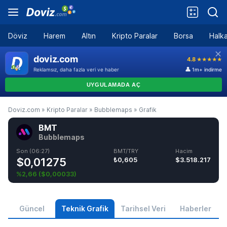
Döviz
Harem
Altın
Kripto Paralar
Borsa
Halka
Doviz.com
»
Kripto Paralar
»
Bubblemaps
»
Grafik
BMT
Bubblemaps
Son (06:27)
BMT/TRY
Hacim
$0,01275
₺0,605
$3.518.217
%2,66
(
$0,00033
)
Güncel
Teknik Grafik
Tarihsel Veri
Haberler