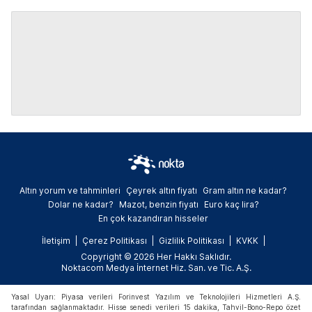
Altın yorum ve tahminleri
Çeyrek altın fiyatı
Gram altın ne kadar?
Dolar ne kadar?
Mazot, benzin fiyatı
Euro kaç lira?
En çok kazandıran hisseler
İletişim
Çerez Politikası
Gizlilik Politikası
KVKK
Copyright © 2026 Her Hakkı Saklıdır.
Noktacom Medya İnternet Hiz. San. ve Tic. A.Ş.
Yasal Uyarı: Piyasa verileri Forinvest Yazılım ve Teknolojileri Hizmetleri A.Ş.
tarafından sağlanmaktadır. Hisse senedi verileri 15 dakika, Tahvil-Bono-Repo özet