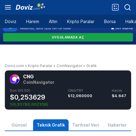
Döviz
Harem
Altın
Kripto Paralar
Borsa
Halka
Doviz.com
»
Kripto Paralar
»
CoinNavigator
»
Grafik
CNG
CoinNavigator
Son (05:50)
CNG/TRY
Hacim
$0,253629
₺12,060000
$4.647
%0,93
(
$0,002338
)
Güncel
Teknik Grafik
Tarihsel Veri
Haberler