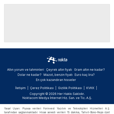
Altın yorum ve tahminleri
Çeyrek altın fiyatı
Gram altın ne kadar?
Dolar ne kadar?
Mazot, benzin fiyatı
Euro kaç lira?
En çok kazandıran hisseler
İletişim
Çerez Politikası
Gizlilik Politikası
KVKK
Copyright © 2026 Her Hakkı Saklıdır.
Noktacom Medya İnternet Hiz. San. ve Tic. A.Ş.
Yasal Uyarı: Piyasa verileri Forinvest Yazılım ve Teknolojileri Hizmetleri A.Ş.
tarafından sağlanmaktadır. Hisse senedi verileri 15 dakika, Tahvil-Bono-Repo özet