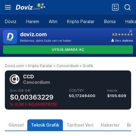
Döviz
Harem
Altın
Kripto Paralar
Borsa
Halka
Doviz.com
»
Kripto Paralar
»
Concordium
»
Grafik
CCD
Concordium
Son (08:44)
CCD/TRY
Hacim
$0,00363229
₺0,17246400
$105.609
%-0,50
(
-$0,00001825
)
Güncel
Teknik Grafik
Tarihsel Veri
Haberler
Bilgi