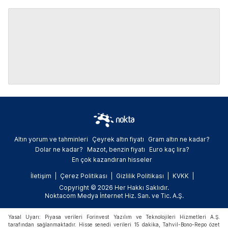
Altın yorum ve tahminleri
Çeyrek altın fiyatı
Gram altın ne kadar?
Dolar ne kadar?
Mazot, benzin fiyatı
Euro kaç lira?
En çok kazandıran hisseler
İletişim
Çerez Politikası
Gizlilik Politikası
KVKK
Copyright © 2026 Her Hakkı Saklıdır.
Noktacom Medya İnternet Hiz. San. ve Tic. A.Ş.
Yasal Uyarı: Piyasa verileri Forinvest Yazılım ve Teknolojileri Hizmetleri A.Ş.
tarafından sağlanmaktadır. Hisse senedi verileri 15 dakika, Tahvil-Bono-Repo özet