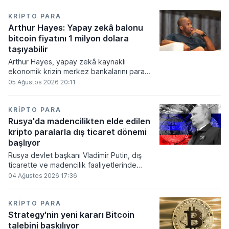
KRIPTO PARA
Arthur Hayes: Yapay zekâ balonu
bitcoin fiyatını 1 milyon dolara
taşıyabilir
Arthur Hayes, yapay zekâ kaynaklı
ekonomik krizin merkez bankalarını para
basmaya zorlayacağını ve bu durumun
05 Ağustos 2026 20:11
bitcoin fiyatını 1 milyon dolara
taşıyabileceğini öngörürken beyaz yakalı iş
kayıplarının tetikleyeceği kredi krizinin
KRIPTO PARA
küresel likidite artışına yol açacağını belirtti
Rusya'da madencilikten elde edilen
ve bitcoinin bu süreçte en hızlı tepki veren
kripto paralarla dış ticaret dönemi
varlık olacağı vurguladı.
başlıyor
Rusya devlet başkanı Vladimir Putin, dış
ticarette ve madencilik faaliyetlerinde
kripto varlıkların kullanımına onay veren
04 Ağustos 2026 17:36
yeni yasayı imzaladı. Onaylanan bu
düzenleme çerçevesinde madencilikten
elde edilen dijital paraların belirli şartlar
KRIPTO PARA
altında dolaşımına ve menkul kıymet
Strategy'nin yeni kararı Bitcoin
alımlarında kullanılmasına olanak sağlanıyor.
talebini baskılıyor