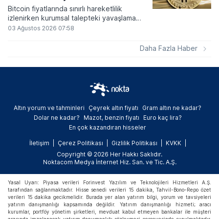
Bitcoin fiyatlarında sınırlı hareketlilik
izlenirken kurumsal talepteki yavaşlama
piyasa dinamiklerini etkiliyor. ABD Merkez
03 Ağustos 2026 07:58
Bankasının faiz kararı sonrasında dar bantta
seyreden kripto para birimi, düzenleme
Daha Fazla Haber
çalışmalarındaki belirsizliklerle baskı altında
kalmaya devam ediyor.
Altın yorum ve tahminleri
Çeyrek altın fiyatı
Gram altın ne kadar?
Dolar ne kadar?
Mazot, benzin fiyatı
Euro kaç lira?
En çok kazandıran hisseler
İletişim
Çerez Politikası
Gizlilik Politikası
KVKK
Copyright © 2026 Her Hakkı Saklıdır.
Noktacom Medya İnternet Hiz. San. ve Tic. A.Ş.
Yasal Uyarı: Piyasa verileri Forinvest Yazılım ve Teknolojileri Hizmetleri A.Ş.
tarafından sağlanmaktadır. Hisse senedi verileri 15 dakika, Tahvil-Bono-Repo özet
verileri 15 dakika gecikmelidir. Burada yer alan yatırım bilgi, yorum ve tavsiyeleri
yatırım danışmanlığı kapsamında değildir. Yatırım danışmanlığı hizmeti; aracı
kurumlar, portföy yönetim şirketleri, mevduat kabul etmeyen bankalar ile müşteri