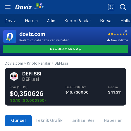
Döviz
Harem
Altın
Kripto Paralar
Borsa
Halka
Doviz.com
»
Kripto Paralar
»
DEFI.ssi
DEFI.SSI
DEFI.ssi
Son (13:19)
DEFI.SSI/TRY
Hacim
$0,350626
₺16,730000
$41.311
%0,10
(
$0,000350
)
Güncel
Teknik Grafik
Tarihsel Veri
Haberler