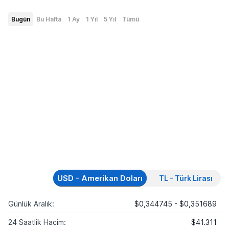
Bugün
Bu Hafta
1 Ay
1 Yıl
5 Yıl
Tümü
USD - Amerikan Doları
TL - Türk Lirası
Günlük Aralık:
$0,344745 - $0,351689
24 Saatlik Hacim:
$41.311