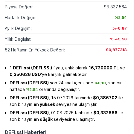
Piyasa Değeri:
$8.837.564
Haftalık Değişim:
%2,54
Aylık Değişim:
%-6,87
Yıllık Değişim:
%-49,58
52 Haftanın En Yüksek Değeri:
$0,877318
1
DEFI.ssi (DEFI.SSI)
fiyatı, anlık olarak
16,730000 TL
ve
0,350626 USD
'ye karşılık gelmektedir.
DEFI.ssi (DEFI.SSI)
son 24 saat içerisinde
, son bir
%0,10
haftada
oranında değişmiştir.
%2,54
DEFI.ssi (DEFI.SSI)
, 15.07.2026 tarihinde
$0,386702
ile
son bir ayın
en yüksek
seviyesine ulaşmıştır.
DEFI.ssi (DEFI.SSI)
, 01.08.2026 tarihinde
$0,332886
ile
son bir ayın
en düşük
seviyesine ulaşmıştır.
DEFI.ssi Haberleri