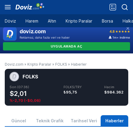
Döviz
Harem
Altın
Kripto Paralar
Borsa
Halka
Doviz.com
»
Kripto Paralar
»
FOLKS
»
Haberler
FOLKS
Son (07:38)
FOLKS/TRY
Hacim
$2,01
₺95,75
$984.362
%-2,70
(
-$0,06
)
Güncel
Teknik Grafik
Tarihsel Veri
Haberler