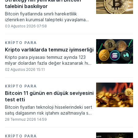
alımlarında kullanılmasına olanak sağlanıyor.
talebini baskılıyor
Bitcoin fiyatlarında sınırlı hareketlilik
izlenirken kurumsal talepteki yavaşlama
piyasa dinamiklerini etkiliyor. ABD Merkez
03 Ağustos 2026 07:58
Bankasının faiz kararı sonrasında dar bantta
seyreden kripto para birimi, düzenleme
çalışmalarındaki belirsizliklerle baskı altında
KRIPTO PARA
kalmaya devam ediyor.
Kripto varlıklarda temmuz iyimserliği
Kripto para piyasası temmuz ayında 123
milyar dolardan fazla değer kazanarak hızlı
bir toparlanma sürecine girdi. Bitcoin ve
02 Ağustos 2026 15:11
ethereum öncülüğünde yaşanan bu
yükselişle birlikte toplam piyasa büyüklüğü
2 trilyon 159 milyar 780 milyon dolar
KRIPTO PARA
seviyesine ulaştı.
Bitcoin 11 günün en düşük seviyesini
test etti
Bitcoin fiyatları teknoloji hisselerindeki sert
satış dalgasının risk iştahını azaltmasıyla son
11 günün en düşük seviyesine indi.
28 Temmuz 2026 14:59
KRIPTO PARA