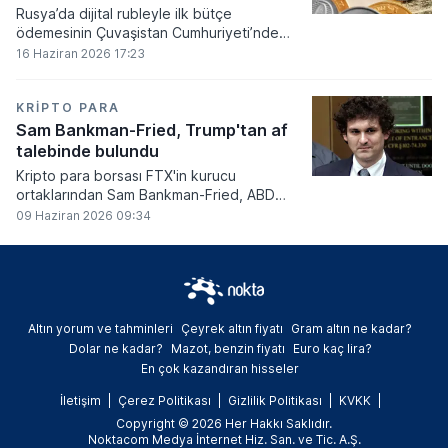
Rusya’da dijital rubleyle ilk bütçe
ödemesinin Çuvaşistan Cumhuriyeti’nde
gerçekleştirildiği bildirildi.
16 Haziran 2026 17:23
KRIPTO PARA
Sam Bankman-Fried, Trump'tan af
talebinde bulundu
Kripto para borsası FTX'in kurucu
ortaklarından Sam Bankman-Fried, ABD
Başkanı Donald Trump'tan resmi olarak af
09 Haziran 2026 09:34
talebinde bulundu.
Altın yorum ve tahminleri
Çeyrek altın fiyatı
Gram altın ne kadar?
Dolar ne kadar?
Mazot, benzin fiyatı
Euro kaç lira?
En çok kazandıran hisseler
İletişim
Çerez Politikası
Gizlilik Politikası
KVKK
Copyright © 2026 Her Hakkı Saklıdır.
Noktacom Medya İnternet Hiz. San. ve Tic. A.Ş.