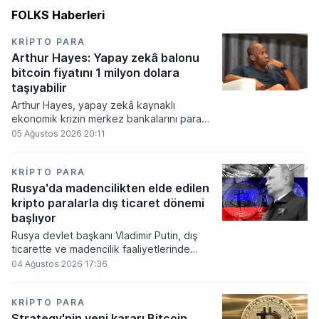
FOLKS Haberleri
KRIPTO PARA
Arthur Hayes: Yapay zekâ balonu
bitcoin fiyatını 1 milyon dolara
taşıyabilir
Arthur Hayes, yapay zekâ kaynaklı
ekonomik krizin merkez bankalarını para
basmaya zorlayacağını ve bu durumun
05 Ağustos 2026 20:11
bitcoin fiyatını 1 milyon dolara
taşıyabileceğini öngörürken beyaz yakalı iş
kayıplarının tetikleyeceği kredi krizinin
KRIPTO PARA
küresel likidite artışına yol açacağını belirtti
Rusya'da madencilikten elde edilen
ve bitcoinin bu süreçte en hızlı tepki veren
kripto paralarla dış ticaret dönemi
varlık olacağı vurguladı.
başlıyor
Rusya devlet başkanı Vladimir Putin, dış
ticarette ve madencilik faaliyetlerinde
kripto varlıkların kullanımına onay veren
04 Ağustos 2026 17:36
yeni yasayı imzaladı. Onaylanan bu
düzenleme çerçevesinde madencilikten
elde edilen dijital paraların belirli şartlar
KRIPTO PARA
altında dolaşımına ve menkul kıymet
Strategy'nin yeni kararı Bitcoin