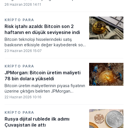
gerekli düzenleyici onayları alamadı.
26 Haziran 2026 14:11
KRIPTO PARA
Risk iştahı azaldı: Bitcoin son 2
haftanın en düşük seviyesine indi
Bitcoin teknoloji hisselerindeki satış
baskısının etkisiyle değer kaybederek son
iki haftanın en düşük seviyesini gördü.
23 Haziran 2026 15:07
KRIPTO PARA
JPMorgan: Bitcoin üretim maliyeti
78 bin dolara yükseldi
Bitcoin üretim maliyetlerinin piyasa fiyatının
üzerine çıktığını belirten JPMorgan
analistleri, madencilik sektöründeki kârlılık
22 Haziran 2026 10:16
oranlarının ciddi bir baskı altına girdiğini
söyledi.
KRIPTO PARA
Rusya dijital rublede ilk adımı
Çuvaşistan ile attı