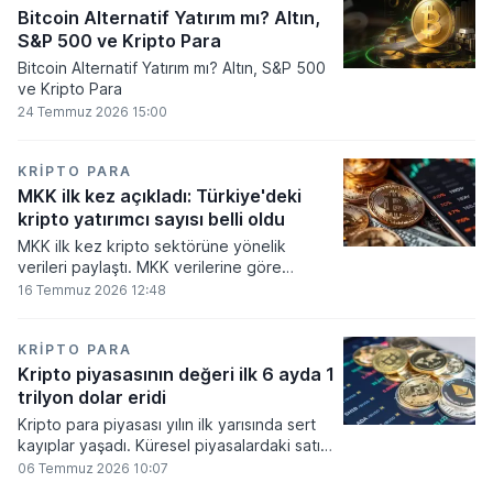
Bitcoin Alternatif Yatırım mı? Altın,
S&P 500 ve Kripto Para
Bitcoin Alternatif Yatırım mı? Altın, S&P 500
ve Kripto Para
24 Temmuz 2026 15:00
KRIPTO PARA
MKK ilk kez açıkladı: Türkiye'deki
kripto yatırımcı sayısı belli oldu
MKK ilk kez kripto sektörüne yönelik
verileri paylaştı. MKK verilerine göre
platformlarda bugüne kadar 5,6 milyon
16 Temmuz 2026 12:48
yatırımcı işlem yaparken, halen kripto
bakiyesi bulunan yatırımcı sayısı 3,2 milyon
olarak belirlendi.
KRIPTO PARA
Kripto piyasasının değeri ilk 6 ayda 1
trilyon dolar eridi
Kripto para piyasası yılın ilk yarısında sert
kayıplar yaşadı. Küresel piyasalardaki satış
baskısı ve artan faiz baskısının etkisiyle
06 Temmuz 2026 10:07
dijital varlıkların toplam değeri 919 milyar