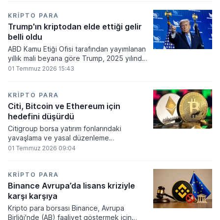
860 milyon dolarlık erime kaydetti.
KRIPTO PARA
Trump'ın kriptodan elde ettiği gelir
belli oldu
ABD Kamu Etiği Ofisi tarafından yayımlanan
yıllık mali beyana göre Trump, 2025 yılında
kripto para ve memecoin faaliyetlerinden
01 Temmuz 2026 15:43
en az 1,2 milyar dolar gelir elde etti.
KRIPTO PARA
Citi, Bitcoin ve Ethereum için
hedefini düşürdü
Citigroup borsa yatırım fonlarındaki
yavaşlama ve yasal düzenleme
beklentilerinin zayıflaması üzerine kripto
01 Temmuz 2026 09:04
para tahminlerini aşağı yönlü revize etti.
KRIPTO PARA
Binance Avrupa’da lisans kriziyle
karşı karşıya
Kripto para borsası Binance, Avrupa
Birliği'nde (AB) faaliyet göstermek için