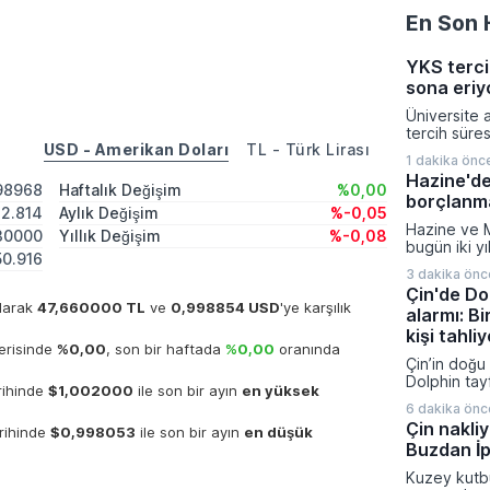
En Son 
YKS terci
sona eriy
Üniversite a
tercih süre
USD - Amerikan Doları
TL - Türk Lirası
erecek, ter
1 dakika önc
23.59'da er
Hazine'den
98968
Haftalık Değişim
%0,00
borçlanm
2.814
Aylık Değişim
%-0,05
Hazine ve M
30000
Yıllık Değişim
%-0,08
bugün iki yı
0.916
ihalesi düze
3 dakika önc
Çin'de Do
olarak
47,660000 TL
ve
0,998854 USD
'ye karşılık
alarmı: B
kişi tahliy
erisinde
%0,00
, son bir haftada
%0,00
oranında
Çin’in doğu 
Dolphin tay
rihinde
$1,002000
ile son bir ayın
en yüksek
milyondan fa
6 dakika önc
edilirken 
Çin nakli
arihinde
$0,998053
ile son bir ayın
en düşük
ulaşım ve 
Buzdan İp
noktasına g
kilometre hı
Kuzey kutb
yarattığı s