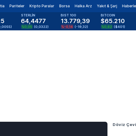
tia
Pariteler
Kripto Paralar
Borsa
Halka Arz
Yakıt & Şarj
Haberle
STERLİN
BIST 100
BITCOIN
25
64,4477
13.779,39
$65.210
0,0055
)
%0,05
(
0,0322
)
%-0,14
(
-19,32
)
%0,62
(
$401
)
Döviz Çevi