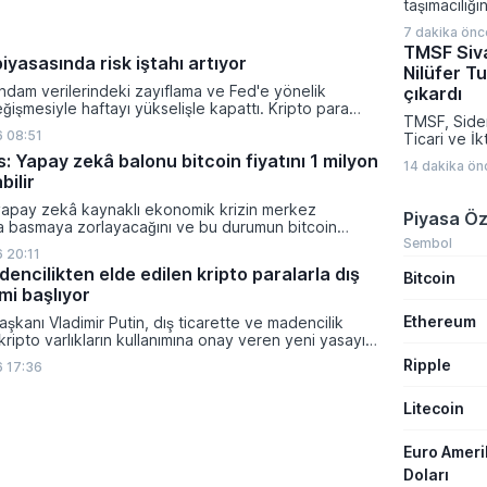
taşımacılığı
riski nedeniy
yarıya indir
alarm durum
7 dakika önc
yolları için 
dikkatli olm
TMSF Siva
haline geliyo
iyasasında risk iştahı artıyor
Nilüfer Tu
sebebiyle b
ihdam verilerindeki zayıflama ve Fed'e yönelik
sonucunda a
çıkardı
eğişmesiyle haftayı yükselişle kapattı. Kripto para
kızıldeniz g
TMSF, Sidem
isk iştahı artarken yatırımcıların odağı önümüzdeki
kaçınmak is
 08:51
Ticari ve İk
nacak enflasyon rakamlarına ve küresel gelişmelere
şirketlerine 
Kayapalı Nil
: Yapay zekâ balonu bitcoin fiyatını 1 milyon
sunuyor.
14 dakika ön
Ticari ve İk
bilir
satışa çıkar
milyar TL, N
yapay zekâ kaynaklı ekonomik krizin merkez
Piyasa Öz
araç için is
ra basmaya zorlayacağını ve bu durumun bitcoin
muhammen b
Sembol
on dolara taşıyabileceğini öngörürken beyaz yakalı iş
 20:11
ikleyeceği kredi krizinin küresel likidite artışına yol
encilikten elde edilen kripto paralarla dış
Bitcoin
ti ve bitcoinin bu süreçte en hızlı tepki veren varlık
mi başlıyor
dı.
Ethereum
şkanı Vladimir Putin, dış ticarette ve madencilik
 kripto varlıkların kullanımına onay veren yeni yasayı
lanan bu düzenleme çerçevesinde madencilikten
Ripple
 17:36
tal paraların belirli şartlar altında dolaşımına ve menkul
nda kullanılmasına olanak sağlanıyor.
Litecoin
Euro Amer
Doları