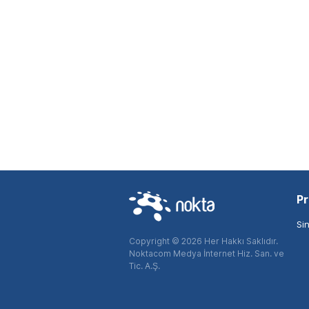
Pr
Si
Copyright © 2026 Her Hakkı Saklıdır.
Noktacom Medya İnternet Hiz. San. ve
Tic. A.Ş.