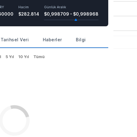
RY
Hacim
Günlük Aralık
60000
$282.814
$0,998709 - $0,998968
Tarihsel Veri
Haberler
Bilgi
l
5 Yıl
10 Yıl
Tümü