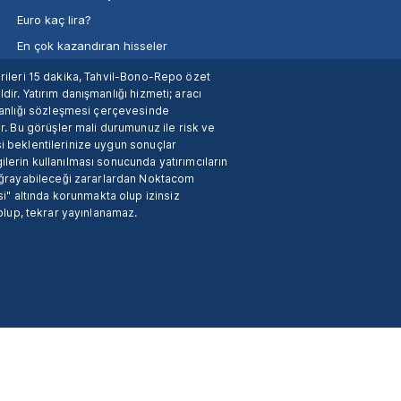
Euro kaç lira?
En çok kazandıran hisseler
verileri 15 dakika, Tahvil-Bono-Repo özet
dir. Yatırım danışmanlığı hizmeti; aracı
manlığı sözleşmesi çerçevesinde
. Bu görüşler mali durumunuz ile risk ve
si beklentilerinize uygun sonuçlar
ilerin kullanılması sonucunda yatırımcıların
 uğrayabileceği zararlardan Noktacom
i" altında korunmakta olup izinsiz
 olup, tekrar yayınlanamaz.