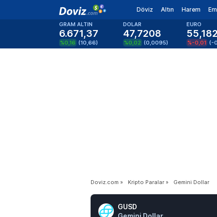
Döviz
Altın
Harem
Em
GRAM ALTIN
DOLAR
EURO
6.671,37
47,7208
55,18
%0,16
(
10,66
)
%0,02
(
0,0095
)
%-0,01
(
-
Doviz.com
»
Kripto Paralar
»
Gemini Dollar
GUSD
Gemini Dollar