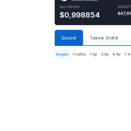
Son (09:00)
GUSD/T
$0,998854
₺47,6
Güncel
Teknik Grafik
Bugün
1 Hafta
1 Ay
3 Ay
6 Ay
1 Yı