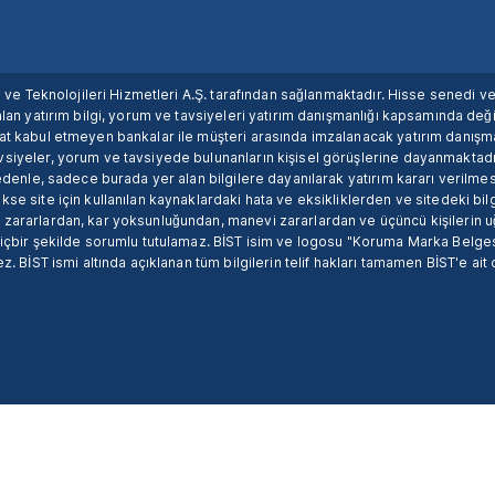
ım ve Teknolojileri Hizmetleri A.Ş. tarafından sağlanmaktadır. Hisse senedi 
lan yatırım bilgi, yorum ve tavsiyeleri yatırım danışmanlığı kapsamında değil
uat kabul etmeyen bankalar ile müşteri arasında imzalanacak yatırım danış
siyeler, yorum ve tavsiyede bulunanların kişisel görüşlerine dayanmaktadır
nedenle, sadece burada yer alan bilgilere dayanılarak yatırım kararı verilme
se site için kullanılan kaynaklardaki hata ve eksikliklerden ve sitedeki bilg
 zararlardan, kar yoksunluğundan, manevi zararlardan ve üçüncü kişilerin
hiçbir şekilde sorumlu tutulamaz. BİST isim ve logosu "Koruma Marka Belges
z. BİST ismi altında açıklanan tüm bilgilerin telif hakları tamamen BİST'e ait