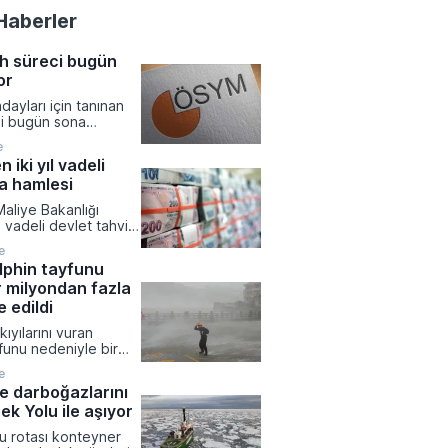
Haberler
h süreci bugün
or
dayları için tanınan
si bugün sona
cih ekranı bugün saat
e
işime kapatılacak.
 iki yıl vadeli
a hamlesi
aliye Bakanlığı
l vadeli devlet tahvili
nliyor.
e
lphin tayfunu
ir milyondan fazla
e edildi
kıyılarını vuran
funu nedeniyle bir
zla kişi tahliye
e
Şanghay genelinde
ye darboğazlarını
günlük yaşam durma
ek Yolu ile aşıyor
eldi. Saatte 150
za ulaşan fırtınanın
u rotası konteyner
el ve toprak kayması