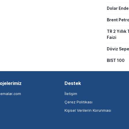
Dolar Ende
Brent Petro
TR 2 Yıllık 
Faizi
Döviz Sepe
BIST 100
ojelerimiz
Destek
nemalar.com
İletişim
Çerez Politikası
Kişisel Verilerin Korunması