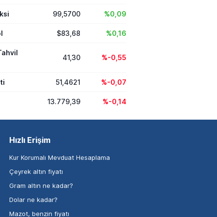
ksi
99,5700
%0,09
l
$83,68
%0,16
Tahvil
41,30
%-0,55
ti
51,4621
%-0,07
13.779,39
%-0,14
Hızlı Erişim
Kur Korumalı Mevduat Hesaplama
Çeyrek altın fiyatı
Gram altın ne kadar?
Dolar ne kadar?
Mazot, benzin fiyatı