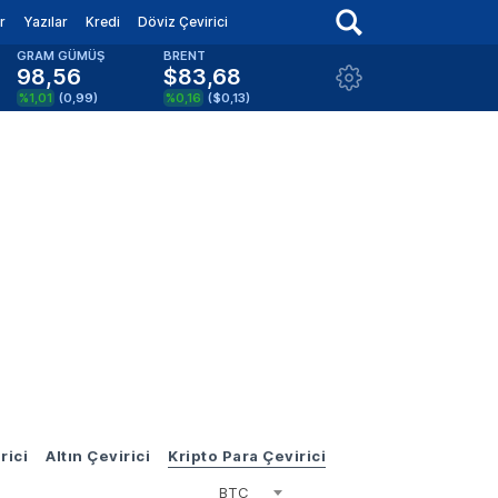
r
Yazılar
Kredi
Döviz Çevirici
GRAM GÜMÜŞ
BRENT
98,56
$83,68
%1,01
(
0,99
)
%0,16
(
$0,13
)
rici
Altın Çevirici
Kripto Para Çevirici
BTC