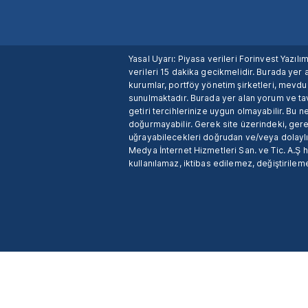
Yasal Uyarı: Piyasa verileri Forinvest Yazıl
verileri 15 dakika gecikmelidir. Burada yer a
kurumlar, portföy yönetim şirketleri, mevd
sunulmaktadır. Burada yer alan yorum ve tav
getiri tercihlerinize uygun olmayabilir. Bu 
doğurmayabilir. Gerek site üzerindeki, gerek
uğrayabilecekleri doğrudan ve/veya dolaylı
Medya İnternet Hizmetleri San. ve Tic. A.Ş 
kullanılamaz, iktibas edilemez, değiştirileme
X