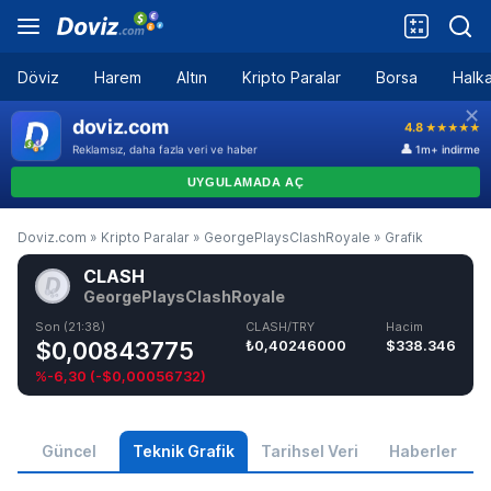
Döviz
Harem
Altın
Kripto Paralar
Borsa
Halka
Doviz.com
»
Kripto Paralar
»
GeorgePlaysClashRoyale
»
Grafik
CLASH
GeorgePlaysClashRoyale
Son (21:38)
CLASH/TRY
Hacim
$0,00843775
₺0,40246000
$338.346
%-6,30
(
-$0,00056732
)
Güncel
Teknik Grafik
Tarihsel Veri
Haberler