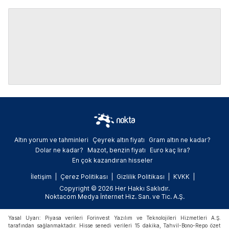
Altın yorum ve tahminleri
Çeyrek altın fiyatı
Gram altın ne kadar?
Dolar ne kadar?
Mazot, benzin fiyatı
Euro kaç lira?
En çok kazandıran hisseler
İletişim
Çerez Politikası
Gizlilik Politikası
KVKK
Copyright © 2026 Her Hakkı Saklıdır.
Noktacom Medya İnternet Hiz. San. ve Tic. A.Ş.
Yasal Uyarı: Piyasa verileri Forinvest Yazılım ve Teknolojileri Hizmetleri A.Ş.
tarafından sağlanmaktadır. Hisse senedi verileri 15 dakika, Tahvil-Bono-Repo özet