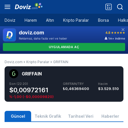
Döviz
Harem
Altın
Kripto Paralar
Borsa
Halka
Doviz.com
»
Kripto Paralar
»
GRIFFAIN
GRIFFAIN
Son (22:20)
GRIFFAIN/TRY
Hacim
$0,00972161
₺0,46369400
$3.529.510
%-1,00
(
-$0,00009820
)
Güncel
Teknik Grafik
Tarihsel Veri
Haberler