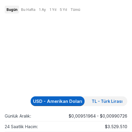
Bugün
Bu Hafta
1 Ay
1 Yıl
5 Yıl
Tümü
USD - Amerikan Doları
TL - Türk Lirası
Günlük Aralık:
$0,00951964 - $0,00990726
24 Saatlik Hacim:
$3.529.510