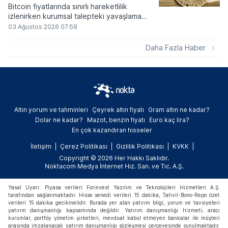
Bitcoin fiyatlarında sınırlı hareketlilik
izlenirken kurumsal talepteki yavaşlama
piyasa dinamiklerini etkiliyor. ABD Merkez
03 Ağustos 2026 07:58
Bankasının faiz kararı sonrasında dar bantta
seyreden kripto para birimi, düzenleme
Daha Fazla Haber
çalışmalarındaki belirsizliklerle baskı altında
kalmaya devam ediyor.
Altın yorum ve tahminleri
Çeyrek altın fiyatı
Gram altın ne kadar?
Dolar ne kadar?
Mazot, benzin fiyatı
Euro kaç lira?
En çok kazandıran hisseler
İletişim
Çerez Politikası
Gizlilik Politikası
KVKK
Copyright © 2026 Her Hakkı Saklıdır.
Noktacom Medya İnternet Hiz. San. ve Tic. A.Ş.
Yasal Uyarı: Piyasa verileri Forinvest Yazılım ve Teknolojileri Hizmetleri A.Ş.
tarafından sağlanmaktadır. Hisse senedi verileri 15 dakika, Tahvil-Bono-Repo özet
verileri 15 dakika gecikmelidir. Burada yer alan yatırım bilgi, yorum ve tavsiyeleri
yatırım danışmanlığı kapsamında değildir. Yatırım danışmanlığı hizmeti; aracı
kurumlar, portföy yönetim şirketleri, mevduat kabul etmeyen bankalar ile müşteri
arasında imzalanacak yatırım danışmanlığı sözleşmesi çerçevesinde sunulmaktadır.