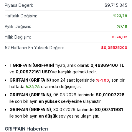
Piyasa Değeri:
$9.715.345
Haftalık Değişim:
%23,78
Aylık Değişim:
%7,18
Yıllık Değişim:
%-74,02
52 Haftanın En Yüksek Değeri:
$0,05525200
1
GRIFFAIN (GRIFFAIN)
fiyatı, anlık olarak
0,46369400 TL
ve
0,00972161 USD
'ye karşılık gelmektedir.
GRIFFAIN (GRIFFAIN)
son 24 saat içerisinde
, son bir
%-1,00
haftada
oranında değişmiştir.
%23,78
GRIFFAIN (GRIFFAIN)
, 06.08.2026 tarihinde
$0,01007228
ile son bir ayın
en yüksek
seviyesine ulaşmıştır.
GRIFFAIN (GRIFFAIN)
, 30.07.2026 tarihinde
$0,00741981
ile son bir ayın
en düşük
seviyesine ulaşmıştır.
GRIFFAIN Haberleri