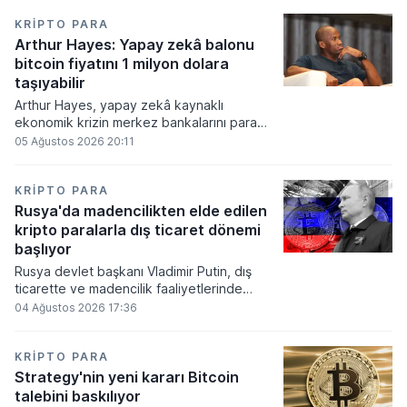
KRIPTO PARA
Arthur Hayes: Yapay zekâ balonu
bitcoin fiyatını 1 milyon dolara
taşıyabilir
Arthur Hayes, yapay zekâ kaynaklı
ekonomik krizin merkez bankalarını para
basmaya zorlayacağını ve bu durumun
05 Ağustos 2026 20:11
bitcoin fiyatını 1 milyon dolara
taşıyabileceğini öngörürken beyaz yakalı iş
kayıplarının tetikleyeceği kredi krizinin
KRIPTO PARA
küresel likidite artışına yol açacağını belirtti
Rusya'da madencilikten elde edilen
ve bitcoinin bu süreçte en hızlı tepki veren
kripto paralarla dış ticaret dönemi
varlık olacağı vurguladı.
başlıyor
Rusya devlet başkanı Vladimir Putin, dış
ticarette ve madencilik faaliyetlerinde
kripto varlıkların kullanımına onay veren
04 Ağustos 2026 17:36
yeni yasayı imzaladı. Onaylanan bu
düzenleme çerçevesinde madencilikten
elde edilen dijital paraların belirli şartlar
KRIPTO PARA
altında dolaşımına ve menkul kıymet
Strategy'nin yeni kararı Bitcoin
alımlarında kullanılmasına olanak sağlanıyor.
talebini baskılıyor