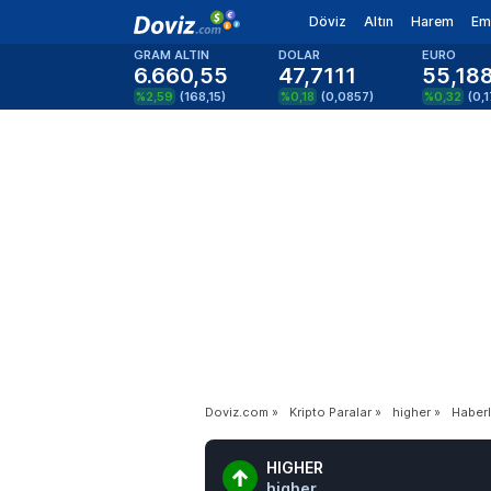
Döviz
Altın
Harem
Em
GRAM ALTIN
DOLAR
EURO
6.660,55
47,7111
55,18
%2,59
(
168,15
)
%0,18
(
0,0857
)
%0,32
(
0,
Doviz.com
»
Kripto Paralar
»
higher
»
Haberl
HIGHER
higher