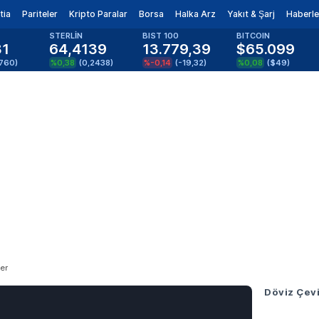
tia
Pariteler
Kripto Paralar
Borsa
Halka Arz
Yakıt & Şarj
Haberle
STERLİN
BIST 100
BITCOIN
81
64,4139
13.779,39
$65.099
1760
)
%0,38
(
0,2438
)
%-0,14
(
-19,32
)
%0,08
(
$49
)
er
Döviz Çevi