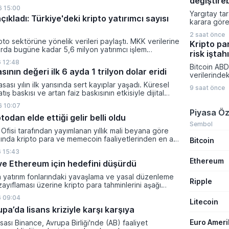
değiştire
bilgilerini
 15:00
Yargıtay ta
titizlikle ko
çıkladı: Türkiye'deki kripto yatırımcı sayısı
karara göre
gönderimle
bağlı olarak
için en tem
2 saat önce
prim ödeme
gösteriliyor
pto sektörüne yönelik verileri paylaştı. MKK verilerine
Kripto pa
tazminatı h
rda bugüne kadar 5,6 milyon yatırımcı işlem
risk iştah
yasal bir zo
 kripto bakiyesi bulunan yatırımcı sayısı 3,2 milyon
 12:48
Takım lideri
i.
Bitcoin ABD
sının değeri ilk 6 ayda 1 trilyon dolar eridi
işçinin açt
verilerinde
primlerin mi
yönelik bekl
sası yılın ilk yarısında sert kayıplar yaşadı. Küresel
olmamasının
9 saat önce
değişmesiyl
tış baskısı ve artan faiz baskısının etkisiyle dijital
hedeflere u
kapattı. Kri
lam değeri 919 milyar 860 milyon dolarlık erime
ödenmesinin
 10:07
piyasalarınd
Piyasa Öz
hesaplamas
yatırımcıla
todan elde ettiği gelir belli oldu
hükmetti.
dönemde aç
Sembol
Ofisi tarafından yayımlanan yıllık mali beyana göre
rakamlarına
lında kripto para ve memecoin faaliyetlerinden en az
Bitcoin
gelişmelere 
gelir elde etti.
 15:43
Ethereum
n ve Ethereum için hedefini düşürdü
a yatırım fonlarındaki yavaşlama ve yasal düzenleme
Ripple
zayıflaması üzerine kripto para tahminlerini aşağı
ti.
 09:04
Litecoin
a’da lisans kriziyle karşı karşıya
Euro Amer
sası Binance, Avrupa Birliği'nde (AB) faaliyet