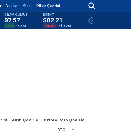
r
Yazılar
Kredi
Döviz Çevirici
GRAM GÜMÜŞ
BRENT
97,57
$82,21
%3,57
(
3,36
)
%-0,34
(
-$0,28
)
rici
Altın Çevirici
Kripto Para Çevirici
BTC