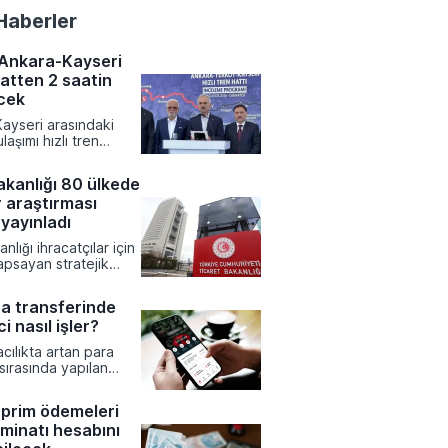
Haberler
 Ankara-Kayseri
aatten 2 saatin
ecek
ayseri arasındaki
laşımı hızlı tren
yeniden şekillenirken
resinde devrim
akanlığı 80 ülkede
bir kısalma yaşanıyor.
 araştırması
 Altyapı Bakanlığı
yürütülen çalışmalar
yayınladı
 mevcut durumda 7
nlığı ihracatçılar için
 seyahat süresinin 1
apsayan stratejik
ikaya inmesi
ırmalarını tamamladı.
r.
avirleri tarafından
ra transferinde
07 farklı rapor, Türk
i nasıl işler?
n yeni pazarlara giriş
ne rehberlik etmek
cılıkta artan para
l platformda erişime
 sırasında yapılan
tsizliklerin büyük
ara yol açabileceği
prim ödemeleri
uzmanlar tarafından
minatı hesabını
ar yapılıyor. İşlem
meden önce alıcı