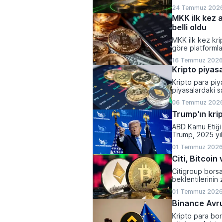
24 Temmuz 2026
MKK ilk kez a
belli oldu
MKK ilk kez kri
göre platformla
yaparken, halen
16 Temmuz 2026
olarak belirlend
Kripto piyasa
Kripto para piya
piyasalardaki sa
varlıkların top
06 Temmuz 2026
kaydetti.
Trump'ın krip
ABD Kamu Etiği 
Trump, 2025 yı
1,2 milyar dolar 
01 Temmuz 2026
Citi, Bitcoi
Citigroup bors
beklentilerinin 
yönlü revize et
01 Temmuz 2026
Binance Avrup
Kripto para bor