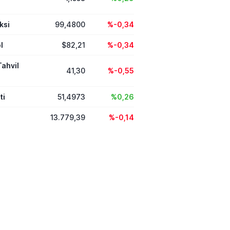
ksi
99,4800
%-0,34
l
$82,21
%-0,34
Tahvil
41,30
%-0,55
ti
51,4973
%0,26
13.779,39
%-0,14