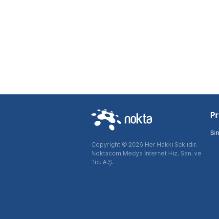
Pr
Si
Copyright © 2026 Her Hakkı Saklıdır.
Noktacom Medya İnternet Hiz. San. ve
Tic. A.Ş.