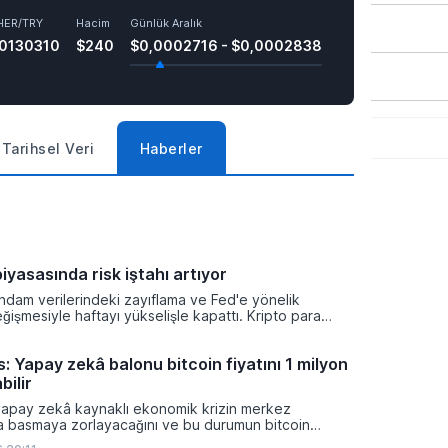
HER/TRY
Hacim
Günlük Aralık
,0130310
$240
$0,0002716 - $0,0002838
Tarihsel Veri
Haberler
iyasasında risk iştahı artıyor
ihdam verilerindeki zayıflama ve Fed'e yönelik
eğişmesiyle haftayı yükselişle kapattı. Kripto para
isk iştahı artarken yatırımcıların odağı önümüzdeki
nacak enflasyon rakamlarına ve küresel gelişmelere
: Yapay zekâ balonu bitcoin fiyatını 1 milyon
bilir
yapay zekâ kaynaklı ekonomik krizin merkez
ra basmaya zorlayacağını ve bu durumun bitcoin
on dolara taşıyabileceğini öngörürken beyaz yakalı iş