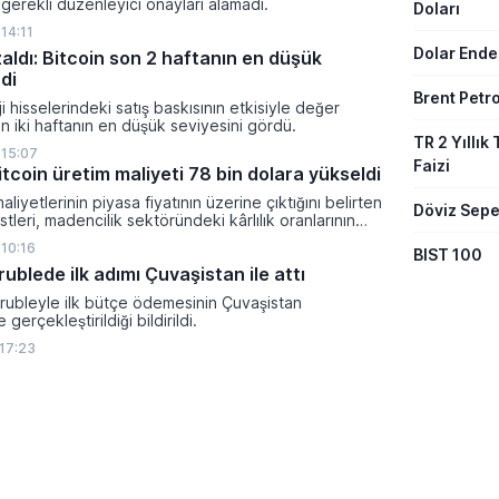
gerekli düzenleyici onayları alamadı.
Doları
14:11
Dolar Ende
zaldı: Bitcoin son 2 haftanın en düşük
di
Brent Petro
i hisselerindeki satış baskısının etkisiyle değer
 iki haftanın en düşük seviyesini gördü.
TR 2 Yıllık 
 15:07
Faizi
tcoin üretim maliyeti 78 bin dolara yükseldi
aliyetlerinin piyasa fiyatının üzerine çıktığını belirten
Döviz Sepe
tleri, madencilik sektöründeki kârlılık oranlarının
ltına girdiğini söyledi.
 10:16
BIST 100
 rublede ilk adımı Çuvaşistan ile attı
l rubleyle ilk bütçe ödemesinin Çuvaşistan
gerçekleştirildiği bildirildi.
 17:23