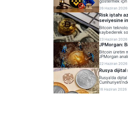
göstermek için 
26 Haziran 2026 
Risk iştahı a
seviyesine in
Bitcoin teknoloj
kaybederek son
23 Haziran 2026
JPMorgan: Bi
Bitcoin üretim m
JPMorgan analis
ciddi bir baskı a
22 Haziran 2026
Rusya dijital
Rusya’da dijita
Cumhuriyeti’nde 
16 Haziran 2026