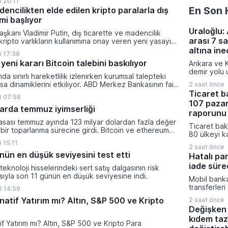
 20:11
ikleyeceği kredi krizinin küresel likidite artışına yol
En Son 
encilikten elde edilen kripto paralarla dış
ti ve bitcoinin bu süreçte en hızlı tepki veren varlık
mi başlıyor
dı.
Uraloğlu:
şkanı Vladimir Putin, dış ticarette ve madencilik
arası 7 s
 kripto varlıkların kullanımına onay veren yeni yasayı
lanan bu düzenleme çerçevesinde madencilikten
altına in
 17:36
tal paraların belirli şartlar altında dolaşımına ve menkul
yeni kararı Bitcoin talebini baskılıyor
Ankara ve K
nda kullanılmasına olanak sağlanıyor.
demir yolu u
ında sınırlı hareketlilik izlenirken kurumsal talepteki
projesiyle 
a dinamiklerini etkiliyor. ABD Merkez Bankasının faiz
2 saat önce
yolculuk sü
da dar bantta seyreden kripto para birimi, düzenleme
Ticaret b
niteliğinde 
6 07:58
i belirsizliklerle baskı altında kalmaya devam ediyor.
107 pazar
Ulaştırma ve
klarda temmuz iyimserliği
tarafından 
raporunu 
sonucunda
yasası temmuz ayında 123 milyar dolardan fazla değer
Ticaret baka
saati bulan
 bir toparlanma sürecine girdi. Bitcoin ve ethereum
80 ülkeyi k
saat 45 dak
şanan bu yükselişle birlikte toplam piyasa büyüklüğü
pazar araşt
 15:11
hedefleniyo
ilyar 780 milyon dolar seviyesine ulaştı.
2 saat önce
Ticaret müş
nün en düşük seviyesini test etti
Hatalı pa
hazırlanan 1
iade sürec
iş dünyasını
ı teknoloji hisselerindeki sert satış dalgasının risk
stratejileri
asıyla son 11 günün en düşük seviyesine indi.
Mobil banka
üzere dijita
transferleri
 14:59
açıldı.
küçük dikka
natif Yatırım mı? Altın, S&P 500 ve Kripto
2 saat önce
mali kayıpl
Değişken 
konusunda 
kıdem taz
kritik uyarıl
tif Yatırım mı? Altın, S&P 500 ve Kripto Para
onayı veril