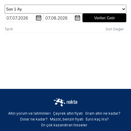
07.07.2026
07.08.2026
Verileri Getir
Tarih
Son Değer
Altın yorum ve tahminleri
Çeyrek altın fiyatı
Gram altın ne kadar?
Dolar ne kadar?
Mazot, benzin fiyatı
Euro kaç lira?
En çok kazandıran hisseler