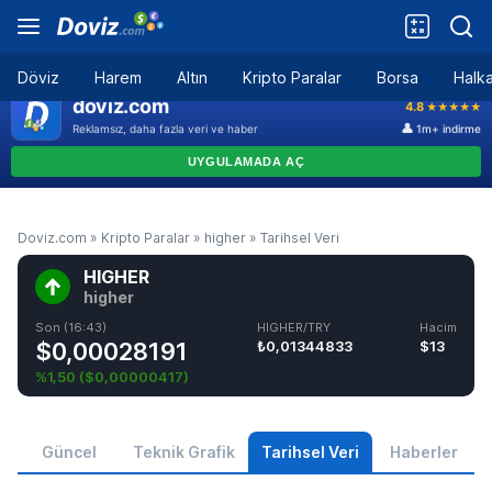
Döviz
Harem
Altın
Kripto Paralar
Borsa
Halka
Doviz.com
»
Kripto Paralar
»
higher
»
Tarihsel Veri
HIGHER
higher
Son (16:43)
HIGHER/TRY
Hacim
$0,00028191
₺0,01344833
$13
%1,50
(
$0,00000417
)
Güncel
Teknik Grafik
Tarihsel Veri
Haberler