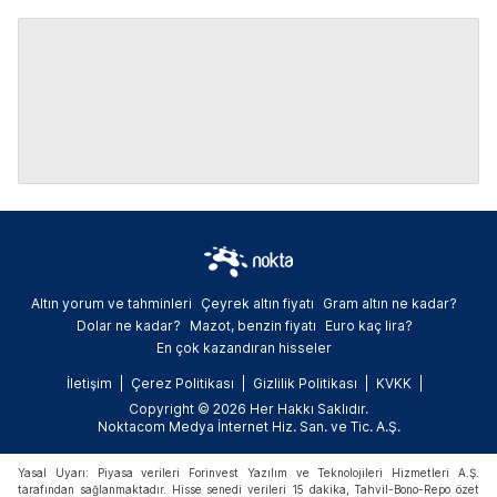
Altın yorum ve tahminleri
Çeyrek altın fiyatı
Gram altın ne kadar?
Dolar ne kadar?
Mazot, benzin fiyatı
Euro kaç lira?
En çok kazandıran hisseler
İletişim
Çerez Politikası
Gizlilik Politikası
KVKK
Copyright © 2026 Her Hakkı Saklıdır.
Noktacom Medya İnternet Hiz. San. ve Tic. A.Ş.
Yasal Uyarı: Piyasa verileri Forinvest Yazılım ve Teknolojileri Hizmetleri A.Ş.
tarafından sağlanmaktadır. Hisse senedi verileri 15 dakika, Tahvil-Bono-Repo özet