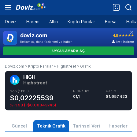
Döviz
Harem
Altın
Kripto Paralar
Borsa
Halka
Doviz.com
»
Kripto Paralar
»
Highstreet
»
Grafik
HIGH
Highstreet
Son (11:03)
HIGH/TRY
Hacim
$0,02225539
₺1,1
$1.657.423
%-1,93
(
-$0,00043745
)
Güncel
Teknik Grafik
Tarihsel Veri
Haberler