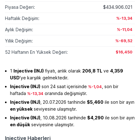
Piyasa Değeri:
$434.906.021
Haftalık Değişim:
%-13,34
Aylık Değişim:
%-11,04
Yıllık Değişim:
%-69,52
52 Haftanın En Yüksek Değeri:
$16,450
1
Injective (INJ)
fiyatı, anlık olarak
206,8 TL
ve
4,359
USD
'ye karşılık gelmektedir.
Injective (INJ)
son 24 saat içerisinde
, son bir
%-1,04
haftada
oranında değişmiştir.
%-13,34
Injective (INJ)
, 20.07.2026 tarihinde
$5,460
ile son bir ayın
en yüksek
seviyesine ulaşmıştır.
Injective (INJ)
, 10.08.2026 tarihinde
$4,290
ile son bir ayın
en düşük
seviyesine ulaşmıştır.
Injective Haberleri