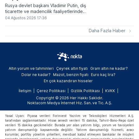
Rusya devlet başkanı Vladimir Putin, dış
ticarette ve madencilik faaliyetlerinde
kripto varlıkların kullanımına onay veren
04 Ağustos 2026 17:36
yeni yasayı imzaladı. Onaylanan bu
düzenleme çerçevesinde madencilikten
Daha Fazla Haber
elde edilen dijital paraların belirli şartlar
altında dolaşımına ve menkul kıymet
alımlarında kullanılmasına olanak sağlanıyor.
Altın yorum ve tahminleri
Çeyrek altın fiyatı
Gram altın ne kadar?
Dolar ne kadar?
Mazot, benzin fiyatı
Euro kaç lira?
En çok kazandıran hisseler
İletişim
Çerez Politikası
Gizlilik Politikası
KVKK
Copyright © 2026 Her Hakkı Saklıdır.
Noktacom Medya İnternet Hiz. San. ve Tic. A.Ş.
Yasal Uyarı: Piyasa verileri Forinvest Yazılım ve Teknolojileri Hizmetleri A.Ş.
tarafından sağlanmaktadır. Hisse senedi verileri 15 dakika, Tahvil-Bono-Repo özet
verileri 15 dakika gecikmelidir. Burada yer alan yatırım bilgi, yorum ve tavsiyeleri
yatırım danışmanlığı kapsamında değildir. Yatırım danışmanlığı hizmeti; aracı
kurumlar, portföy yönetim şirketleri, mevduat kabul etmeyen bankalar ile müşteri