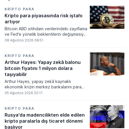
KRIPTO PARA
Kripto para piyasasında risk iştahı
artıyor
Bitcoin ABD istihdam verilerindeki zayıflama
ve Fed'e yönelik beklentilerin değişmesiyle
haftayı yükselişle kapattı. Kripto para
08 Ağustos 2026 08:51
piyasalarında risk iştahı artarken
yatırımcıların odağı önümüzdeki dönemde
açıklanacak enflasyon rakamlarına ve
KRIPTO PARA
küresel gelişmelere çevrildi.
Arthur Hayes: Yapay zekâ balonu
bitcoin fiyatını 1 milyon dolara
taşıyabilir
Arthur Hayes, yapay zekâ kaynaklı
ekonomik krizin merkez bankalarını para
basmaya zorlayacağını ve bu durumun
05 Ağustos 2026 20:11
bitcoin fiyatını 1 milyon dolara
taşıyabileceğini öngörürken beyaz yakalı iş
kayıplarının tetikleyeceği kredi krizinin
KRIPTO PARA
küresel likidite artışına yol açacağını belirtti
Rusya'da madencilikten elde edilen
ve bitcoinin bu süreçte en hızlı tepki veren
kripto paralarla dış ticaret dönemi
varlık olacağı vurguladı.
başlıyor