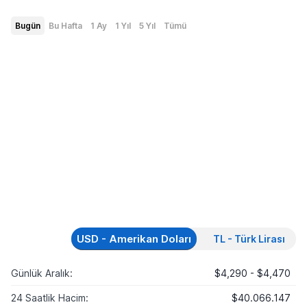
Bugün
Bu Hafta
1 Ay
1 Yıl
5 Yıl
Tümü
USD - Amerikan Doları
TL - Türk Lirası
Günlük Aralık:
$4,290 - $4,470
24 Saatlik Hacim:
$40.066.147