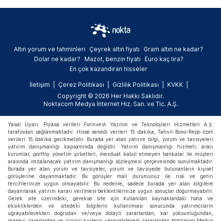
Altın yorum ve tahminleri
Çeyrek altın fiyatı
Gram altın ne kadar?
Dolar ne kadar?
Mazot, benzin fiyatı
Euro kaç lira?
En çok kazandıran hisseler
İletişim
Çerez Politikası
Gizlilik Politikası
KVKK
Copyright © 2026 Her Hakkı Saklıdır.
Noktacom Medya İnternet Hiz. San. ve Tic. A.Ş.
Yasal Uyarı: Piyasa verileri Forinvest Yazılım ve Teknolojileri Hizmetleri A.Ş.
tarafından sağlanmaktadır. Hisse senedi verileri 15 dakika, Tahvil-Bono-Repo özet
verileri 15 dakika gecikmelidir. Burada yer alan yatırım bilgi, yorum ve tavsiyeleri
yatırım danışmanlığı kapsamında değildir. Yatırım danışmanlığı hizmeti; aracı
kurumlar, portföy yönetim şirketleri, mevduat kabul etmeyen bankalar ile müşteri
arasında imzalanacak yatırım danışmanlığı sözleşmesi çerçevesinde sunulmaktadır.
Burada yer alan yorum ve tavsiyeler, yorum ve tavsiyede bulunanların kişisel
görüşlerine dayanmaktadır. Bu görüşler mali durumunuz ile risk ve getiri
tercihlerinize uygun olmayabilir. Bu nedenle, sadece burada yer alan bilgilere
dayanılarak yatırım kararı verilmesi beklentilerinize uygun sonuçlar doğurmayabilir.
Gerek site üzerindeki, gerekse site için kullanılan kaynaklardaki hata ve
eksikliklerden ve sitedeki bilgilerin kullanılması sonucunda yatırımcıların
uğrayabilecekleri doğrudan ve/veya dolaylı zararlardan, kar yoksunluğundan,
manevi zararlardan ve üçüncü kişilerin uğrayabileceği zararlardan Noktacom Medya