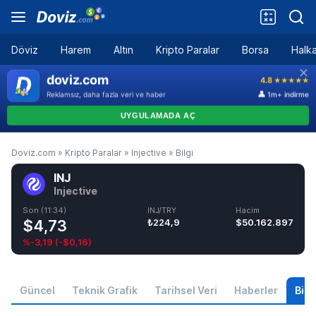
Döviz
Harem
Altın
Kripto Paralar
Borsa
Halka
Doviz.com
»
Kripto Paralar
»
Injective
»
Bilgi
INJ
Injective
Son (11:34)
INJ/TRY
Hacim
$4,73
₺224,9
$50.162.897
%-3,19
(
-$0,16
)
Güncel
Teknik Grafik
Tarihsel Veri
Haberler
Bilgi