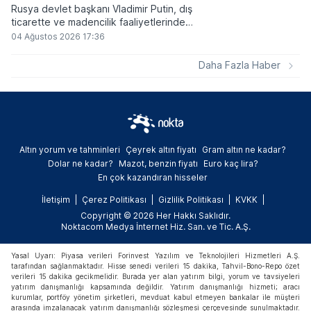
Rusya devlet başkanı Vladimir Putin, dış
ticarette ve madencilik faaliyetlerinde
kripto varlıkların kullanımına onay veren
04 Ağustos 2026 17:36
yeni yasayı imzaladı. Onaylanan bu
düzenleme çerçevesinde madencilikten
Daha Fazla Haber
elde edilen dijital paraların belirli şartlar
altında dolaşımına ve menkul kıymet
alımlarında kullanılmasına olanak sağlanıyor.
Altın yorum ve tahminleri
Çeyrek altın fiyatı
Gram altın ne kadar?
Dolar ne kadar?
Mazot, benzin fiyatı
Euro kaç lira?
En çok kazandıran hisseler
İletişim
Çerez Politikası
Gizlilik Politikası
KVKK
Copyright © 2026 Her Hakkı Saklıdır.
Noktacom Medya İnternet Hiz. San. ve Tic. A.Ş.
Yasal Uyarı: Piyasa verileri Forinvest Yazılım ve Teknolojileri Hizmetleri A.Ş.
tarafından sağlanmaktadır. Hisse senedi verileri 15 dakika, Tahvil-Bono-Repo özet
verileri 15 dakika gecikmelidir. Burada yer alan yatırım bilgi, yorum ve tavsiyeleri
yatırım danışmanlığı kapsamında değildir. Yatırım danışmanlığı hizmeti; aracı
kurumlar, portföy yönetim şirketleri, mevduat kabul etmeyen bankalar ile müşteri
arasında imzalanacak yatırım danışmanlığı sözleşmesi çerçevesinde sunulmaktadır.