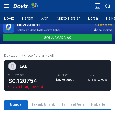
Döviz
Harem
Altın
Kripto Paralar
Borsa
Halka
Doviz.com
»
Kripto Paralar
»
LAB
LAB
Son (12:01)
LAB/TRY
Hacim
$0,120754
₺5,760000
$11.817.708
%-2,20
(
-$0,002716
)
Güncel
Teknik Grafik
Tarihsel Veri
Haberler