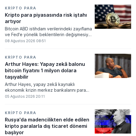
KRIPTO PARA
Kripto para piyasasında risk iştahı
artıyor
Bitcoin ABD istihdam verilerindeki zayıflama
ve Fed'e yönelik beklentilerin değişmesiyle
haftayı yükselişle kapattı. Kripto para
08 Ağustos 2026 08:51
piyasalarında risk iştahı artarken
yatırımcıların odağı önümüzdeki dönemde
açıklanacak enflasyon rakamlarına ve
KRIPTO PARA
küresel gelişmelere çevrildi.
Arthur Hayes: Yapay zekâ balonu
bitcoin fiyatını 1 milyon dolara
taşıyabilir
Arthur Hayes, yapay zekâ kaynaklı
ekonomik krizin merkez bankalarını para
basmaya zorlayacağını ve bu durumun
05 Ağustos 2026 20:11
bitcoin fiyatını 1 milyon dolara
taşıyabileceğini öngörürken beyaz yakalı iş
kayıplarının tetikleyeceği kredi krizinin
KRIPTO PARA
küresel likidite artışına yol açacağını belirtti
Rusya'da madencilikten elde edilen
ve bitcoinin bu süreçte en hızlı tepki veren
kripto paralarla dış ticaret dönemi
varlık olacağı vurguladı.
başlıyor