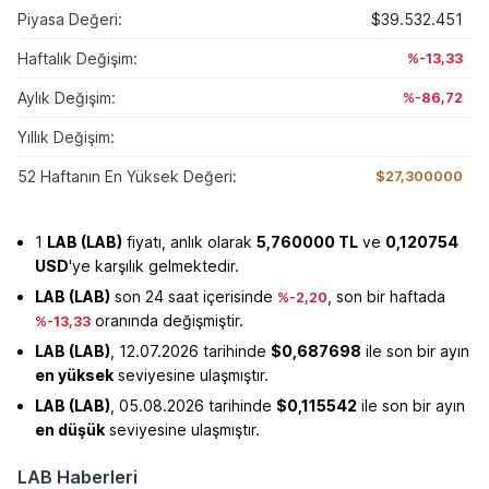
Piyasa Değeri:
$39.532.451
Haftalık Değişim:
%-13,33
Aylık Değişim:
%-86,72
Yıllık Değişim:
52 Haftanın En Yüksek Değeri:
$27,300000
1
LAB (LAB)
fiyatı, anlık olarak
5,760000 TL
ve
0,120754
USD
'ye karşılık gelmektedir.
LAB (LAB)
son 24 saat içerisinde
, son bir haftada
%-2,20
oranında değişmiştir.
%-13,33
LAB (LAB)
, 12.07.2026 tarihinde
$0,687698
ile son bir ayın
en yüksek
seviyesine ulaşmıştır.
LAB (LAB)
, 05.08.2026 tarihinde
$0,115542
ile son bir ayın
en düşük
seviyesine ulaşmıştır.
LAB Haberleri