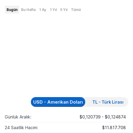
Bugün
Bu Hafta
1 Ay
1 Yıl
5 Yıl
Tümü
USD - Amerikan Doları
TL - Türk Lirası
Günlük Aralık:
$0,120739 - $0,124874
24 Saatlik Hacim:
$11.817.708