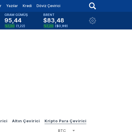
r
Yazılar
Kredi
Döviz Çevirici
GRAM GÜMÜŞ
BRENT
95,44
$83,48
%1,30
(
1,22
)
%1,20
(
$0,99
)
rici
Altın Çevirici
Kripto Para Çevirici
BTC