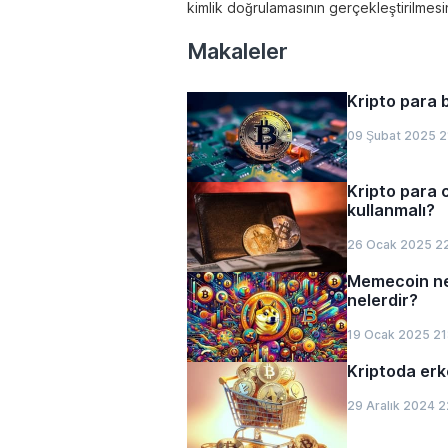
kimlik doğrulamasının gerçekleştirilmes
Makaleler
Kripto para 
09 Şubat 2025 2
Kripto para 
kullanmalı?
26 Ocak 2025 2
Memecoin ned
nelerdir?
19 Ocak 2025 21
Kriptoda erke
29 Aralık 2024 2