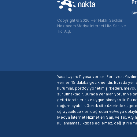
Pr
Si
Copyright © 2026 Her Hakkı Saklıdır.
Noktacom Medya İnternet Hiz. San. ve
Tic. A.Ş.
Yasal Uyarı: Piyasa verileri Forinvest Yazıl
verileri 15 dakika gecikmelidir. Burada yer a
kurumlar, portföy yönetim şirketleri, mevd
sunulmaktadır. Burada yer alan yorum ve tav
getiri tercihlerinize uygun olmayabilir. Bu 
doğurmayabilir. Gerek site üzerindeki, gerek
uğrayabilecekleri doğrudan ve/veya dolaylı
Medya İnternet Hizmetleri San. ve Tic. A.Ş 
kullanılamaz, iktibas edilemez, değiştirileme