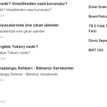
nedir? Volatiliteden nasıl korunulur?
Dolar Ende
ir? Volatiliteden nasıl korunulur?
:04
Brent Petro
piyasalarında öne çıkan işlemler
TR 2 Yıllık 
Faizi
asalarında öne çıkan işlemler
:41
Döviz Sepe
gible Token) nedir?
BIST 100
ible Token) nedir?
5:49
Başlangıç Rehberi - Bilmeniz Gerekenler
şlangıç Rehberi - Bilmeniz Gerekenler
:18
3:42