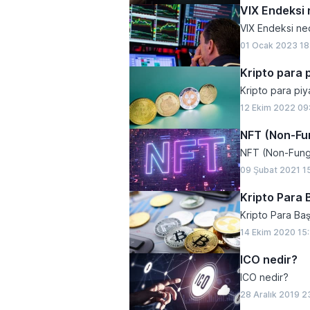
VIX Endeksi 
VIX Endeksi ned
01 Ocak 2023 18
Kripto para 
Kripto para piy
12 Ekim 2022 09
NFT (Non-Fun
NFT (Non-Fung
09 Şubat 2021 1
Kripto Para 
Kripto Para Ba
14 Ekim 2020 15
ICO nedir?
ICO nedir?
28 Aralık 2019 2