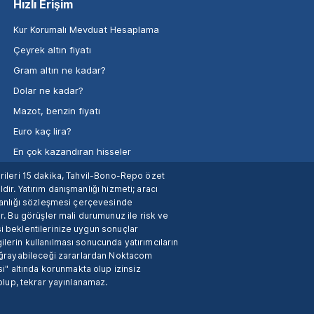
Hızlı Erişim
Kur Korumalı Mevduat Hesaplama
Çeyrek altın fiyatı
Gram altın ne kadar?
Dolar ne kadar?
Mazot, benzin fiyatı
Euro kaç lira?
En çok kazandıran hisseler
verileri 15 dakika, Tahvil-Bono-Repo özet
dir. Yatırım danışmanlığı hizmeti; aracı
manlığı sözleşmesi çerçevesinde
. Bu görüşler mali durumunuz ile risk ve
si beklentilerinize uygun sonuçlar
ilerin kullanılması sonucunda yatırımcıların
 uğrayabileceği zararlardan Noktacom
i" altında korunmakta olup izinsiz
 olup, tekrar yayınlanamaz.