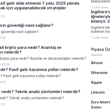
bilançoları
gerçekleşe
if gelir elde etmenin 7 yolu: 2025 yılında
karışık bir 
sermaye artı
k için uygulanabilecek stratejiler
7 saat önce
bölge gene
ve borçlanm
İngiltere
veriler ve je
önemli finan
iğneleriyl
1:12
fiyatlamalar
kapsıyor.
Almanya'da 
bilanço: 
siparişleri 
rın güvenliği nasıl sağlanır?
İngiltere'de
artış göste
kullanan ha
 güvenliği nasıl sağlanır?
bölgesinde
bildirilen ş
verileri tü
7 saat önce
2:00
sağlık otori
zayıflığı or
geçirdi. M
sli kripto para nedir? Avantaj ve
gibi popüler
Piyasa Öz
ilişkilendiri
rı nelerdir?
bildirimlerin
Sembol
 kripto para nedir? Avantaj ve dezavantajları nelerdir?
uzmanlar ci
Bitcoin
konusunda k
3 22:24
uyarılarını sı
edir? Pasif gelir kazanma yolları nelerdir?
Ethereum
r? Pasif gelir kazanma yolları nelerdir?
6:02
Ripple
z nedir? Teknik analiz yöntemleri nelerdir?
Litecoin
edir? Teknik analiz yöntemleri nelerdir?
Euro Amer
1:32
Doları