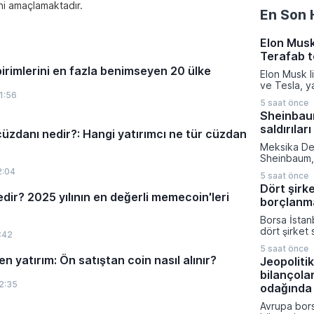
ini amaçlamaktadır.
En Son 
Elon Musk
Terafab t
birimlerini en fazla benimseyen 20 ülke
Elon Musk l
ve Tesla, y
1:56
üretiminde d
5 saat önce
azaltmak a
Sheinbaum
eyaletinde 
saldırıları
kurma karar
cüzdanı nedir?: Hangi yatırımcı ne tür cüzdan
verilen bu k
Meksika De
kompleksine
Sheinbaum, 
milyar dola
gerçekleşti
2:04
sermaye akt
5 saat önce
toplantısın
gerçekleşti
Dört şirk
devam eden
ir? 2025 yılının en değerli memecoin'leri
borçlanm
operasyonlar
nitelendirer
Borsa İstan
toplumu mü
dört şirket 
:42
çağırdı. Mek
güçlendirme
Devleti'ni 
5 saat önce
hedeflerine
n yatırım: Ön satıştan coin nasıl alınır?
yineleyen 
Jeopolitik
Sermaye Piy
sivil kayıpl
bilançola
başvurular
ateşkes ve 
2:35
Aydınlatma 
odağında
uyulması ge
yapılan açı
Avrupa bors
Ağustos tar