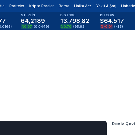
tia
Pariteler
Kripto Paralar
Borsa
Halka Arz
Yakıt & Şarj
Haberle
STERLİN
BIST 100
BITCOIN
77
64,2189
13.798,82
$64.517
0,0165
)
%0,07
(
0,0449
)
%0,70
(
95,92
)
%-0,01
(
-$5
)
Döviz Çevi