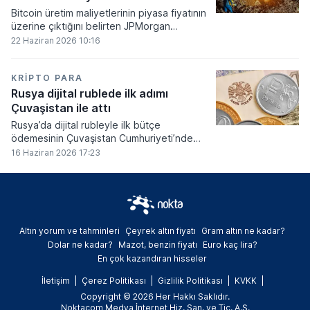
Bitcoin üretim maliyetlerinin piyasa fiyatının
üzerine çıktığını belirten JPMorgan
analistleri, madencilik sektöründeki kârlılık
22 Haziran 2026 10:16
oranlarının ciddi bir baskı altına girdiğini
söyledi.
KRIPTO PARA
Rusya dijital rublede ilk adımı
Çuvaşistan ile attı
Rusya’da dijital rubleyle ilk bütçe
ödemesinin Çuvaşistan Cumhuriyeti’nde
gerçekleştirildiği bildirildi.
16 Haziran 2026 17:23
Altın yorum ve tahminleri
Çeyrek altın fiyatı
Gram altın ne kadar?
Dolar ne kadar?
Mazot, benzin fiyatı
Euro kaç lira?
En çok kazandıran hisseler
İletişim
Çerez Politikası
Gizlilik Politikası
KVKK
Copyright © 2026 Her Hakkı Saklıdır.
Noktacom Medya İnternet Hiz. San. ve Tic. A.Ş.