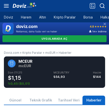
Döviz
Harem
Altın
Kripto Paralar
Borsa
Halka
Doviz.com
»
Kripto Paralar
»
mcEUR
»
Haberler
MCEUR
mcEUR
Son (11:21)
MCEUR/TRY
Hacim
$1,15
₺54,93
$144
%0,45
(
$0,01
)
Güncel
Teknik Grafik
Tarihsel Veri
Haberler