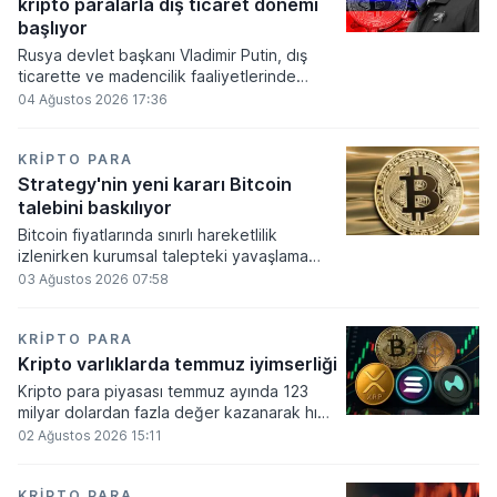
kripto paralarla dış ticaret dönemi
varlık olacağı vurguladı.
başlıyor
Rusya devlet başkanı Vladimir Putin, dış
ticarette ve madencilik faaliyetlerinde
kripto varlıkların kullanımına onay veren
04 Ağustos 2026 17:36
yeni yasayı imzaladı. Onaylanan bu
düzenleme çerçevesinde madencilikten
elde edilen dijital paraların belirli şartlar
KRIPTO PARA
altında dolaşımına ve menkul kıymet
Strategy'nin yeni kararı Bitcoin
alımlarında kullanılmasına olanak sağlanıyor.
talebini baskılıyor
Bitcoin fiyatlarında sınırlı hareketlilik
izlenirken kurumsal talepteki yavaşlama
piyasa dinamiklerini etkiliyor. ABD Merkez
03 Ağustos 2026 07:58
Bankasının faiz kararı sonrasında dar bantta
seyreden kripto para birimi, düzenleme
çalışmalarındaki belirsizliklerle baskı altında
KRIPTO PARA
kalmaya devam ediyor.
Kripto varlıklarda temmuz iyimserliği
Kripto para piyasası temmuz ayında 123
milyar dolardan fazla değer kazanarak hızlı
bir toparlanma sürecine girdi. Bitcoin ve
02 Ağustos 2026 15:11
ethereum öncülüğünde yaşanan bu
yükselişle birlikte toplam piyasa büyüklüğü
2 trilyon 159 milyar 780 milyon dolar
KRIPTO PARA