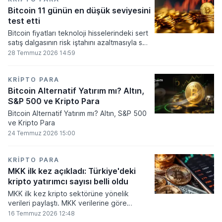
seviyesine ulaştı.
Bitcoin 11 günün en düşük seviyesini
test etti
Bitcoin fiyatları teknoloji hisselerindeki sert
satış dalgasının risk iştahını azaltmasıyla son
11 günün en düşük seviyesine indi.
28 Temmuz 2026 14:59
KRIPTO PARA
Bitcoin Alternatif Yatırım mı? Altın,
S&P 500 ve Kripto Para
Bitcoin Alternatif Yatırım mı? Altın, S&P 500
ve Kripto Para
24 Temmuz 2026 15:00
KRIPTO PARA
MKK ilk kez açıkladı: Türkiye'deki
kripto yatırımcı sayısı belli oldu
MKK ilk kez kripto sektörüne yönelik
verileri paylaştı. MKK verilerine göre
platformlarda bugüne kadar 5,6 milyon
16 Temmuz 2026 12:48
yatırımcı işlem yaparken, halen kripto