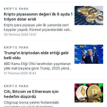
bakiyesi bulunan yatırımcı sayısı 3,2 milyon
olarak belirlendi.
KRIPTO PARA
Kripto piyasasının değeri ilk 6 ayda 1
trilyon dolar eridi
Kripto para piyasası yılın ilk yarısında sert
kayıplar yaşadı. Küresel piyasalardaki satış
baskısı ve artan faiz baskısının etkisiyle
06 Temmuz 2026 10:07
dijital varlıkların toplam değeri 919 milyar
860 milyon dolarlık erime kaydetti.
KRIPTO PARA
Trump'ın kriptodan elde ettiği gelir
belli oldu
ABD Kamu Etiği Ofisi tarafından yayımlanan
yıllık mali beyana göre Trump, 2025 yılında
kripto para ve memecoin faaliyetlerinden
01 Temmuz 2026 15:43
en az 1,2 milyar dolar gelir elde etti.
KRIPTO PARA
Citi, Bitcoin ve Ethereum için
hedefini düşürdü
Citigroup borsa yatırım fonlarındaki
yavaşlama ve yasal düzenleme