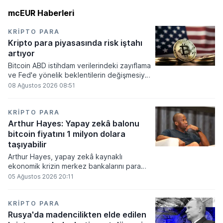
mcEUR Haberleri
KRIPTO PARA
Kripto para piyasasında risk iştahı
artıyor
Bitcoin ABD istihdam verilerindeki zayıflama
ve Fed'e yönelik beklentilerin değişmesiyle
haftayı yükselişle kapattı. Kripto para
08 Ağustos 2026 08:51
piyasalarında risk iştahı artarken
yatırımcıların odağı önümüzdeki dönemde
açıklanacak enflasyon rakamlarına ve
KRIPTO PARA
küresel gelişmelere çevrildi.
Arthur Hayes: Yapay zekâ balonu
bitcoin fiyatını 1 milyon dolara
taşıyabilir
Arthur Hayes, yapay zekâ kaynaklı
ekonomik krizin merkez bankalarını para
basmaya zorlayacağını ve bu durumun
05 Ağustos 2026 20:11
bitcoin fiyatını 1 milyon dolara
taşıyabileceğini öngörürken beyaz yakalı iş
kayıplarının tetikleyeceği kredi krizinin
KRIPTO PARA
küresel likidite artışına yol açacağını belirtti
Rusya'da madencilikten elde edilen
ve bitcoinin bu süreçte en hızlı tepki veren