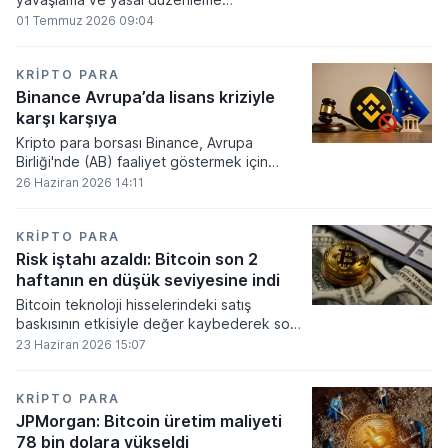
beklentilerinin zayıflaması üzerine kripto
01 Temmuz 2026 09:04
para tahminlerini aşağı yönlü revize etti.
KRIPTO PARA
Binance Avrupa’da lisans kriziyle
karşı karşıya
Kripto para borsası Binance, Avrupa
Birliği'nde (AB) faaliyet göstermek için
gerekli düzenleyici onayları alamadı.
26 Haziran 2026 14:11
KRIPTO PARA
Risk iştahı azaldı: Bitcoin son 2
haftanın en düşük seviyesine indi
Bitcoin teknoloji hisselerindeki satış
baskısının etkisiyle değer kaybederek son
iki haftanın en düşük seviyesini gördü.
23 Haziran 2026 15:07
KRIPTO PARA
JPMorgan: Bitcoin üretim maliyeti
78 bin dolara yükseldi