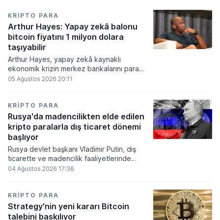
KRIPTO PARA
Arthur Hayes: Yapay zekâ balonu
bitcoin fiyatını 1 milyon dolara
taşıyabilir
Arthur Hayes, yapay zekâ kaynaklı
ekonomik krizin merkez bankalarını para
basmaya zorlayacağını ve bu durumun
05 Ağustos 2026 20:11
bitcoin fiyatını 1 milyon dolara
taşıyabileceğini öngörürken beyaz yakalı iş
kayıplarının tetikleyeceği kredi krizinin
KRIPTO PARA
küresel likidite artışına yol açacağını belirtti
Rusya'da madencilikten elde edilen
ve bitcoinin bu süreçte en hızlı tepki veren
kripto paralarla dış ticaret dönemi
varlık olacağı vurguladı.
başlıyor
Rusya devlet başkanı Vladimir Putin, dış
ticarette ve madencilik faaliyetlerinde
kripto varlıkların kullanımına onay veren
04 Ağustos 2026 17:36
yeni yasayı imzaladı. Onaylanan bu
düzenleme çerçevesinde madencilikten
elde edilen dijital paraların belirli şartlar
KRIPTO PARA
altında dolaşımına ve menkul kıymet
Strategy'nin yeni kararı Bitcoin
alımlarında kullanılmasına olanak sağlanıyor.
talebini baskılıyor