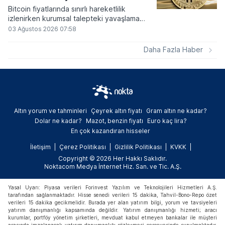
Bitcoin fiyatlarında sınırlı hareketlilik
izlenirken kurumsal talepteki yavaşlama
piyasa dinamiklerini etkiliyor. ABD Merkez
03 Ağustos 2026 07:58
Bankasının faiz kararı sonrasında dar bantta
seyreden kripto para birimi, düzenleme
Daha Fazla Haber
çalışmalarındaki belirsizliklerle baskı altında
kalmaya devam ediyor.
Altın yorum ve tahminleri
Çeyrek altın fiyatı
Gram altın ne kadar?
Dolar ne kadar?
Mazot, benzin fiyatı
Euro kaç lira?
En çok kazandıran hisseler
İletişim
Çerez Politikası
Gizlilik Politikası
KVKK
Copyright © 2026 Her Hakkı Saklıdır.
Noktacom Medya İnternet Hiz. San. ve Tic. A.Ş.
Yasal Uyarı: Piyasa verileri Forinvest Yazılım ve Teknolojileri Hizmetleri A.Ş.
tarafından sağlanmaktadır. Hisse senedi verileri 15 dakika, Tahvil-Bono-Repo özet
verileri 15 dakika gecikmelidir. Burada yer alan yatırım bilgi, yorum ve tavsiyeleri
yatırım danışmanlığı kapsamında değildir. Yatırım danışmanlığı hizmeti; aracı
kurumlar, portföy yönetim şirketleri, mevduat kabul etmeyen bankalar ile müşteri