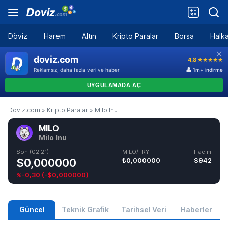
Döviz
Harem
Altın
Kripto Paralar
Borsa
Halka
Doviz.com
»
Kripto Paralar
»
Milo Inu
MILO
Milo Inu
Son (02:21)
MILO/TRY
Hacim
$0,000000
₺0,000000
$942
%-0,30
(
-$0,000000
)
Güncel
Teknik Grafik
Tarihsel Veri
Haberler