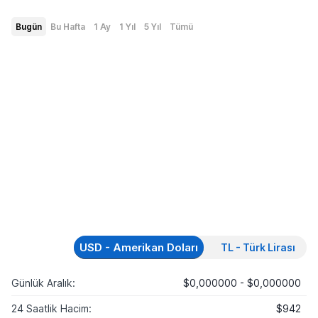
Bugün
Bu Hafta
1 Ay
1 Yıl
5 Yıl
Tümü
USD - Amerikan Doları
TL - Türk Lirası
Günlük Aralık:
$0,000000 - $0,000000
24 Saatlik Hacim:
$942