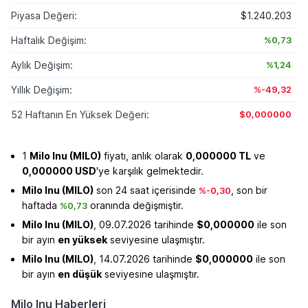
Piyasa Değeri:
$1.240.203
Haftalık Değişim:
%0,73
Aylık Değişim:
%1,24
Yıllık Değişim:
%-49,32
52 Haftanın En Yüksek Değeri:
$0,000000
1
Milo Inu (MILO)
fiyatı, anlık olarak
0,000000 TL
ve
0,000000 USD
'ye karşılık gelmektedir.
Milo Inu (MILO)
son 24 saat içerisinde
, son bir
%-0,30
haftada
oranında değişmiştir.
%0,73
Milo Inu (MILO)
, 09.07.2026 tarihinde
$0,000000
ile son
bir ayın
en yüksek
seviyesine ulaşmıştır.
Milo Inu (MILO)
, 14.07.2026 tarihinde
$0,000000
ile son
bir ayın
en düşük
seviyesine ulaşmıştır.
Milo Inu Haberleri