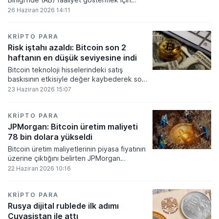
gerekli düzenleyici onayları alamadı.
26 Haziran 2026 14:11
KRIPTO PARA
Risk iştahı azaldı: Bitcoin son 2
haftanın en düşük seviyesine indi
Bitcoin teknoloji hisselerindeki satış
baskısının etkisiyle değer kaybederek son
iki haftanın en düşük seviyesini gördü.
23 Haziran 2026 15:07
KRIPTO PARA
JPMorgan: Bitcoin üretim maliyeti
78 bin dolara yükseldi
Bitcoin üretim maliyetlerinin piyasa fiyatının
üzerine çıktığını belirten JPMorgan
analistleri, madencilik sektöründeki kârlılık
22 Haziran 2026 10:16
oranlarının ciddi bir baskı altına girdiğini
söyledi.
KRIPTO PARA
Rusya dijital rublede ilk adımı
Çuvaşistan ile attı