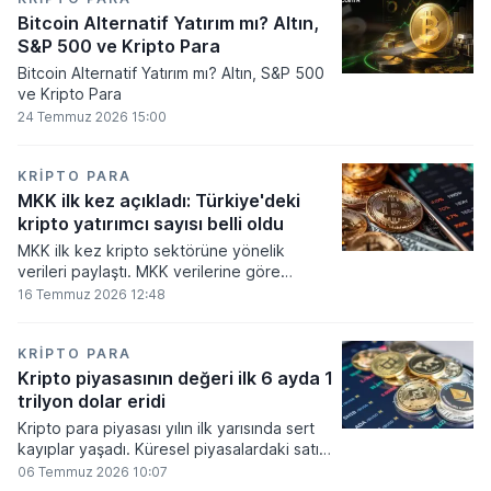
Bitcoin Alternatif Yatırım mı? Altın,
S&P 500 ve Kripto Para
Bitcoin Alternatif Yatırım mı? Altın, S&P 500
ve Kripto Para
24 Temmuz 2026 15:00
KRIPTO PARA
MKK ilk kez açıkladı: Türkiye'deki
kripto yatırımcı sayısı belli oldu
MKK ilk kez kripto sektörüne yönelik
verileri paylaştı. MKK verilerine göre
platformlarda bugüne kadar 5,6 milyon
16 Temmuz 2026 12:48
yatırımcı işlem yaparken, halen kripto
bakiyesi bulunan yatırımcı sayısı 3,2 milyon
olarak belirlendi.
KRIPTO PARA
Kripto piyasasının değeri ilk 6 ayda 1
trilyon dolar eridi
Kripto para piyasası yılın ilk yarısında sert
kayıplar yaşadı. Küresel piyasalardaki satış
baskısı ve artan faiz baskısının etkisiyle
06 Temmuz 2026 10:07
dijital varlıkların toplam değeri 919 milyar