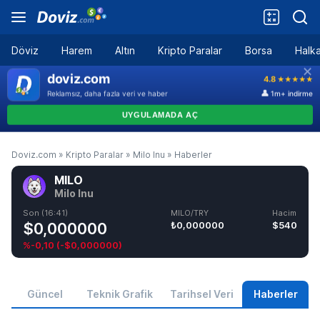
Döviz
Harem
Altın
Kripto Paralar
Borsa
Halka
Doviz.com
»
Kripto Paralar
»
Milo Inu
»
Haberler
MILO
Milo Inu
Son (16:41)
MILO/TRY
Hacim
$0,000000
₺0,000000
$540
%-0,10
(
-$0,000000
)
Güncel
Teknik Grafik
Tarihsel Veri
Haberler