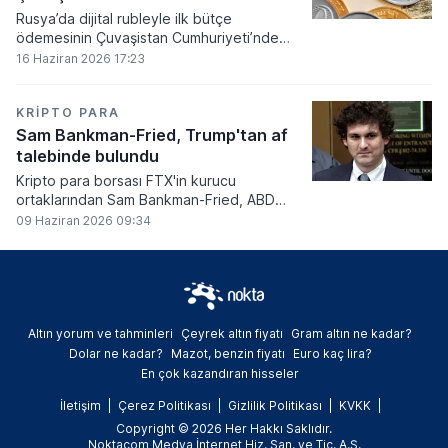
Rusya’da dijital rubleyle ilk bütçe
ödemesinin Çuvaşistan Cumhuriyeti’nde
gerçekleştirildiği bildirildi.
16 Haziran 2026 17:23
KRIPTO PARA
Sam Bankman-Fried, Trump'tan af
talebinde bulundu
Kripto para borsası FTX'in kurucu
ortaklarından Sam Bankman-Fried, ABD
Başkanı Donald Trump'tan resmi olarak af
09 Haziran 2026 09:34
talebinde bulundu.
Altın yorum ve tahminleri
Çeyrek altın fiyatı
Gram altın ne kadar?
Dolar ne kadar?
Mazot, benzin fiyatı
Euro kaç lira?
En çok kazandıran hisseler
İletişim
Çerez Politikası
Gizlilik Politikası
KVKK
Copyright © 2026 Her Hakkı Saklıdır.
Noktacom Medya İnternet Hiz. San. ve Tic. A.Ş.