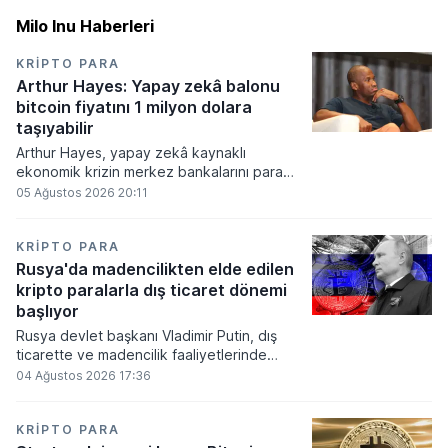
Milo Inu Haberleri
KRIPTO PARA
Arthur Hayes: Yapay zekâ balonu
bitcoin fiyatını 1 milyon dolara
taşıyabilir
Arthur Hayes, yapay zekâ kaynaklı
ekonomik krizin merkez bankalarını para
basmaya zorlayacağını ve bu durumun
05 Ağustos 2026 20:11
bitcoin fiyatını 1 milyon dolara
taşıyabileceğini öngörürken beyaz yakalı iş
kayıplarının tetikleyeceği kredi krizinin
KRIPTO PARA
küresel likidite artışına yol açacağını belirtti
Rusya'da madencilikten elde edilen
ve bitcoinin bu süreçte en hızlı tepki veren
kripto paralarla dış ticaret dönemi
varlık olacağı vurguladı.
başlıyor
Rusya devlet başkanı Vladimir Putin, dış
ticarette ve madencilik faaliyetlerinde
kripto varlıkların kullanımına onay veren
04 Ağustos 2026 17:36
yeni yasayı imzaladı. Onaylanan bu
düzenleme çerçevesinde madencilikten
elde edilen dijital paraların belirli şartlar
KRIPTO PARA