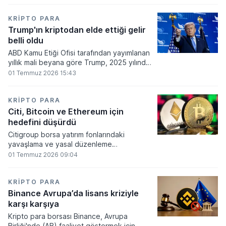
860 milyon dolarlık erime kaydetti.
KRIPTO PARA
Trump'ın kriptodan elde ettiği gelir
belli oldu
ABD Kamu Etiği Ofisi tarafından yayımlanan
yıllık mali beyana göre Trump, 2025 yılında
kripto para ve memecoin faaliyetlerinden
01 Temmuz 2026 15:43
en az 1,2 milyar dolar gelir elde etti.
KRIPTO PARA
Citi, Bitcoin ve Ethereum için
hedefini düşürdü
Citigroup borsa yatırım fonlarındaki
yavaşlama ve yasal düzenleme
beklentilerinin zayıflaması üzerine kripto
01 Temmuz 2026 09:04
para tahminlerini aşağı yönlü revize etti.
KRIPTO PARA
Binance Avrupa’da lisans kriziyle
karşı karşıya
Kripto para borsası Binance, Avrupa
Birliği'nde (AB) faaliyet göstermek için