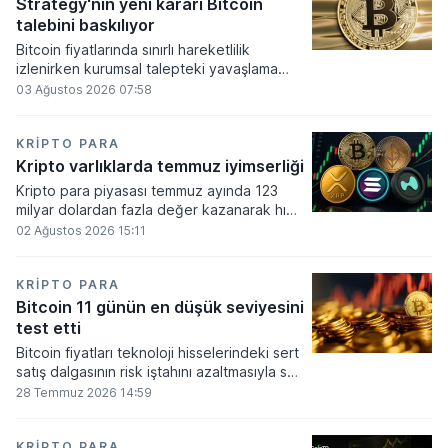
altında dolaşımına ve menkul kıymet
Strategy'nin yeni kararı Bitcoin
alımlarında kullanılmasına olanak sağlanıyor.
talebini baskılıyor
Bitcoin fiyatlarında sınırlı hareketlilik
izlenirken kurumsal talepteki yavaşlama
piyasa dinamiklerini etkiliyor. ABD Merkez
03 Ağustos 2026 07:58
Bankasının faiz kararı sonrasında dar bantta
seyreden kripto para birimi, düzenleme
çalışmalarındaki belirsizliklerle baskı altında
KRIPTO PARA
kalmaya devam ediyor.
Kripto varlıklarda temmuz iyimserliği
Kripto para piyasası temmuz ayında 123
milyar dolardan fazla değer kazanarak hızlı
bir toparlanma sürecine girdi. Bitcoin ve
02 Ağustos 2026 15:11
ethereum öncülüğünde yaşanan bu
yükselişle birlikte toplam piyasa büyüklüğü
2 trilyon 159 milyar 780 milyon dolar
KRIPTO PARA
seviyesine ulaştı.
Bitcoin 11 günün en düşük seviyesini
test etti
Bitcoin fiyatları teknoloji hisselerindeki sert
satış dalgasının risk iştahını azaltmasıyla son
11 günün en düşük seviyesine indi.
28 Temmuz 2026 14:59
KRIPTO PARA