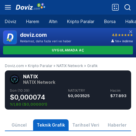
Döviz
Harem
Altın
Kripto Paralar
Borsa
Halka
Doviz.com
»
Kripto Paralar
»
NATIX Network
»
Grafik
NATIX
NATIX Network
Son (10:39)
NATIX/TRY
Hacim
$0,000074
₺0,003525
$77.893
%1,80
(
$0,000001
)
Güncel
Teknik Grafik
Tarihsel Veri
Haberler