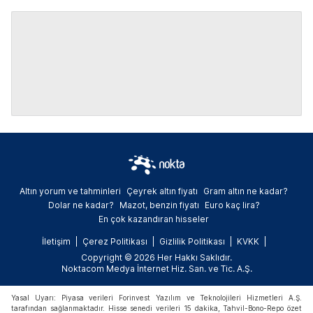
Altın yorum ve tahminleri
Çeyrek altın fiyatı
Gram altın ne kadar?
Dolar ne kadar?
Mazot, benzin fiyatı
Euro kaç lira?
En çok kazandıran hisseler
İletişim
Çerez Politikası
Gizlilik Politikası
KVKK
Copyright © 2026 Her Hakkı Saklıdır.
Noktacom Medya İnternet Hiz. San. ve Tic. A.Ş.
Yasal Uyarı: Piyasa verileri Forinvest Yazılım ve Teknolojileri Hizmetleri A.Ş.
tarafından sağlanmaktadır. Hisse senedi verileri 15 dakika, Tahvil-Bono-Repo özet