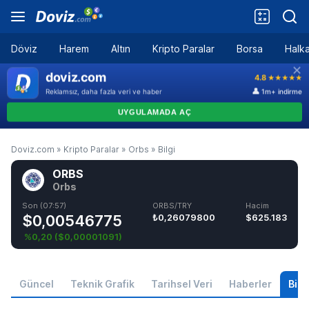
Döviz
Harem
Altın
Kripto Paralar
Borsa
Halka
Doviz.com
»
Kripto Paralar
»
Orbs
»
Bilgi
ORBS
Orbs
Son (07:57)
ORBS/TRY
Hacim
$0,00546775
₺0,26079800
$625.183
%0,20
(
$0,00001091
)
Güncel
Teknik Grafik
Tarihsel Veri
Haberler
Bilgi