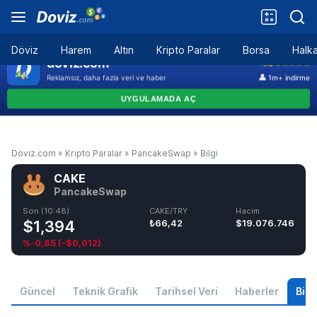
Döviz
Harem
Altın
Kripto Paralar
Borsa
Halka
Doviz.com
»
Kripto Paralar
»
PancakeSwap
»
Bilgi
CAKE
PancakeSwap
Son (10:48)
CAKE/TRY
Hacim
$1,394
₺66,42
$19.076.746
%-0,85
(
-$0,012
)
Güncel
Teknik Grafik
Tarihsel Veri
Haberler
Bilgi