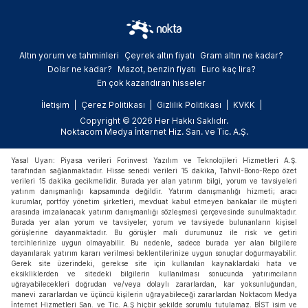
Altın yorum ve tahminleri
Çeyrek altın fiyatı
Gram altın ne kadar?
Dolar ne kadar?
Mazot, benzin fiyatı
Euro kaç lira?
En çok kazandıran hisseler
İletişim
Çerez Politikası
Gizlilik Politikası
KVKK
Copyright © 2026 Her Hakkı Saklıdır.
Noktacom Medya İnternet Hiz. San. ve Tic. A.Ş.
Yasal Uyarı: Piyasa verileri Forinvest Yazılım ve Teknolojileri Hizmetleri A.Ş.
tarafından sağlanmaktadır. Hisse senedi verileri 15 dakika, Tahvil-Bono-Repo özet
verileri 15 dakika gecikmelidir. Burada yer alan yatırım bilgi, yorum ve tavsiyeleri
yatırım danışmanlığı kapsamında değildir. Yatırım danışmanlığı hizmeti; aracı
kurumlar, portföy yönetim şirketleri, mevduat kabul etmeyen bankalar ile müşteri
arasında imzalanacak yatırım danışmanlığı sözleşmesi çerçevesinde sunulmaktadır.
Burada yer alan yorum ve tavsiyeler, yorum ve tavsiyede bulunanların kişisel
görüşlerine dayanmaktadır. Bu görüşler mali durumunuz ile risk ve getiri
tercihlerinize uygun olmayabilir. Bu nedenle, sadece burada yer alan bilgilere
dayanılarak yatırım kararı verilmesi beklentilerinize uygun sonuçlar doğurmayabilir.
Gerek site üzerindeki, gerekse site için kullanılan kaynaklardaki hata ve
eksikliklerden ve sitedeki bilgilerin kullanılması sonucunda yatırımcıların
uğrayabilecekleri doğrudan ve/veya dolaylı zararlardan, kar yoksunluğundan,
manevi zararlardan ve üçüncü kişilerin uğrayabileceği zararlardan Noktacom Medya
İnternet Hizmetleri San. ve Tic. A.Ş hiçbir şekilde sorumlu tutulamaz. BİST isim ve