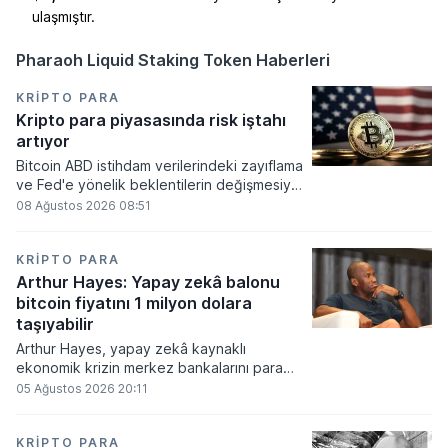
ulaşmıştır.
Pharaoh Liquid Staking Token Haberleri
KRIPTO PARA
Kripto para piyasasında risk iştahı
artıyor
Bitcoin ABD istihdam verilerindeki zayıflama
ve Fed'e yönelik beklentilerin değişmesiyle
haftayı yükselişle kapattı. Kripto para
08 Ağustos 2026 08:51
piyasalarında risk iştahı artarken
yatırımcıların odağı önümüzdeki dönemde
açıklanacak enflasyon rakamlarına ve
KRIPTO PARA
küresel gelişmelere çevrildi.
Arthur Hayes: Yapay zekâ balonu
bitcoin fiyatını 1 milyon dolara
taşıyabilir
Arthur Hayes, yapay zekâ kaynaklı
ekonomik krizin merkez bankalarını para
basmaya zorlayacağını ve bu durumun
05 Ağustos 2026 20:11
bitcoin fiyatını 1 milyon dolara
taşıyabileceğini öngörürken beyaz yakalı iş
kayıplarının tetikleyeceği kredi krizinin
KRIPTO PARA