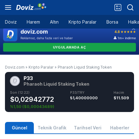
Döviz
Harem
Altın
Kripto Paralar
Borsa
Halka
Doviz.com
»
Kripto Paralar
»
Pharaoh Liquid Staking Token
P33
Pharaoh Liquid Staking Token
Son (12:22)
P33/TRY
Hacim
$0,02942772
₺1,40000000
$11.509
%1,50
(
$0,00043489
)
Güncel
Teknik Grafik
Tarihsel Veri
Haberler