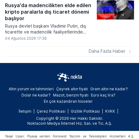
küresel likidite artışına yol açacağını belirtti
Rusya'da madencilikten elde edilen
ve bitcoinin bu süreçte en hızlı tepki veren
kripto paralarla dış ticaret dönemi
varlık olacağı vurguladı.
başlıyor
Rusya devlet başkanı Vladimir Putin, dış
ticarette ve madencilik faaliyetlerinde
kripto varlıkların kullanımına onay veren
04 Ağustos 2026 17:36
yeni yasayı imzaladı. Onaylanan bu
düzenleme çerçevesinde madencilikten
Daha Fazla Haber
elde edilen dijital paraların belirli şartlar
altında dolaşımına ve menkul kıymet
alımlarında kullanılmasına olanak sağlanıyor.
Altın yorum ve tahminleri
Çeyrek altın fiyatı
Gram altın ne kadar?
Dolar ne kadar?
Mazot, benzin fiyatı
Euro kaç lira?
En çok kazandıran hisseler
İletişim
Çerez Politikası
Gizlilik Politikası
KVKK
Copyright © 2026 Her Hakkı Saklıdır.
Noktacom Medya İnternet Hiz. San. ve Tic. A.Ş.
Yasal Uyarı: Piyasa verileri Forinvest Yazılım ve Teknolojileri Hizmetleri A.Ş.