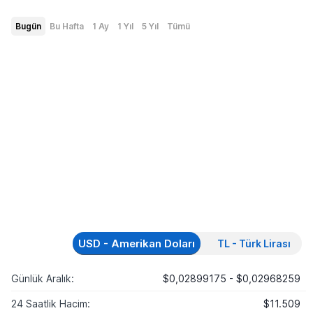
Bugün
Bu Hafta
1 Ay
1 Yıl
5 Yıl
Tümü
USD - Amerikan Doları
TL - Türk Lirası
Günlük Aralık:
$0,02899175 - $0,02968259
24 Saatlik Hacim:
$11.509