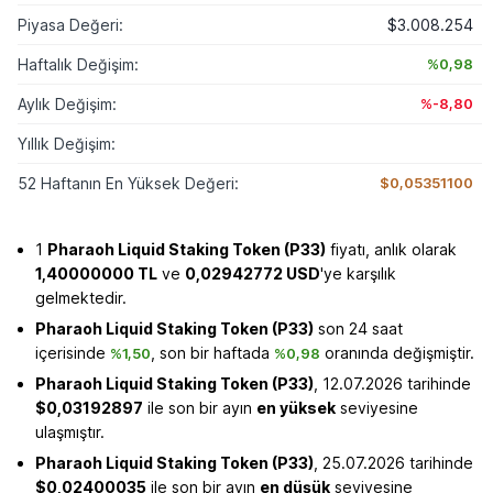
Piyasa Değeri:
$3.008.254
Haftalık Değişim:
%0,98
Aylık Değişim:
%-8,80
Yıllık Değişim:
52 Haftanın En Yüksek Değeri:
$0,05351100
1
Pharaoh Liquid Staking Token (P33)
fiyatı, anlık olarak
1,40000000 TL
ve
0,02942772 USD
'ye karşılık
gelmektedir.
Pharaoh Liquid Staking Token (P33)
son 24 saat
içerisinde
, son bir haftada
oranında değişmiştir.
%1,50
%0,98
Pharaoh Liquid Staking Token (P33)
, 12.07.2026 tarihinde
$0,03192897
ile son bir ayın
en yüksek
seviyesine
ulaşmıştır.
Pharaoh Liquid Staking Token (P33)
, 25.07.2026 tarihinde
$0,02400035
ile son bir ayın
en düşük
seviyesine