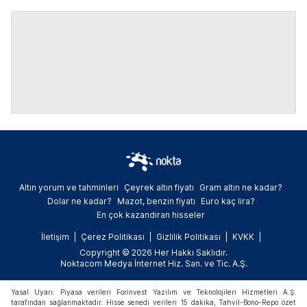
Altın yorum ve tahminleri
Çeyrek altın fiyatı
Gram altın ne kadar?
Dolar ne kadar?
Mazot, benzin fiyatı
Euro kaç lira?
En çok kazandıran hisseler
İletişim
Çerez Politikası
Gizlilik Politikası
KVKK
Copyright © 2026 Her Hakkı Saklıdır.
Noktacom Medya İnternet Hiz. San. ve Tic. A.Ş.
Yasal Uyarı: Piyasa verileri Forinvest Yazılım ve Teknolojileri Hizmetleri A.Ş.
tarafından sağlanmaktadır. Hisse senedi verileri 15 dakika, Tahvil-Bono-Repo özet