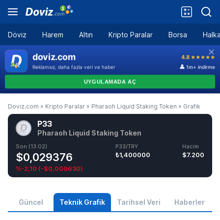
Döviz
Harem
Altın
Kripto Paralar
Borsa
Halka
Doviz.com
»
Kripto Paralar
»
Pharaoh Liquid Staking Token
»
Grafik
P33
Pharaoh Liquid Staking Token
Son (13:02)
P33/TRY
Hacim
$0,029376
₺1,400000
$7.200
%-2,10
(
-$0,000630
)
Güncel
Teknik Grafik
Tarihsel Veri
Haberler