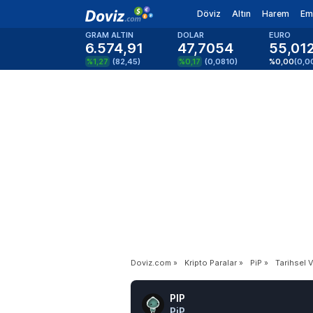
Döviz
Altın
Harem
Em
GRAM ALTIN
DOLAR
EURO
6.574,91
47,7054
55,01
%1,27
(
82,45
)
%0,17
(
0,0810
)
%0,00
(
0,0
Doviz.com
»
Kripto Paralar
»
PiP
»
Tarihsel V
PIP
PiP