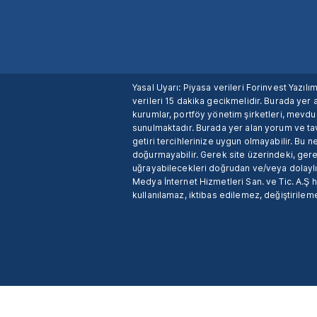
Yasal Uyarı: Piyasa verileri Forinvest Yazıl
verileri 15 dakika gecikmelidir. Burada yer a
kurumlar, portföy yönetim şirketleri, mevd
sunulmaktadır. Burada yer alan yorum ve tav
getiri tercihlerinize uygun olmayabilir. Bu 
doğurmayabilir. Gerek site üzerindeki, gerek
uğrayabilecekleri doğrudan ve/veya dolaylı
Medya İnternet Hizmetleri San. ve Tic. A.Ş 
kullanılamaz, iktibas edilemez, değiştirileme
X