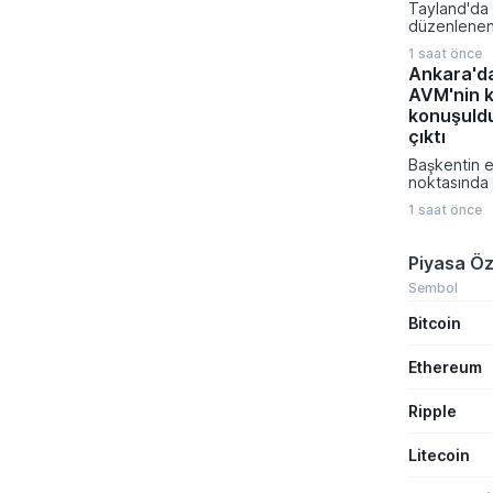
Tayland'da 
eyalete yayı
düzenlenen s
bölgedeki ö
kayıpları y
takip süreçl
1 saat önce
Bangkok yak
veriler kam
Ankara'da
meydana ge
AVM'nin 
dahil 7 kişi
konuşuld
çıktı
Başkentin e
noktasında 
tahliye işl
1 saat önce
dış cephede
sökülmesi v
kapatılmasıy
Piyasa Öz
çalışmaları
Sembol
Bitcoin
Ethereum
Ripple
Litecoin