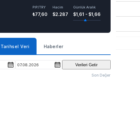
PIP/TRY
Hacim
Günlük Aralık
₺77,60
$2.287
$1,61 - $1,66
Tarihsel Veri
Haberler
07.08.2026
Verileri Getir
Son Değer