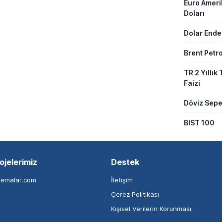
Euro Amer
Doları
Dolar Ende
Brent Petro
TR 2 Yıllık 
Faizi
Döviz Sepe
BIST 100
ojelerimiz
Destek
nemalar.com
İletişim
Çerez Politikası
Kişisel Verilerin Korunması