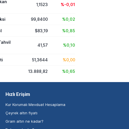
ikan
1,1523
%-0,01
ksi
99,8400
%0,02
l
$83,19
%0,85
Tahvil
41,57
%0,10
ti
51,3644
%0,00
13.888,82
%0,65
Hızlı Erişim
Kur Korumalı Mevduat Hesaplama
Çeyrek altın fiyatı
Gram altın ne kadar?