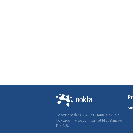
Pr
Si
Copyright © 2026 Her Hakkı Saklıdır.
Noktacom Medya İnternet Hiz. San. ve
Tic. A.Ş.