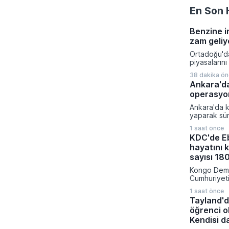
En Son 
Benzine i
zam geliy
Ortadoğu'da
piyasaların
benzinin litr
38 dakika ö
beklenirken 
Ankara'd
öngörülüyor
operasyo
Adası'na yön
sonrası başl
Ankara'da k
dalgalanan 
yaparak sü
piyasadaki a
kazanç elde
doğrudan et
1 saat önce
yönelik kap
KDC'de Eb
gerçekleştir
hayatını 
güçlerinin 
yakalanan 1
sayısı 180
edildikleri
Kongo Demo
hapsi cezası
Cumhuriyeti
sürdüren Eb
1 saat önce
doğrulanmış
Tayland'd
973 sınırına
öğrenci o
nedeniyle y
sayısı 1801 
Kendisi da
otoriteleri h