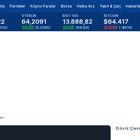
tia
Pariteler
Kripto Paralar
Borsa
Halka Arz
Yakıt & Şarj
Haberle
STERLİN
BIST 100
BITCOIN
22
64,2091
13.888,82
$64.417
000
)
%0,06
(
0,0385
)
%0,65
(
89,69
)
%-0,79
(
-$514
)
eri
Döviz Çevi