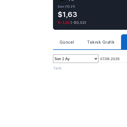
Son (10:21)
$1,63
%-1,20
(
-$0,02
)
Güncel
Teknik Grafik
07.08.2026
Tarih