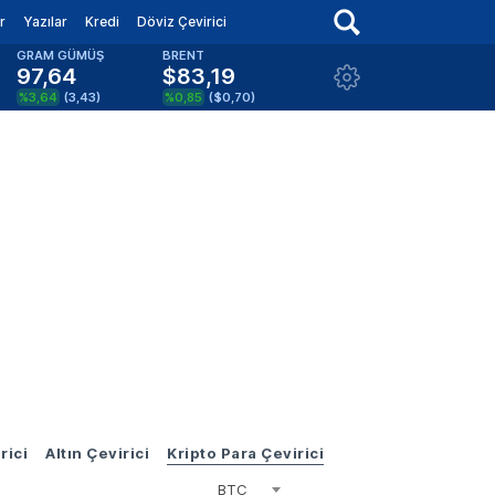
r
Yazılar
Kredi
Döviz Çevirici
GRAM GÜMÜŞ
BRENT
97,64
$83,19
%3,64
(
3,43
)
%0,85
(
$0,70
)
rici
Altın Çevirici
Kripto Para Çevirici
BTC