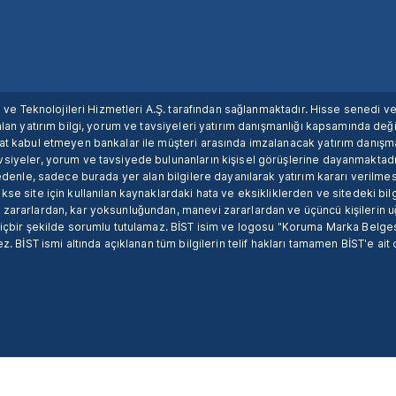
ım ve Teknolojileri Hizmetleri A.Ş. tarafından sağlanmaktadır. Hisse senedi 
lan yatırım bilgi, yorum ve tavsiyeleri yatırım danışmanlığı kapsamında değil
uat kabul etmeyen bankalar ile müşteri arasında imzalanacak yatırım danış
siyeler, yorum ve tavsiyede bulunanların kişisel görüşlerine dayanmaktadır
nedenle, sadece burada yer alan bilgilere dayanılarak yatırım kararı verilme
se site için kullanılan kaynaklardaki hata ve eksikliklerden ve sitedeki bilg
 zararlardan, kar yoksunluğundan, manevi zararlardan ve üçüncü kişilerin
hiçbir şekilde sorumlu tutulamaz. BİST isim ve logosu "Koruma Marka Belges
z. BİST ismi altında açıklanan tüm bilgilerin telif hakları tamamen BİST'e ait