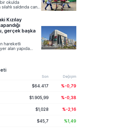
bir okulda
ldığını bildirirken,
ilahlı saldırıda can
lüm oranı ve temaslı
aşandı. Başkent
erine ilişkin güncel
ınlarındaki okulda
uoyuyla paylaşıldı.
ki Kızılay
len olayda saldırgan
kapandığı
 hayatını kaybetti.
u, gerçek başka
n hareketli
yer alan yapıda
emleri tamamlanırken
ki tabelaların
e metro çıkışının
la birlikte inşaat
eti
 resmen başladı.
Son
Değişim
$64.417
%-0,79
$1.905,99
%-0,38
$1,028
%-2,16
$45,7
%1,49