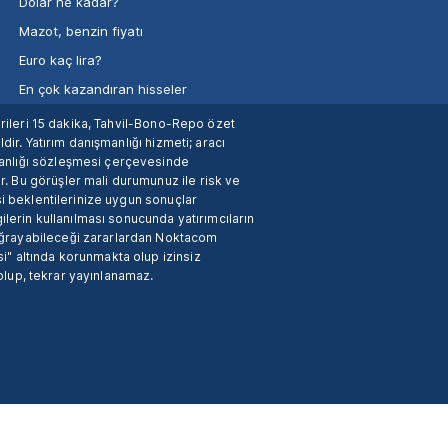
Dolar ne kadar?
Mazot, benzin fiyatı
Euro kaç lira?
En çok kazandıran hisseler
verileri 15 dakika, Tahvil-Bono-Repo özet
dir. Yatırım danışmanlığı hizmeti; aracı
manlığı sözleşmesi çerçevesinde
. Bu görüşler mali durumunuz ile risk ve
si beklentilerinize uygun sonuçlar
ilerin kullanılması sonucunda yatırımcıların
 uğrayabileceği zararlardan Noktacom
i" altında korunmakta olup izinsiz
 olup, tekrar yayınlanamaz.