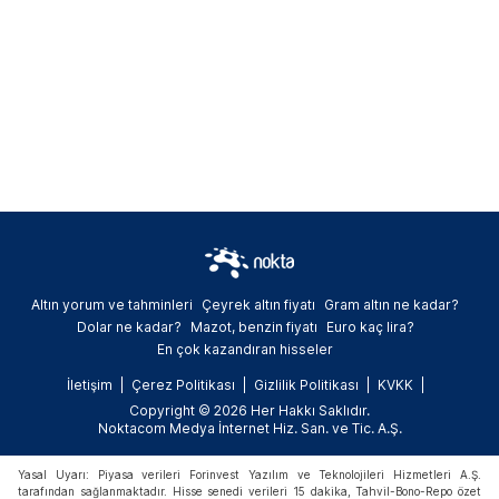
Altın yorum ve tahminleri
Çeyrek altın fiyatı
Gram altın ne kadar?
Dolar ne kadar?
Mazot, benzin fiyatı
Euro kaç lira?
En çok kazandıran hisseler
İletişim
Çerez Politikası
Gizlilik Politikası
KVKK
Copyright © 2026 Her Hakkı Saklıdır.
Noktacom Medya İnternet Hiz. San. ve Tic. A.Ş.
Yasal Uyarı: Piyasa verileri Forinvest Yazılım ve Teknolojileri Hizmetleri A.Ş.
tarafından sağlanmaktadır. Hisse senedi verileri 15 dakika, Tahvil-Bono-Repo özet