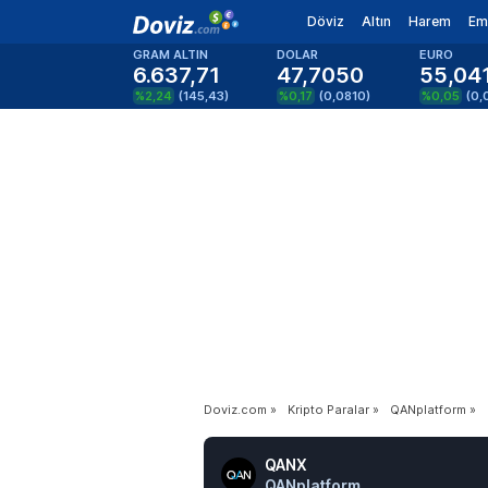
Döviz
Altın
Harem
Em
GRAM ALTIN
DOLAR
EURO
6.637,71
47,7050
55,04
%2,24
(
145,43
)
%0,17
(
0,0810
)
%0,05
(
0,
Doviz.com
»
Kripto Paralar
»
QANplatform
»
QANX
QANplatform