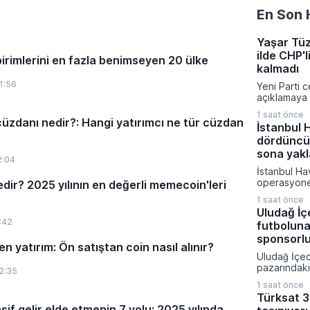
En Son 
Yaşar Tüz
ilde CHP'l
birimlerini en fazla benimseyen 20 ülke
kalmadı
1:56
Yeni Parti 
açıklamaya
Halk Partis
1 saat önce
belediye baş
cüzdanı nedir?: Hangi yatırımcı ne tür cüzdan
İstanbul 
süreci hız k
dördüncü 
başkan sayı
daha da art
sona yakl
2:04
Yaşar Tüzün
İstanbul Ha
paylaşılan 
operasyonel
ir? 2025 yılının en değerli memecoin'leri
çok sayıda i
artıracak d
işlemlerini
1 saat önce
çalışmaların
şehirlerde 
Uludağ İ
yeni pistin
partisinin y
:42
futbolun
birlikte uça
temsilcisinin
önemli ölçü
sponsorluğ
n yatırım: Ön satıştan coin nasıl alınır?
hedefleniyo
Uludağ İçe
Altyapı Baka
pazarındak
yürütülen p
2:35
kapsamında
edilen 2 bi
1 saat önce
köklü kulüp
uzunluğunda
Türksat 3
Nürnberg il
yönetiminde 
if gelir elde etmenin 7 yolu: 2025 yılında