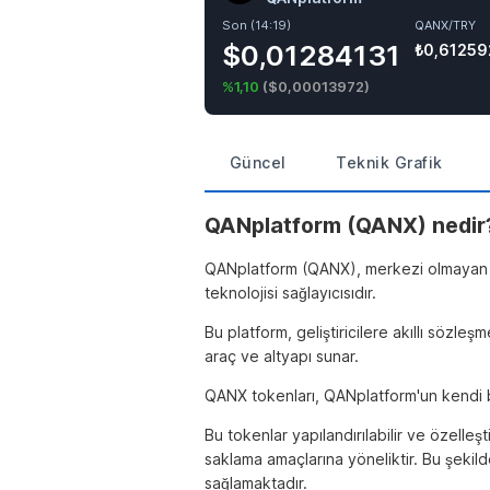
Son (14:19)
QANX/TRY
$0,01284131
₺0,6125
%1,10
(
$0,00013972
)
Güncel
Teknik Grafik
QANplatform (QANX) nedir
QANplatform (QANX), merkezi olmayan uyg
teknolojisi sağlayıcısıdır.
Bu platform, geliştiricilere akıllı sözleşm
araç ve altyapı sunar.
QANX tokenları, QANplatform'un kendi blo
Bu tokenlar yapılandırılabilir ve özelleşti
saklama amaçlarına yöneliktir. Bu şekilde
sağlamaktadır.