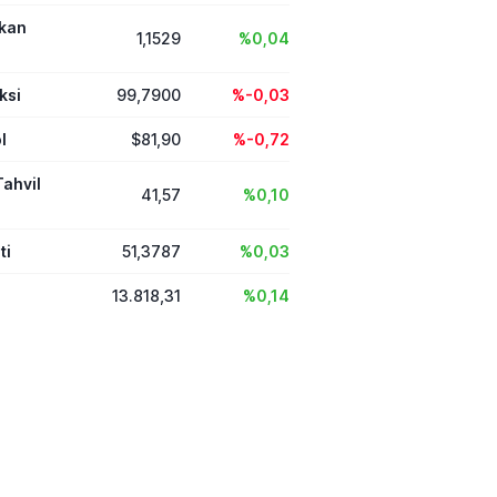
ikan
1,1529
%0,04
ksi
99,7900
%-0,03
l
$81,90
%-0,72
Tahvil
41,57
%0,10
ti
51,3787
%0,03
13.818,31
%0,14