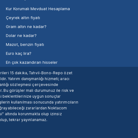
Kur Korumalı Mevduat Hesaplama
Çeyrek altın fiyatı
Gram altın ne kadar?
Dolar ne kadar?
Mazot, benzin fiyatı
Euro kaç lira?
En çok kazandıran hisseler
verileri 15 dakika, Tahvil-Bono-Repo özet
dir. Yatırım danışmanlığı hizmeti; aracı
manlığı sözleşmesi çerçevesinde
. Bu görüşler mali durumunuz ile risk ve
si beklentilerinize uygun sonuçlar
ilerin kullanılması sonucunda yatırımcıların
 uğrayabileceği zararlardan Noktacom
i" altında korunmakta olup izinsiz
 olup, tekrar yayınlanamaz.