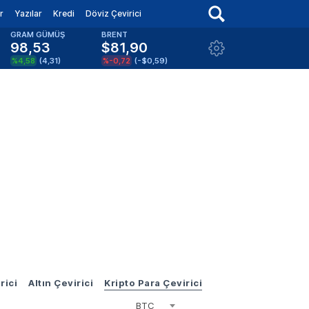
r
Yazılar
Kredi
Döviz Çevirici
GRAM GÜMÜŞ
BRENT
98,53
$81,90
%4,58
(
4,31
)
%-0,72
(
-$0,59
)
rici
Altın Çevirici
Kripto Para Çevirici
BTC