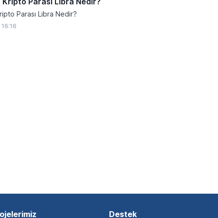
Kripto Parası Libra Nedir?
ipto Parası Libra Nedir?
 16:16
ojelerimiz
Destek