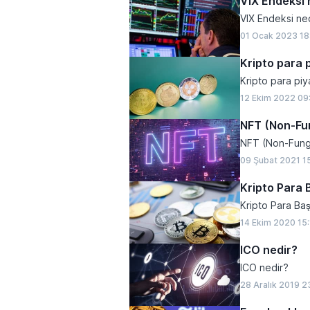
VIX Endeksi 
VIX Endeksi ned
01 Ocak 2023 18
Kripto para 
Kripto para piy
12 Ekim 2022 09
NFT (Non-Fun
NFT (Non-Fung
09 Şubat 2021 1
Kripto Para 
Kripto Para Ba
14 Ekim 2020 15
ICO nedir?
ICO nedir?
28 Aralık 2019 2