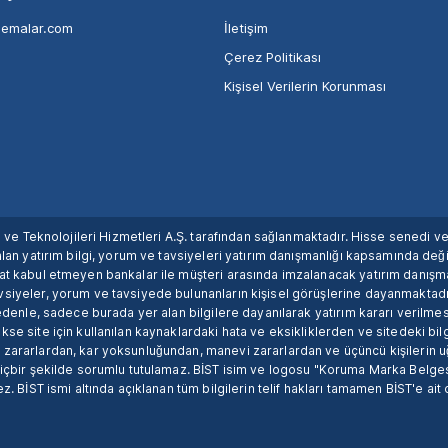
nemalar.com
İletişim
Çerez Politikası
Kişisel Verilerin Korunması
ım ve Teknolojileri Hizmetleri A.Ş. tarafından sağlanmaktadır. Hisse senedi 
lan yatırım bilgi, yorum ve tavsiyeleri yatırım danışmanlığı kapsamında değil
uat kabul etmeyen bankalar ile müşteri arasında imzalanacak yatırım danış
siyeler, yorum ve tavsiyede bulunanların kişisel görüşlerine dayanmaktadır
nedenle, sadece burada yer alan bilgilere dayanılarak yatırım kararı verilme
se site için kullanılan kaynaklardaki hata ve eksikliklerden ve sitedeki bilg
 zararlardan, kar yoksunluğundan, manevi zararlardan ve üçüncü kişilerin
hiçbir şekilde sorumlu tutulamaz. BİST isim ve logosu "Koruma Marka Belges
z. BİST ismi altında açıklanan tüm bilgilerin telif hakları tamamen BİST'e ait