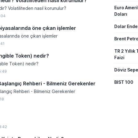
nedir? Volatiliteden nasıl korunulur?
Euro Amer
ir? Volatiliteden nasıl korunulur?
Doları
:04
Dolar Ende
piyasalarında öne çıkan işlemler
asalarında öne çıkan işlemler
Brent Petro
:41
TR 2 Yıllık 
gible Token) nedir?
Faizi
ible Token) nedir?
Döviz Sepe
5:49
BIST 100
Başlangıç Rehberi - Bilmeniz Gerekenler
şlangıç Rehberi - Bilmeniz Gerekenler
:18
3:42