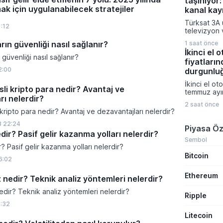
taşınıyor:
anlaşması i
küresel hav
k için uygulanabilecek stratejiler
hamleyle A
kanal kayı
altyapısını
futbolundaki
güçlendire
Türksat 3A 
gerçekleştir
1:12
televizyon 
marka bilini
yeni nesil u
alana yayma
rın güvenliği nasıl sağlanır?
1 saat önce
Geçişin ardı
İkinci el 
Ağustos 202
 güvenliği nasıl sağlanır?
fiyatları
yenilenen u
2:00
üzerinden 
durgunlu
başlayacak.
İkinci el oto
yörünge ko
sli kripto para nedir? Avantaj ve
temmuz ayın
nedeniyle ç
rı nelerdir?
korurken yı
yönünün değ
2 saat önce
artışı enfla
olmayacak. 
 kripto para nedir? Avantaj ve dezavantajları nelerdir?
altında kal
televizyon 
VavaAI Fiya
3 22:24
TKGS deste
Piyasa Öz
göre piyasa
edir? Pasif gelir kazanma yolları nelerdir?
olmamasına
yüzde 0,2 il
Sembol
kullanıcılar
r? Pasif gelir kazanma yolları nelerdir?
gerçekleşti
yapması ge
Bitcoin
6:02
Ethereum
z nedir? Teknik analiz yöntemleri nelerdir?
edir? Teknik analiz yöntemleri nelerdir?
Ripple
1:32
Litecoin