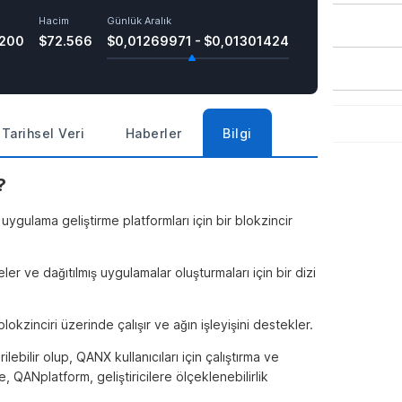
Hacim
Günlük Aralık
9200
$72.566
$0,01269971 - $0,01301424
Tarihsel Veri
Haberler
Bilgi
?
ulama geliştirme platformları için bir blokzincir
eler ve dağıtılmış uygulamalar oluşturmaları için bir dizi
kzinciri üzerinde çalışır ve ağın işleyişini destekler.
rilebilir olup, QANX kullanıcıları için çalıştırma ve
, QANplatform, geliştiricilere ölçeklenebilirlik