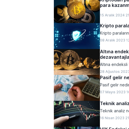
para kazanma
15 Aralık 2024 2
Kripto parala
Kripto paraların
08 Aralık 2023 1
Altına endek
dezavantajla
Altına endeksli
28 Ağustos 202
Pasif gelir n
Pasif gelir nedi
07 Mayıs 2023 1
Teknik anali
Teknik analiz n
16 Nisan 2023 2