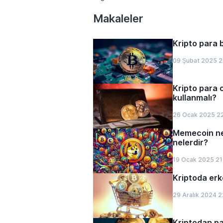
Makaleler
Kripto para 
09 Şubat 2025 2
Kripto para 
kullanmalı?
26 Ocak 2025 2
Memecoin ned
nelerdir?
19 Ocak 2025 21
Kriptoda erke
29 Aralık 2024 2
Kriptodan pas