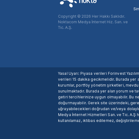
Si
Copyright © 2026 Her Hakkı Saklıdır.
Noktacom Medya İnternet Hiz. San. ve
Tic. A.Ş.
Yasal Uyarı: Piyasa verileri Forinvest Yazıl
verileri 15 dakika gecikmelidir. Burada yer a
kurumlar, portföy yönetim şirketleri, mevd
sunulmaktadır. Burada yer alan yorum ve tav
getiri tercihlerinize uygun olmayabilir. Bu 
doğurmayabilir. Gerek site üzerindeki, gerek
uğrayabilecekleri doğrudan ve/veya dolaylı
Medya İnternet Hizmetleri San. ve Tic. A.Ş 
kullanılamaz, iktibas edilemez, değiştirileme