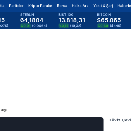
tia
Pariteler
Kripto Paralar
Borsa
Halka Arz
Yakıt & Şarj
Haberle
STERLİN
BIST 100
BITCOIN
15
64,1804
13.818,31
$65.065
0275
)
%0,01
(
0,0064
)
%0,14
(
19,32
)
%0,69
(
$445
)
Bilgi
Döviz Çevi