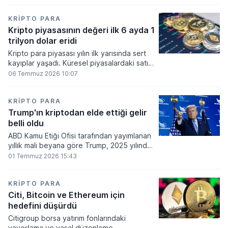
bakiyesi bulunan yatırımcı sayısı 3,2 milyon
olarak belirlendi.
KRIPTO PARA
Kripto piyasasının değeri ilk 6 ayda 1
trilyon dolar eridi
Kripto para piyasası yılın ilk yarısında sert
kayıplar yaşadı. Küresel piyasalardaki satış
baskısı ve artan faiz baskısının etkisiyle
06 Temmuz 2026 10:07
dijital varlıkların toplam değeri 919 milyar
860 milyon dolarlık erime kaydetti.
KRIPTO PARA
Trump'ın kriptodan elde ettiği gelir
belli oldu
ABD Kamu Etiği Ofisi tarafından yayımlanan
yıllık mali beyana göre Trump, 2025 yılında
kripto para ve memecoin faaliyetlerinden
01 Temmuz 2026 15:43
en az 1,2 milyar dolar gelir elde etti.
KRIPTO PARA
Citi, Bitcoin ve Ethereum için
hedefini düşürdü
Citigroup borsa yatırım fonlarındaki
yavaşlama ve yasal düzenleme