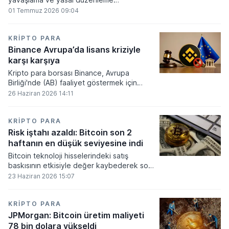
beklentilerinin zayıflaması üzerine kripto
01 Temmuz 2026 09:04
para tahminlerini aşağı yönlü revize etti.
KRIPTO PARA
Binance Avrupa’da lisans kriziyle
karşı karşıya
Kripto para borsası Binance, Avrupa
Birliği'nde (AB) faaliyet göstermek için
gerekli düzenleyici onayları alamadı.
26 Haziran 2026 14:11
KRIPTO PARA
Risk iştahı azaldı: Bitcoin son 2
haftanın en düşük seviyesine indi
Bitcoin teknoloji hisselerindeki satış
baskısının etkisiyle değer kaybederek son
iki haftanın en düşük seviyesini gördü.
23 Haziran 2026 15:07
KRIPTO PARA
JPMorgan: Bitcoin üretim maliyeti
78 bin dolara yükseldi