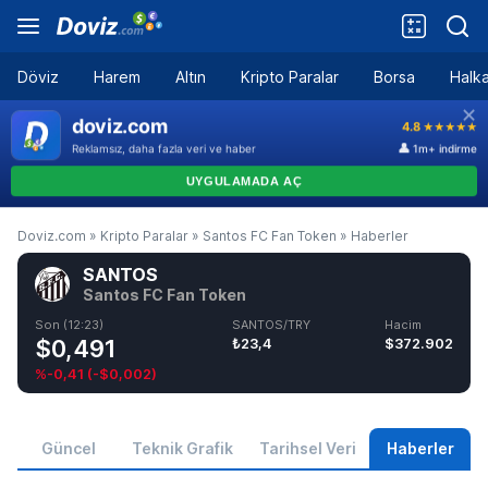
Döviz
Harem
Altın
Kripto Paralar
Borsa
Halka
Doviz.com
»
Kripto Paralar
»
Santos FC Fan Token
»
Haberler
SANTOS
Santos FC Fan Token
Son (12:23)
SANTOS/TRY
Hacim
$0,491
₺23,4
$372.902
%-0,41
(
-$0,002
)
Güncel
Teknik Grafik
Tarihsel Veri
Haberler