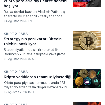
kripto paralarla dış ticaret dönemi
varlık olacağı vurguladı.
başlıyor
Rusya devlet başkanı Vladimir Putin, dış
ticarette ve madencilik faaliyetlerinde
kripto varlıkların kullanımına onay veren
04 Ağustos 2026 17:36
yeni yasayı imzaladı. Onaylanan bu
düzenleme çerçevesinde madencilikten
elde edilen dijital paraların belirli şartlar
KRIPTO PARA
altında dolaşımına ve menkul kıymet
Strategy'nin yeni kararı Bitcoin
alımlarında kullanılmasına olanak sağlanıyor.
talebini baskılıyor
Bitcoin fiyatlarında sınırlı hareketlilik
izlenirken kurumsal talepteki yavaşlama
piyasa dinamiklerini etkiliyor. ABD Merkez
03 Ağustos 2026 07:58
Bankasının faiz kararı sonrasında dar bantta
seyreden kripto para birimi, düzenleme
çalışmalarındaki belirsizliklerle baskı altında
KRIPTO PARA
kalmaya devam ediyor.
Kripto varlıklarda temmuz iyimserliği
Kripto para piyasası temmuz ayında 123
milyar dolardan fazla değer kazanarak hızlı
bir toparlanma sürecine girdi. Bitcoin ve
02 Ağustos 2026 15:11
ethereum öncülüğünde yaşanan bu
yükselişle birlikte toplam piyasa büyüklüğü
2 trilyon 159 milyar 780 milyon dolar
KRIPTO PARA