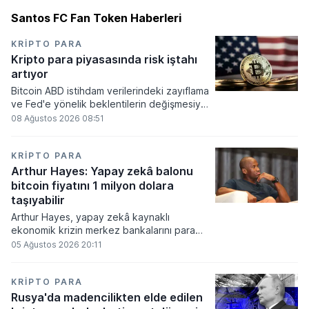
Santos FC Fan Token Haberleri
KRIPTO PARA
Kripto para piyasasında risk iştahı
artıyor
Bitcoin ABD istihdam verilerindeki zayıflama
ve Fed'e yönelik beklentilerin değişmesiyle
haftayı yükselişle kapattı. Kripto para
08 Ağustos 2026 08:51
piyasalarında risk iştahı artarken
yatırımcıların odağı önümüzdeki dönemde
açıklanacak enflasyon rakamlarına ve
KRIPTO PARA
küresel gelişmelere çevrildi.
Arthur Hayes: Yapay zekâ balonu
bitcoin fiyatını 1 milyon dolara
taşıyabilir
Arthur Hayes, yapay zekâ kaynaklı
ekonomik krizin merkez bankalarını para
basmaya zorlayacağını ve bu durumun
05 Ağustos 2026 20:11
bitcoin fiyatını 1 milyon dolara
taşıyabileceğini öngörürken beyaz yakalı iş
kayıplarının tetikleyeceği kredi krizinin
KRIPTO PARA
küresel likidite artışına yol açacağını belirtti
Rusya'da madencilikten elde edilen
ve bitcoinin bu süreçte en hızlı tepki veren