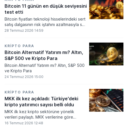
seviyesine ulaştı.
Bitcoin 11 günün en düşük seviyesini
test etti
Bitcoin fiyatları teknoloji hisselerindeki sert
satış dalgasının risk iştahını azaltmasıyla son
11 günün en düşük seviyesine indi.
28 Temmuz 2026 14:59
KRIPTO PARA
Bitcoin Alternatif Yatırım mı? Altın,
S&P 500 ve Kripto Para
Bitcoin Alternatif Yatırım mı? Altın, S&P 500
ve Kripto Para
24 Temmuz 2026 15:00
KRIPTO PARA
MKK ilk kez açıkladı: Türkiye'deki
kripto yatırımcı sayısı belli oldu
MKK ilk kez kripto sektörüne yönelik
verileri paylaştı. MKK verilerine göre
platformlarda bugüne kadar 5,6 milyon
16 Temmuz 2026 12:48
yatırımcı işlem yaparken, halen kripto