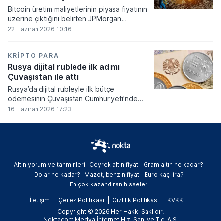
Bitcoin üretim maliyetlerinin piyasa fiyatının
üzerine çıktığını belirten JPMorgan
analistleri, madencilik sektöründeki kârlılık
22 Haziran 2026 10:16
oranlarının ciddi bir baskı altına girdiğini
söyledi.
KRIPTO PARA
Rusya dijital rublede ilk adımı
Çuvaşistan ile attı
Rusya’da dijital rubleyle ilk bütçe
ödemesinin Çuvaşistan Cumhuriyeti’nde
gerçekleştirildiği bildirildi.
16 Haziran 2026 17:23
Altın yorum ve tahminleri
Çeyrek altın fiyatı
Gram altın ne kadar?
Dolar ne kadar?
Mazot, benzin fiyatı
Euro kaç lira?
En çok kazandıran hisseler
İletişim
Çerez Politikası
Gizlilik Politikası
KVKK
Copyright © 2026 Her Hakkı Saklıdır.
Noktacom Medya İnternet Hiz. San. ve Tic. A.Ş.