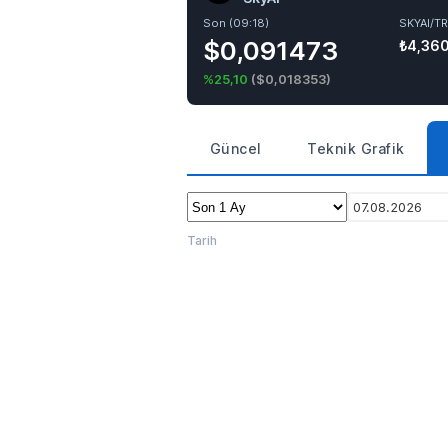
Son (09:18)
SKYAI/T
$0,091473
₺4,36
%25,10
(
$0,018353
)
Güncel
Teknik Grafik
07.08.2026
Tarih