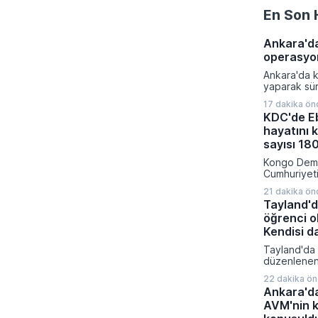
En Son 
Ankara'd
operasyo
Ankara'da k
yaparak sü
kazanç elde
17 dakika ön
yönelik kap
KDC'de Eb
gerçekleştir
hayatını 
güçlerinin 
yakalanan 1
sayısı 180
edildikleri
Kongo Demo
hapsi cezası
Cumhuriyeti
sürdüren Eb
21 dakika ön
doğrulanmış
Tayland'd
973 sınırına
öğrenci o
nedeniyle y
sayısı 1801 
Kendisi da
otoriteleri h
Tayland'da 
eyalete yayı
düzenlenen s
bölgedeki ö
kayıpları y
takip süreçl
22 dakika ö
Bangkok yak
veriler kam
Ankara'da
meydana ge
AVM'nin 
dahil 7 kişi