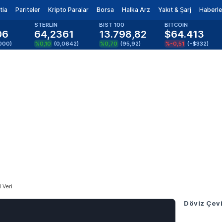
tia
Pariteler
Kripto Paralar
Borsa
Halka Arz
Yakıt & Şarj
Haberle
STERLİN
BIST 100
BITCOIN
06
64,2361
13.798,82
$64.413
000
)
%0,10
(
0,0642
)
%0,70
(
95,92
)
%-0,51
(
-$332
)
 Veri
Döviz Çevi