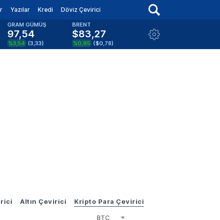
r
Yazılar
Kredi
Döviz Çevirici
GRAM GÜMÜŞ
BRENT
97,54
$83,27
%3,54
(
3,33
)
%0,95
(
$0,78
)
rici
Altın Çevirici
Kripto Para Çevirici
BTC