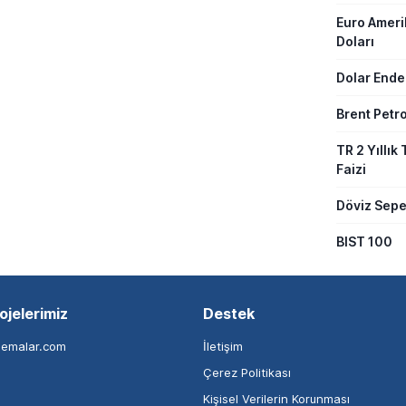
Euro Amer
Doları
Dolar Ende
Brent Petro
TR 2 Yıllık 
Faizi
Döviz Sepe
BIST 100
ojelerimiz
Destek
nemalar.com
İletişim
Çerez Politikası
Kişisel Verilerin Korunması