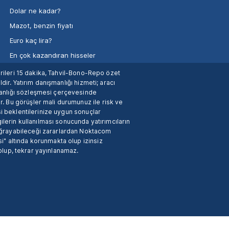
Dolar ne kadar?
Mazot, benzin fiyatı
Euro kaç lira?
En çok kazandıran hisseler
verileri 15 dakika, Tahvil-Bono-Repo özet
dir. Yatırım danışmanlığı hizmeti; aracı
manlığı sözleşmesi çerçevesinde
. Bu görüşler mali durumunuz ile risk ve
si beklentilerinize uygun sonuçlar
ilerin kullanılması sonucunda yatırımcıların
 uğrayabileceği zararlardan Noktacom
i" altında korunmakta olup izinsiz
 olup, tekrar yayınlanamaz.