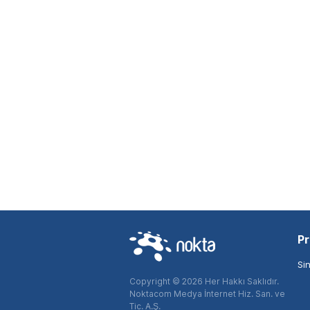
Pr
Si
Copyright © 2026 Her Hakkı Saklıdır.
Noktacom Medya İnternet Hiz. San. ve
Tic. A.Ş.