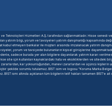
ım ve Teknolojileri Hizmetleri A.Ş. tarafından sağlanmaktadır. Hisse senedi 
lan yatırım bilgi, yorum ve tavsiyeleri yatırım danışmanlığı kapsamında değil
uat kabul etmeyen bankalar ile müşteri arasında imzalanacak yatırım danış
siyeler, yorum ve tavsiyede bulunanların kişisel görüşlerine dayanmaktadır
nedenle, sadece burada yer alan bilgilere dayanılarak yatırım kararı verilme
se site için kullanılan kaynaklardaki hata ve eksikliklerden ve sitedeki bilg
 zararlardan, kar yoksunluğundan, manevi zararlardan ve üçüncü kişilerin
hiçbir şekilde sorumlu tutulamaz. BİST isim ve logosu "Koruma Marka Belges
z. BİST ismi altında açıklanan tüm bilgilerin telif hakları tamamen BİST'e ait