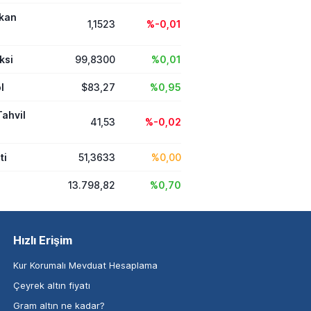
ikan
1,1523
%-0,01
ksi
99,8300
%0,01
l
$83,27
%0,95
Tahvil
41,53
%-0,02
ti
51,3633
%0,00
13.798,82
%0,70
Hızlı Erişim
Kur Korumalı Mevduat Hesaplama
Çeyrek altın fiyatı
Gram altın ne kadar?