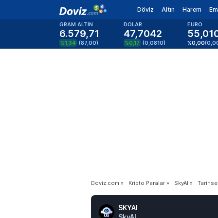
Döviz
Altın
Harem
Em
GRAM ALTIN
DOLAR
EURO
6.579,71
47,7042
55,01
%1,34
(
87,00
)
%0,17
(
0,0810
)
%0,00
(
0,0
Doviz.com
»
Kripto Paralar
»
SkyAI
»
Tarihsel
SKYAI
SkyAI