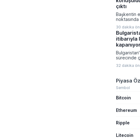
konuşuld
çıktı
Başkentin e
noktasında 
tahliye işl
30 dakika ö
dış cephede
Bulgarist
sökülmesi v
itibarıyla
kapatılmasıy
çalışmaları
kapanıyo
Bulgaristan
sürecinde çi
uygulaması 
32 dakika ö
piyasada y
başlıyor. Sa
etiketlerin
Piyasa Öz
euro kullan
Ağustos 202
Sembol
tamamlanırk
Bitcoin
itibaren re
olarak yaln
olacak.
Ethereum
Ripple
Litecoin