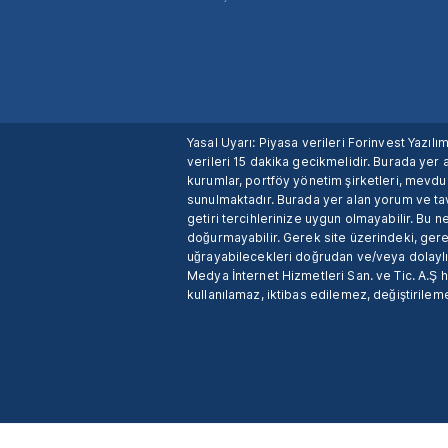
Yasal Uyarı: Piyasa verileri Forinvest Yazıl
verileri 15 dakika gecikmelidir. Burada yer a
kurumlar, portföy yönetim şirketleri, mevd
sunulmaktadır. Burada yer alan yorum ve tav
getiri tercihlerinize uygun olmayabilir. Bu 
doğurmayabilir. Gerek site üzerindeki, gerek
uğrayabilecekleri doğrudan ve/veya dolaylı
Medya İnternet Hizmetleri San. ve Tic. A.Ş 
kullanılamaz, iktibas edilemez, değiştirileme
X