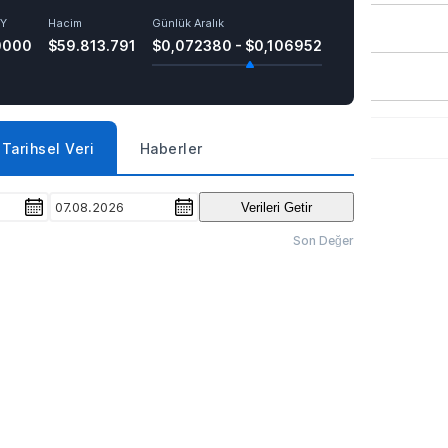
RY
Hacim
Günlük Aralık
0000
$59.813.791
$0,072380 - $0,106952
Tarihsel Veri
Haberler
07.08.2026
Verileri Getir
Son Değer