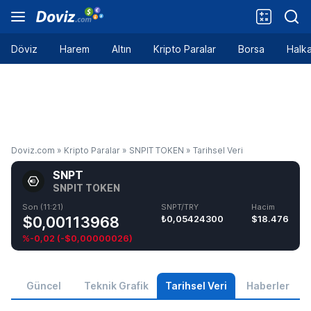
Döviz
Harem
Altın
Kripto Paralar
Borsa
Halka
Doviz.com
»
Kripto Paralar
»
SNPIT TOKEN
»
Tarihsel Veri
SNPT
SNPIT TOKEN
Son (11:21)
SNPT/TRY
Hacim
$0,00113968
₺0,05424300
$18.476
%-0,02
(
-$0,00000026
)
Güncel
Teknik Grafik
Tarihsel Veri
Haberler