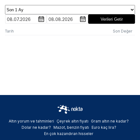
08.07.2026
08.08.2026
Verileri Getir
Tarih
Son Değer
Altın yorum ve tahminleri
Çeyrek altın fiyatı
Gram altın ne kadar?
Dolar ne kadar?
Mazot, benzin fiyatı
Euro kaç lira?
En çok kazandıran hisseler