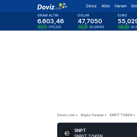
Döviz
Altın
Harem
Em
GRAM ALTIN
DOLAR
EURO
6.603,46
47,7050
55,02
%1,71
(
111,02
)
%0,17
(
0,0810
)
%0,03
(
0,
Doviz.com
»
Kripto Paralar
»
SNPIT TOKEN
»
SNPT
SNPIT TOKEN