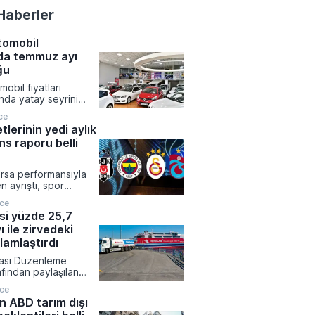
Haberler
otomobil
nda temmuz ayı
ğu
mobil fiyatları
da yatay seyrini
llık bazdaki değer
ce
syon rakamlarının
tlerinin yedi aylık
maya devam etti.
s raporu belli
t Endeksi sonuçlarına
daki aylık yükseliş
e sınırlı düzeyde
rsa performansıyla
.
n ayrıştı, spor
asında yılın ilk yedi
nce
rımcısını tek güldüren
isi yüzde 25,7
ı başardı. Spor
 ile zirvedeki
genel bir düşüş
gilediği ocak-temmuz
lamlaştırdı
iyah-beyazlıların
sası Düzenleme
üzde 17,2 oranında
fından paylaşılan
ydetti.
ında Petrol Ofisi
nce
 yılında da pazar
n ABD tarım dışı
yarak sektördeki