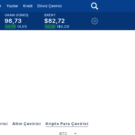
r
Yazılar
Kredi
Döviz Çevirici
GRAM GÜMÜŞ
BRENT
98,73
$82,72
%4,79
(
4,51
)
%0,28
(
$0,23
)
rici
Altın Çevirici
Kripto Para Çevirici
BTC