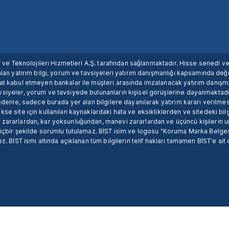
ım ve Teknolojileri Hizmetleri A.Ş. tarafından sağlanmaktadır. Hisse senedi 
lan yatırım bilgi, yorum ve tavsiyeleri yatırım danışmanlığı kapsamında değil
uat kabul etmeyen bankalar ile müşteri arasında imzalanacak yatırım danış
siyeler, yorum ve tavsiyede bulunanların kişisel görüşlerine dayanmaktadır
nedenle, sadece burada yer alan bilgilere dayanılarak yatırım kararı verilme
se site için kullanılan kaynaklardaki hata ve eksikliklerden ve sitedeki bilg
 zararlardan, kar yoksunluğundan, manevi zararlardan ve üçüncü kişilerin
hiçbir şekilde sorumlu tutulamaz. BİST isim ve logosu "Koruma Marka Belges
z. BİST ismi altında açıklanan tüm bilgilerin telif hakları tamamen BİST'e ait