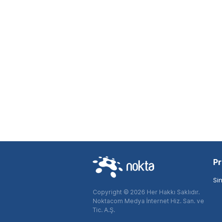
Pr
Si
Copyright © 2026 Her Hakkı Saklıdır.
Noktacom Medya İnternet Hiz. San. ve
Tic. A.Ş.