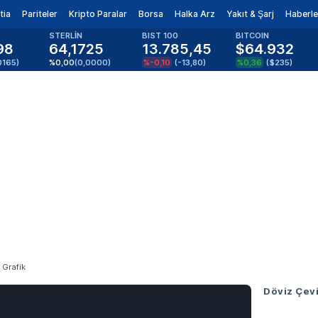
tia
Pariteler
Kripto Paralar
Borsa
Halka Arz
Yakıt & Şarj
Haberle
STERLİN
BIST 100
BITCOIN
98
64,1725
13.785,45
$64.932
0165
)
%0,00
(
0,0000
)
%-0,10
(
-13,80
)
%0,36
(
$235
)
Grafik
Döviz Çevi