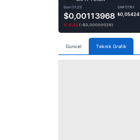
Son (11:21)
SNPT/TRY
$0,00113968
₺0,05424
%-0,02
(
-$0,00000026
)
Güncel
Teknik Grafik