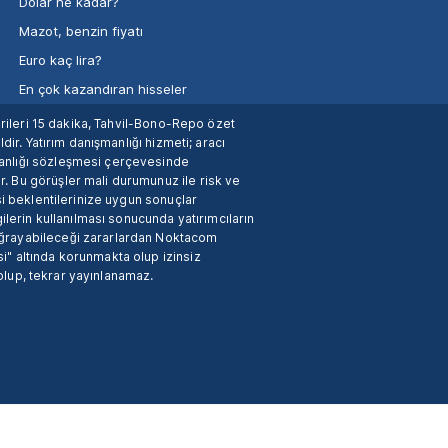
Dolar ne kadar?
Mazot, benzin fiyatı
Euro kaç lira?
En çok kazandıran hisseler
verileri 15 dakika, Tahvil-Bono-Repo özet
dir. Yatırım danışmanlığı hizmeti; aracı
manlığı sözleşmesi çerçevesinde
. Bu görüşler mali durumunuz ile risk ve
si beklentilerinize uygun sonuçlar
ilerin kullanılması sonucunda yatırımcıların
 uğrayabileceği zararlardan Noktacom
i" altında korunmakta olup izinsiz
 olup, tekrar yayınlanamaz.