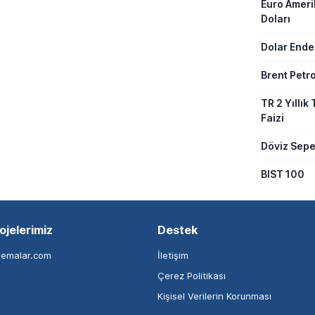
Euro Amer
Doları
Dolar Ende
Brent Petro
TR 2 Yıllık 
Faizi
Döviz Sepe
BIST 100
ojelerimiz
Destek
nemalar.com
İletişim
Çerez Politikası
Kişisel Verilerin Korunması