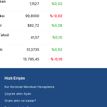
ikan
1,1527
%0,02
ksi
99,8000
%-0,02
l
$82,72
%0,28
Tahvil
41,57
%0,10
ti
51,3735
%0,02
13.785,45
%-0,10
Hızlı Erişim
Kur Korumalı Mevduat Hesaplama
Çeyrek altın fiyatı
Gram altın ne kadar?