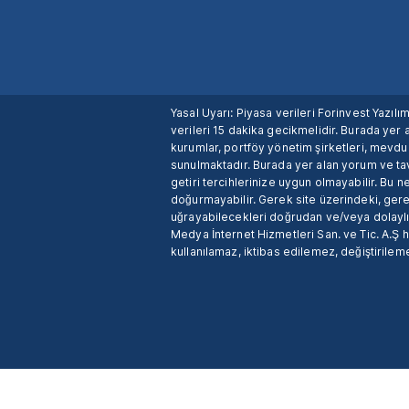
Yasal Uyarı: Piyasa verileri Forinvest Yazıl
verileri 15 dakika gecikmelidir. Burada yer a
kurumlar, portföy yönetim şirketleri, mevd
sunulmaktadır. Burada yer alan yorum ve tav
getiri tercihlerinize uygun olmayabilir. Bu 
doğurmayabilir. Gerek site üzerindeki, gerek
uğrayabilecekleri doğrudan ve/veya dolaylı
Medya İnternet Hizmetleri San. ve Tic. A.Ş 
kullanılamaz, iktibas edilemez, değiştirileme
X