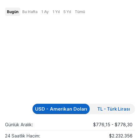
Bugün
Bu Hafta
1 Ay
1 Yıl
5 Yıl
Tümü
USD - Amerikan Doları
TL - Türk Lirası
Günlük Aralık:
$776,15 - $778,30
24 Saatlik Hacim:
$2.232.356