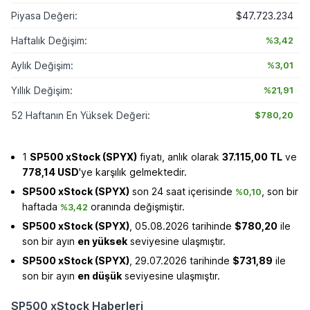
Piyasa Değeri:
$47.723.234
Haftalık Değişim:
%3,42
Aylık Değişim:
%3,01
Yıllık Değişim:
%21,91
52 Haftanın En Yüksek Değeri:
$780,20
1
SP500 xStock (SPYX)
fiyatı, anlık olarak
37.115,00 TL
ve
778,14 USD
'ye karşılık gelmektedir.
SP500 xStock (SPYX)
son 24 saat içerisinde
, son bir
%0,10
haftada
oranında değişmiştir.
%3,42
SP500 xStock (SPYX)
, 05.08.2026 tarihinde
$780,20
ile
son bir ayın
en yüksek
seviyesine ulaşmıştır.
SP500 xStock (SPYX)
, 29.07.2026 tarihinde
$731,89
ile
son bir ayın
en düşük
seviyesine ulaşmıştır.
SP500 xStock Haberleri