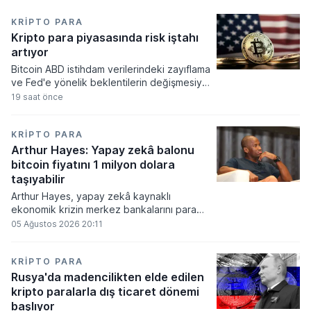
KRIPTO PARA
Kripto para piyasasında risk iştahı
artıyor
Bitcoin ABD istihdam verilerindeki zayıflama
ve Fed'e yönelik beklentilerin değişmesiyle
haftayı yükselişle kapattı. Kripto para
19 saat önce
piyasalarında risk iştahı artarken
yatırımcıların odağı önümüzdeki dönemde
açıklanacak enflasyon rakamlarına ve
KRIPTO PARA
küresel gelişmelere çevrildi.
Arthur Hayes: Yapay zekâ balonu
bitcoin fiyatını 1 milyon dolara
taşıyabilir
Arthur Hayes, yapay zekâ kaynaklı
ekonomik krizin merkez bankalarını para
basmaya zorlayacağını ve bu durumun
05 Ağustos 2026 20:11
bitcoin fiyatını 1 milyon dolara
taşıyabileceğini öngörürken beyaz yakalı iş
kayıplarının tetikleyeceği kredi krizinin
KRIPTO PARA
küresel likidite artışına yol açacağını belirtti
Rusya'da madencilikten elde edilen
ve bitcoinin bu süreçte en hızlı tepki veren
kripto paralarla dış ticaret dönemi
varlık olacağı vurguladı.
başlıyor