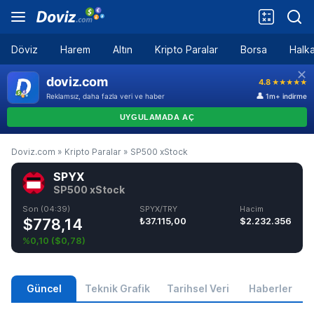
Döviz
Harem
Altın
Kripto Paralar
Borsa
Halka
Doviz.com
»
Kripto Paralar
»
SP500 xStock
SPYX
SP500 xStock
Son (04:39)
SPYX/TRY
Hacim
$778,14
₺37.115,00
$2.232.356
%0,10
(
$0,78
)
Güncel
Teknik Grafik
Tarihsel Veri
Haberler