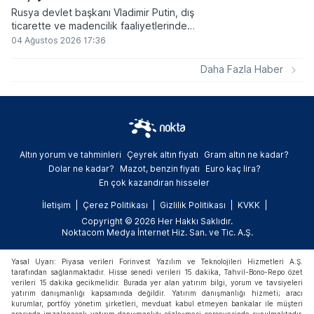
Rusya devlet başkanı Vladimir Putin, dış
ticarette ve madencilik faaliyetlerinde
kripto varlıkların kullanımına onay veren
04 Ağustos 2026 17:36
yeni yasayı imzaladı. Onaylanan bu
düzenleme çerçevesinde madencilikten
Daha Fazla Haber
elde edilen dijital paraların belirli şartlar
altında dolaşımına ve menkul kıymet
alımlarında kullanılmasına olanak sağlanıyor.
Altın yorum ve tahminleri
Çeyrek altın fiyatı
Gram altın ne kadar?
Dolar ne kadar?
Mazot, benzin fiyatı
Euro kaç lira?
En çok kazandıran hisseler
İletişim
Çerez Politikası
Gizlilik Politikası
KVKK
Copyright © 2026 Her Hakkı Saklıdır.
Noktacom Medya İnternet Hiz. San. ve Tic. A.Ş.
Yasal Uyarı: Piyasa verileri Forinvest Yazılım ve Teknolojileri Hizmetleri A.Ş.
tarafından sağlanmaktadır. Hisse senedi verileri 15 dakika, Tahvil-Bono-Repo özet
verileri 15 dakika gecikmelidir. Burada yer alan yatırım bilgi, yorum ve tavsiyeleri
yatırım danışmanlığı kapsamında değildir. Yatırım danışmanlığı hizmeti; aracı
kurumlar, portföy yönetim şirketleri, mevduat kabul etmeyen bankalar ile müşteri