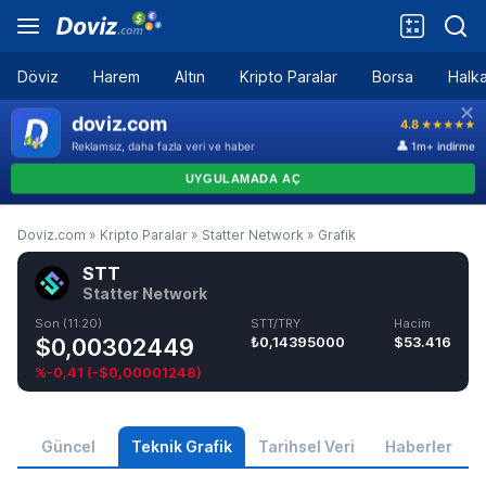
Döviz
Harem
Altın
Kripto Paralar
Borsa
Halka
Doviz.com
»
Kripto Paralar
»
Statter Network
»
Grafik
STT
Statter Network
Son (11:20)
STT/TRY
Hacim
$0,00302449
₺0,14395000
$53.416
%-0,41
(
-$0,00001248
)
Güncel
Teknik Grafik
Tarihsel Veri
Haberler