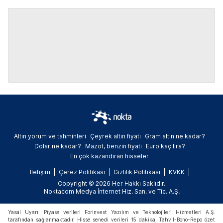
Altın yorum ve tahminleri
Çeyrek altın fiyatı
Gram altın ne kadar?
Dolar ne kadar?
Mazot, benzin fiyatı
Euro kaç lira?
En çok kazandıran hisseler
İletişim
Çerez Politikası
Gizlilik Politikası
KVKK
Copyright © 2026 Her Hakkı Saklıdır.
Noktacom Medya İnternet Hiz. San. ve Tic. A.Ş.
Yasal Uyarı: Piyasa verileri Forinvest Yazılım ve Teknolojileri Hizmetleri A.Ş.
tarafından sağlanmaktadır. Hisse senedi verileri 15 dakika, Tahvil-Bono-Repo özet