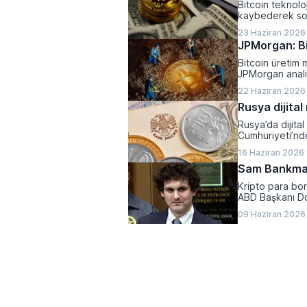
Bitcoin teknoloj
kaybederek son
23 Haziran 2026
JPMorgan: Bi
Bitcoin üretim m
JPMorgan analis
ciddi bir baskı a
22 Haziran 2026
Rusya dijital
Rusya’da dijita
Cumhuriyeti’nde 
16 Haziran 2026
Sam Bankman
Kripto para bo
ABD Başkanı Do
09 Haziran 2026