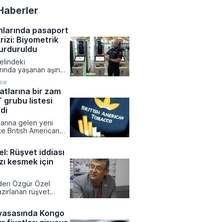
Haberler
nlarında pasaport
rizi: Biyometrik
durduruldu
elindeki
rında yaşanan aşırı
edeniyle yeni
nce
kayıt sisteminin
atlarına bir zam
na ara verildi.
 grubu listesi
lcu akışını
k amacıyla bu kararı
di
r güvenliğinin
larına gelen yeni
lumsuz
ikte British American
ğini vurguladı.
bu ürünlerinde liste
ncellendi. Tekel
l: Rüşvet iddiası
rdımlaşma Derneği
zı kesmek için
l Dündar tarafından
ilgilere göre zamlı
ustos tarihinden
ideri Özgür Özel
 satış noktalarında
zırlanan rüşvet
a başlanacak.
ekesine ve partinin
otansiyeline dair
yasasında Kongo
klamalarda bulundu.