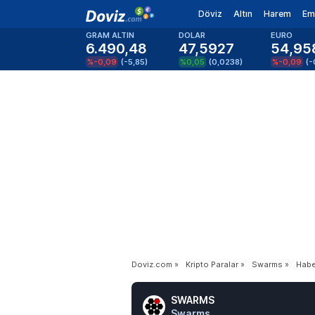
Döviz
Altın
Harem
Em
GRAM ALTIN
DOLAR
EURO
6.490,48
47,5927
54,95
%-0,09
(
-5,85
)
%0,05
(
0,0238
)
%-0,09
(
-
Doviz.com
»
Kripto Paralar
»
Swarms
»
Habe
SWARMS
Swarms