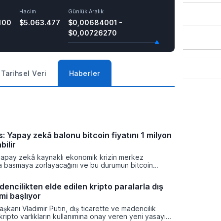
Hacim
Günlük Aralık
100
$5.063.477
$0,00684001 -
$0,00726270
Tarihsel Veri
Haberler
: Yapay zekâ balonu bitcoin fiyatını 1 milyon
bilir
yapay zekâ kaynaklı ekonomik krizin merkez
ra basmaya zorlayacağını ve bu durumun bitcoin
on dolara taşıyabileceğini öngörürken beyaz yakalı iş
ikleyeceği kredi krizinin küresel likidite artışına yol
encilikten elde edilen kripto paralarla dış
ti ve bitcoinin bu süreçte en hızlı tepki veren varlık
mi başlıyor
dı.
şkanı Vladimir Putin, dış ticarette ve madencilik
 kripto varlıkların kullanımına onay veren yeni yasayı