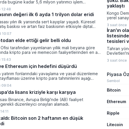
şoku: Bakı
Gazeteci Mu
rda bugüne kadar 5,6 milyon yatırımcı işlem
konuşan Öz
yaklaştı
 kripto bakiyesi bulunan yatırımcı sayısı 3,2 milyon
 12:48
taleplerini 
i.
Kongo Demo
sının değeri ilk 6 ayda 1 trilyon dolar eridi
nitelendirir
yerel sanay
kampanyasıy
sası yılın ilk yarısında sert kayıplar yaşadı. Küresel
amacıyla ma
rakamları pa
3 saat önce
tış baskısı ve artan faiz baskısının etkisiyle dijital
kısıtlama ge
İran'ın ol
lam değeri 919 milyar 860 milyon dolarlık erime
konsantresi
 10:07
listesinde
yeni düzenl
todan elde ettiği gelir belli oldu
durumlarda 
tesisleri 
muafiyet ta
Ofisi tarafından yayımlanan yıllık mali beyana göre
Tahran yöne
veriyor.
lında kripto para ve memecoin faaliyetlerinden en az
Devletleri'ni
gelir elde etti.
sürdürmesi
 15:43
3 saat önce
ülkelerindek
n ve Ethereum için hedefini düşürdü
su tesisleri
dair ciddi b
a yatırım fonlarındaki yavaşlama ve yasal düzenleme
Piyasa Öz
Bölge ülkel
zayıflaması üzerine kripto para tahminlerini aşağı
İran, ABD B
Sembol
ti.
Trump'ın yen
 09:04
Bitcoin
vazgeçirilm
a’da lisans kriziyle karşı karşıya
gerilimin m
sonlandırılm
sası Binance, Avrupa Birliği'nde (AB) faaliyet
Ethereum
etti.
gerekli düzenleyici onayları alamadı.
14:11
Ripple
zaldı: Bitcoin son 2 haftanın en düşük
di
Litecoin