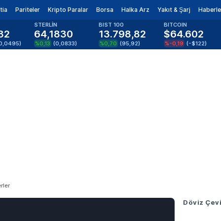
tia
Pariteler
Kripto Paralar
Borsa
Halka Arz
Yakıt & Şarj
Haberle
STERLİN
BIST 100
BITCOIN
82
64,1830
13.798,82
$64.602
0,0495
)
%0,13
(
0,0833
)
%0,70
(
95,92
)
%-0,19
(
-$122
)
rler
Döviz Çevi