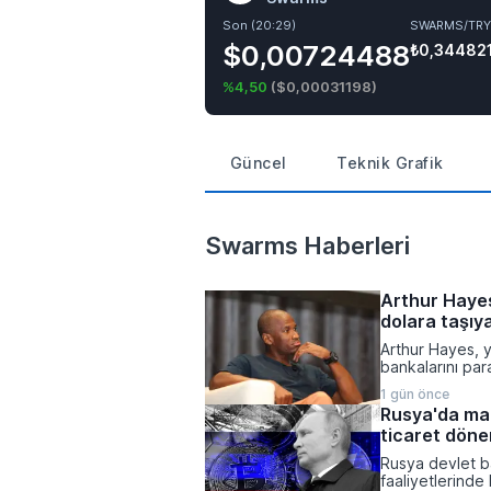
Son (20:29)
SWARMS/TRY
$0,00724488
₺0,34482
%4,50
(
$0,00031198
)
Güncel
Teknik Grafik
Swarms Haberleri
Arthur Hayes
dolara taşıya
Arthur Hayes, 
bankalarını pa
fiyatını 1 mily
1 gün önce
kayıplarının tet
Rusya'da mad
açacağını belirt
ticaret döne
olacağı vurgula
Rusya devlet ba
faaliyetlerinde