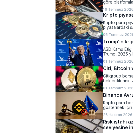
göre platformla
yaparken, halen
16 Temmuz 2026
olarak belirlend
Kripto piyasa
Kripto para piya
piyasalardaki sa
varlıkların top
06 Temmuz 2026
kaydetti.
Trump'ın krip
ABD Kamu Etiği 
Trump, 2025 yı
1,2 milyar dolar 
01 Temmuz 2026
Citi, Bitcoi
Citigroup bors
beklentilerinin 
yönlü revize et
01 Temmuz 2026
Binance Avrup
Kripto para bor
göstermek için 
26 Haziran 2026 
Risk iştahı a
seviyesine in