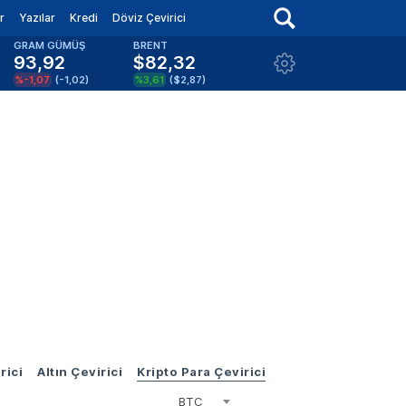
r
Yazılar
Kredi
Döviz Çevirici
GRAM GÜMÜŞ
BRENT
93,92
$82,32
%-1,07
(
-1,02
)
%3,61
(
$2,87
)
rici
Altın Çevirici
Kripto Para Çevirici
BTC