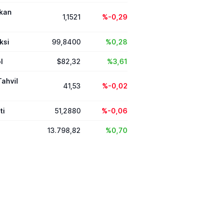
ikan
1,1521
%-0,29
ksi
99,8400
%0,28
l
$82,32
%3,61
Tahvil
41,53
%-0,02
ti
51,2880
%-0,06
13.798,82
%0,70