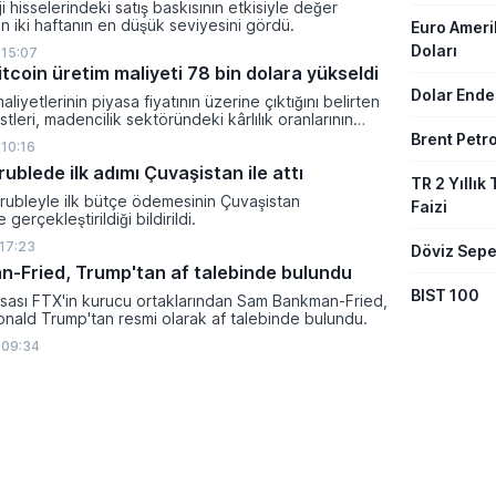
i hisselerindeki satış baskısının etkisiyle değer
 iki haftanın en düşük seviyesini gördü.
Euro Amer
Doları
 15:07
tcoin üretim maliyeti 78 bin dolara yükseldi
Dolar Ende
aliyetlerinin piyasa fiyatının üzerine çıktığını belirten
tleri, madencilik sektöründeki kârlılık oranlarının
ltına girdiğini söyledi.
Brent Petro
 10:16
 rublede ilk adımı Çuvaşistan ile attı
TR 2 Yıllık 
l rubleyle ilk bütçe ödemesinin Çuvaşistan
Faizi
gerçekleştirildiği bildirildi.
 17:23
Döviz Sepe
-Fried, Trump'tan af talebinde bulundu
BIST 100
rsası FTX'in kurucu ortaklarından Sam Bankman-Fried,
nald Trump'tan resmi olarak af talebinde bulundu.
 09:34