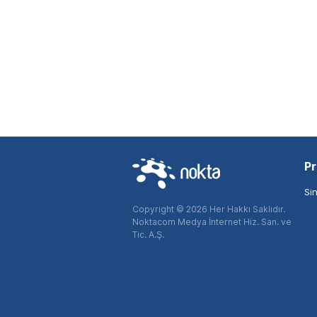
Pr
Si
Copyright © 2026 Her Hakkı Saklıdır.
Noktacom Medya İnternet Hiz. San. ve
Tic. A.Ş.