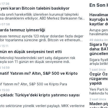
lanan bu düzenleme çerçevesinde madencilikten
 17:36
En Son 
tal paraların belirli şartlar altında dolaşımına ve menkul
yeni kararı Bitcoin talebini baskılıyor
nda kullanılmasına olanak sağlanıyor.
ında sınırlı hareketlilik izlenirken kurumsal talepteki
Havalima
a dinamiklerini etkiliyor. ABD Merkez Bankasının faiz
kuyruğu k
da dar bantta seyreden kripto para birimi, düzenleme
kayıtlar 
6 07:58
i belirsizliklerle baskı altında kalmaya devam ediyor.
klarda temmuz iyimserliği
Avrupa gen
havalimanla
yasası temmuz ayında 123 milyar dolardan fazla değer
yoğunluk n
 bir toparlanma sürecine girdi. Bitcoin ve ethereum
49 dakika ö
biyometrik 
şanan bu yükselişle birlikte toplam piyasa büyüklüğü
Sigara fiy
uygulanması
 15:11
ilyar 780 milyon dolar seviyesine ulaştı.
daha: BAT
Yetkililer yo
nün en düşük seviyesini test etti
hızlandırma
güncellen
alırken sını
ı teknoloji hisselerindeki sert satış dalgasının risk
Sigara fiyat
süreçten o
asıyla son 11 günün en düşük seviyesine indi.
artışla birl
etkilenmedi
Tobacco gru
 14:59
1 saat önce
fiyatları gü
natif Yatırım mı? Altın, S&P 500 ve Kripto
Özgür Öze
Bayileri Ya
rüzgarımı
Başkanı Ero
paylaşılan b
yapıldı
tif Yatırım mı? Altın, S&P 500 ve Kripto Para
tarife 7 Ağ
Yeni Parti l
 15:00
itibaren tüm
hakkında ha
uygulanmay
çıkladı: Türkiye'deki kripto yatırımcı sayısı
iddiası fezl
2 saat önce
güncel oy p
Maden pi
çarpıcı açı
pto sektörüne yönelik verileri paylaştı. MKK verilerine