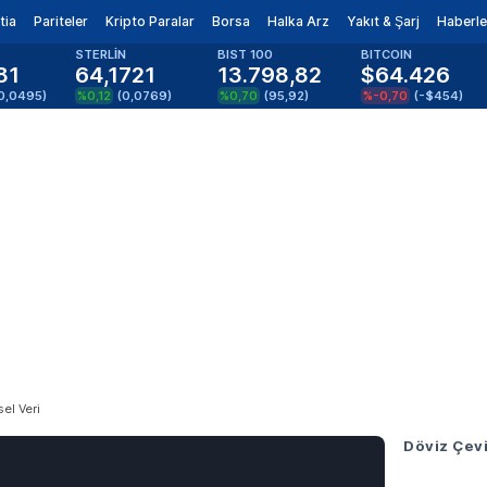
tia
Pariteler
Kripto Paralar
Borsa
Halka Arz
Yakıt & Şarj
Haberle
STERLİN
BIST 100
BITCOIN
81
64,1721
13.798,82
$64.426
0,0495
)
%0,12
(
0,0769
)
%0,70
(
95,92
)
%-0,70
(
-$454
)
sel Veri
Döviz Çevi