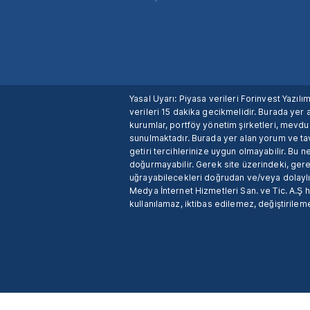
Yasal Uyarı: Piyasa verileri Forinvest Yazıl
verileri 15 dakika gecikmelidir. Burada yer a
kurumlar, portföy yönetim şirketleri, mevd
sunulmaktadır. Burada yer alan yorum ve tav
getiri tercihlerinize uygun olmayabilir. Bu 
doğurmayabilir. Gerek site üzerindeki, gerek
uğrayabilecekleri doğrudan ve/veya dolaylı
Medya İnternet Hizmetleri San. ve Tic. A.Ş 
kullanılamaz, iktibas edilemez, değiştirileme
X