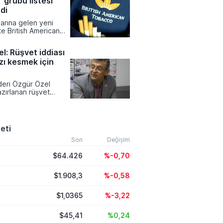
 grubu listesi
lcu akışını
k amacıyla bu kararı
di
r güvenliğinin
larına gelen yeni
lumsuz
ikte British American
ğini vurguladı.
bu ürünlerinde liste
ncellendi. Tekel
l: Rüşvet iddiası
rdımlaşma Derneği
zı kesmek için
l Dündar tarafından
ilgilere göre zamlı
ustos tarihinden
ideri Özgür Özel
 satış noktalarında
zırlanan rüşvet
a başlanacak.
ekesine ve partinin
otansiyeline dair
klamalarda bulundu.
rat Yetkin'e
eti
el, dokunulmazlık
siyasi bir hamle olarak
Son
Değişim
ken partisinin bağış
$64.426
%-0,70
la topladığı
ylaştı.
$1.908,3
%-0,58
$1,0365
%-3,22
$45,41
%0,24