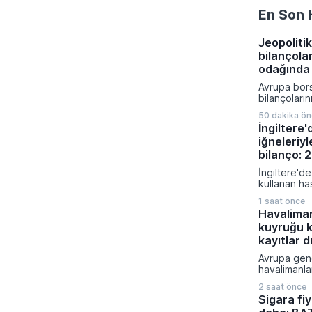
En Son 
Jeopolitik
bilançola
odağında
Avrupa bors
bilançoları
karışık bir 
50 dakika ö
bölge gene
İngiltere
veriler ve je
iğneleriyl
fiyatlamalar
Almanya'da 
bilanço: 
siparişleri 
İngiltere'de
artış göste
kullanan ha
bölgesinde
bildirilen ş
verileri tü
1 saat önce
sağlık otori
zayıflığı or
Havalima
geçirdi. M
kuyruğu k
gibi popüler
ilişkilendiri
kayıtlar 
bildirimlerin
Avrupa gen
uzmanlar ci
havalimanla
konusunda k
yoğunluk n
uyarılarını sı
2 saat önce
biyometrik 
Sigara fiy
uygulanması