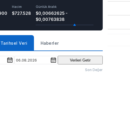
Hacim
Günlük Aralık
900
$727.528
$0,00662625 -
$0,00763838
Tarihsel Veri
Haberler
06.08.2026
Verileri Getir
Son Değer