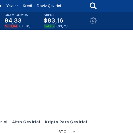
r
Yazılar
Kredi
Döviz Çevirici
GRAM GÜMÜŞ
BRENT
94,33
$83,16
%-0,64
(
-0,61
)
%4,67
(
$3,71
)
rici
Altın Çevirici
Kripto Para Çevirici
BTC