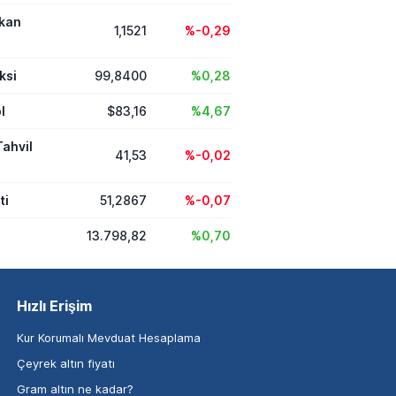
ikan
1,1521
%-0,29
ksi
99,8400
%0,28
l
$83,16
%4,67
Tahvil
41,53
%-0,02
ti
51,2867
%-0,07
13.798,82
%0,70
Hızlı Erişim
Kur Korumalı Mevduat Hesaplama
Çeyrek altın fiyatı
Gram altın ne kadar?