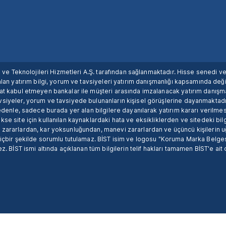
ım ve Teknolojileri Hizmetleri A.Ş. tarafından sağlanmaktadır. Hisse senedi 
lan yatırım bilgi, yorum ve tavsiyeleri yatırım danışmanlığı kapsamında değil
uat kabul etmeyen bankalar ile müşteri arasında imzalanacak yatırım danış
siyeler, yorum ve tavsiyede bulunanların kişisel görüşlerine dayanmaktadır
nedenle, sadece burada yer alan bilgilere dayanılarak yatırım kararı verilme
se site için kullanılan kaynaklardaki hata ve eksikliklerden ve sitedeki bilg
 zararlardan, kar yoksunluğundan, manevi zararlardan ve üçüncü kişilerin
hiçbir şekilde sorumlu tutulamaz. BİST isim ve logosu "Koruma Marka Belges
z. BİST ismi altında açıklanan tüm bilgilerin telif hakları tamamen BİST'e ait