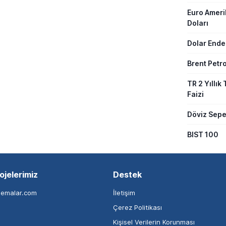
Euro Amer
Doları
Dolar Ende
Brent Petro
TR 2 Yıllık 
Faizi
Döviz Sepe
BIST 100
ojelerimiz
Destek
nemalar.com
İletişim
Çerez Politikası
Kişisel Verilerin Korunması