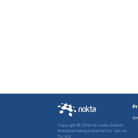
Pr
Si
Copyright © 2026 Her Hakkı Saklıdır.
Noktacom Medya İnternet Hiz. San. ve
Tic. A.Ş.