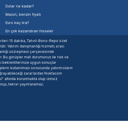
Dolar ne kadar?
Mazot, benzin fiyatı
Euro kaç lira?
En çok kazandıran hisseler
verileri 15 dakika, Tahvil-Bono-Repo özet
dir. Yatırım danışmanlığı hizmeti; aracı
manlığı sözleşmesi çerçevesinde
. Bu görüşler mali durumunuz ile risk ve
si beklentilerinize uygun sonuçlar
ilerin kullanılması sonucunda yatırımcıların
 uğrayabileceği zararlardan Noktacom
i" altında korunmakta olup izinsiz
 olup, tekrar yayınlanamaz.