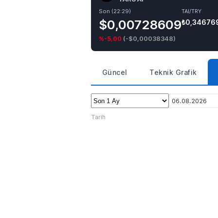
Son (22:29)
TAI/TRY
$0,00728609
₺0,34676
%-5,00
(
-$0,00038348
)
Güncel
Teknik Grafik
06.08.2026
Tarih