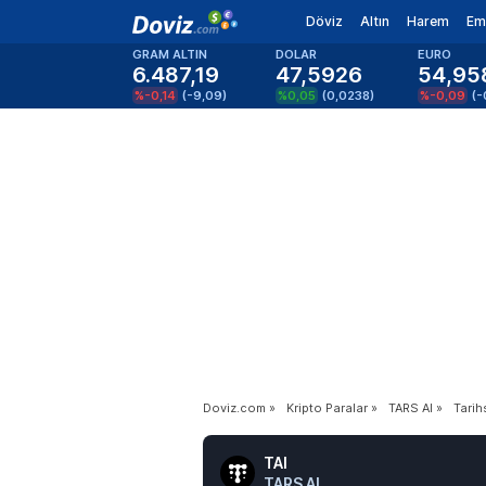
Döviz
Altın
Harem
Em
GRAM ALTIN
DOLAR
EURO
6.487,19
47,5926
54,95
%-0,14
(
-9,09
)
%0,05
(
0,0238
)
%-0,09
(
-
Doviz.com
»
Kripto Paralar
»
TARS AI
»
Tarih
TAI
TARS AI