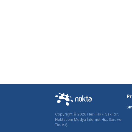
Pr
Si
Copyright © 2026 Her Hakkı Saklıdır.
Noktacom Medya İnternet Hiz. San. ve
Tic. A.Ş.