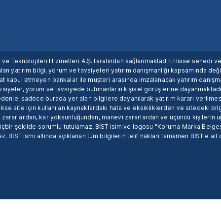
ım ve Teknolojileri Hizmetleri A.Ş. tarafından sağlanmaktadır. Hisse senedi 
lan yatırım bilgi, yorum ve tavsiyeleri yatırım danışmanlığı kapsamında değil
uat kabul etmeyen bankalar ile müşteri arasında imzalanacak yatırım danış
siyeler, yorum ve tavsiyede bulunanların kişisel görüşlerine dayanmaktadır
nedenle, sadece burada yer alan bilgilere dayanılarak yatırım kararı verilme
se site için kullanılan kaynaklardaki hata ve eksikliklerden ve sitedeki bilg
 zararlardan, kar yoksunluğundan, manevi zararlardan ve üçüncü kişilerin
hiçbir şekilde sorumlu tutulamaz. BİST isim ve logosu "Koruma Marka Belges
z. BİST ismi altında açıklanan tüm bilgilerin telif hakları tamamen BİST'e ait