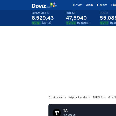
Döviz
Altın
Harem
Em
GRAM ALTIN
DOLAR
EURO
6.529,43
47,5940
55,08
%0,51
(
33,13
)
%0,06
(
0,0285
)
%0,14
(
0,
Doviz.com
»
Kripto Paralar
»
TARS AI
»
Grafi
TAI
TARS AI