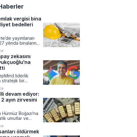
Haberler
emlak vergisi bina
liyet bedelleri
te’de yayımlanan
27 yılında binaların
sine esas değerinin
ce
ında kullanılacak
pay zekasını
t maliyetleri
vukçuoğlu'na
 Meskenlerden
 otellerden okullara,
ti
ticari yapılara kadar
pMind liderlik
na grubu için
stratejik bir
k metrekare
 giderek Türk bilim
ıklandı.
ce
y Kavukçuoğlu'nu
lli devam ediyor:
kan yardımcılığına
 2 ayın zirvesini
abet Üst Yöneticisi
ai tarafından
u görev değişimiyle
arı Hürmüz Boğazı'na
pay zekâ model
atik umutlar ve
süreçleri ve Gemini
oların etkisiyle
 Kavukçuoğlu'nun
ce
 dördüncü güne
devredildi.
sanları öldürmek
edi haftanın zirvesine