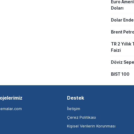
Euro Amer
Doları
Dolar Ende
Brent Petro
TR 2 Yıllık 
Faizi
Döviz Sepe
BIST 100
ojelerimiz
Destek
nemalar.com
İletişim
Çerez Politikası
Kişisel Verilerin Korunması