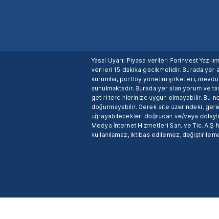
Yasal Uyarı: Piyasa verileri Forinvest Yazıl
verileri 15 dakika gecikmelidir. Burada yer a
kurumlar, portföy yönetim şirketleri, mevd
sunulmaktadır. Burada yer alan yorum ve tav
getiri tercihlerinize uygun olmayabilir. Bu 
doğurmayabilir. Gerek site üzerindeki, gerek
uğrayabilecekleri doğrudan ve/veya dolaylı
Medya İnternet Hizmetleri San. ve Tic. A.Ş 
kullanılamaz, iktibas edilemez, değiştirileme
X