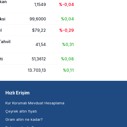
ikan
1,1549
%-0,04
ksi
99,6000
%0,04
l
$79,22
%-0,29
Tahvil
41,54
%0,31
ti
51,3612
%0,08
13.703,13
%0,11
Hızlı Erişim
Kur Korumalı Mevduat Hesaplama
Çeyrek altın fiyatı
Gram altın ne kadar?