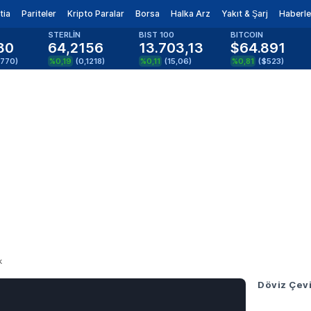
tia
Pariteler
Kripto Paralar
Borsa
Halka Arz
Yakıt & Şarj
Haberle
STERLİN
BIST 100
BITCOIN
80
64,2156
13.703,13
$64.891
0770
)
%0,19
(
0,1218
)
%0,11
(
15,06
)
%0,81
(
$523
)
k
Döviz Çevi