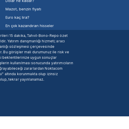
Dolar ne kadar?
Mazot, benzin fiyatı
Euro kaç lira?
En çok kazandıran hisseler
verileri 15 dakika, Tahvil-Bono-Repo özet
dir. Yatırım danışmanlığı hizmeti; aracı
manlığı sözleşmesi çerçevesinde
. Bu görüşler mali durumunuz ile risk ve
si beklentilerinize uygun sonuçlar
ilerin kullanılması sonucunda yatırımcıların
 uğrayabileceği zararlardan Noktacom
i" altında korunmakta olup izinsiz
 olup, tekrar yayınlanamaz.