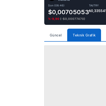
Son (08:46)
TAI/TRY
$0,00705053
₺0,33554
%-9,90
(
-$0,00077470
)
Güncel
Teknik Grafik