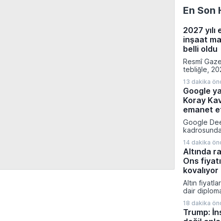
En Son 
2027 yılı 
inşaat ma
belli oldu
Resmî Gaze
tebliğle, 20
emlak vergi
13 dakika ön
hesaplanmas
Google ya
normal inşaa
Koray Ka
belirlendi.
fabrikalara,
emanet et
garajlardan 
Google Dee
23 farklı bi
kadrosunda 
uygulanaca
yapılanmaya
bedelleri aç
14 dakika ön
insanı Kora
Altında ra
kıdemli baş
Ons fiyatı
atadı. Alph
Sundar Pich
kovalıyor
duyurulan b
Altın fiyatl
birlikte ya
dair diplom
geliştirme 
zayıflayan d
uygulaması
18 dakika ön
yükselişini
yönetimine 
Trump: İn
taşıyarak y