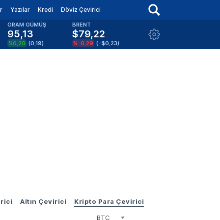
r
Yazılar
Kredi
Döviz Çevirici
GRAM GÜMÜŞ
BRENT
95,13
$79,22
%0,20
(
0,19
)
%-0,29
(
-$0,23
)
rici
Altın Çevirici
Kripto Para Çevirici
BTC