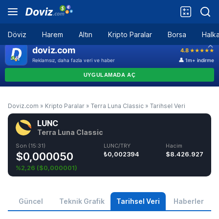
Döviz
Harem
Altın
Kripto Paralar
Borsa
Halka
Doviz.com
»
Kripto Paralar
»
Terra Luna Classic
»
Tarihsel Veri
LUNC
Terra Luna Classic
Son (15:31)
LUNC/TRY
Hacim
$0,000050
₺0,002394
$8.426.927
%2,26
(
$0,000001
)
Güncel
Teknik Grafik
Tarihsel Veri
Haberler