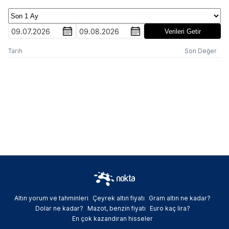
09.07.2026
09.08.2026
Verileri Getir
Tarih
Son Değer
Altın yorum ve tahminleri
Çeyrek altın fiyatı
Gram altın ne kadar?
Dolar ne kadar?
Mazot, benzin fiyatı
Euro kaç lira?
En çok kazandıran hisseler