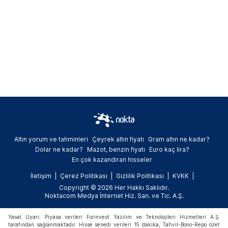
Altın yorum ve tahminleri
Çeyrek altın fiyatı
Gram altın ne kadar?
Dolar ne kadar?
Mazot, benzin fiyatı
Euro kaç lira?
En çok kazandıran hisseler
İletişim
Çerez Politikası
Gizlilik Politikası
KVKK
Copyright © 2026 Her Hakkı Saklıdır.
Noktacom Medya İnternet Hiz. San. ve Tic. A.Ş.
Yasal Uyarı: Piyasa verileri Forinvest Yazılım ve Teknolojileri Hizmetleri A.Ş.
tarafından sağlanmaktadır. Hisse senedi verileri 15 dakika, Tahvil-Bono-Repo özet