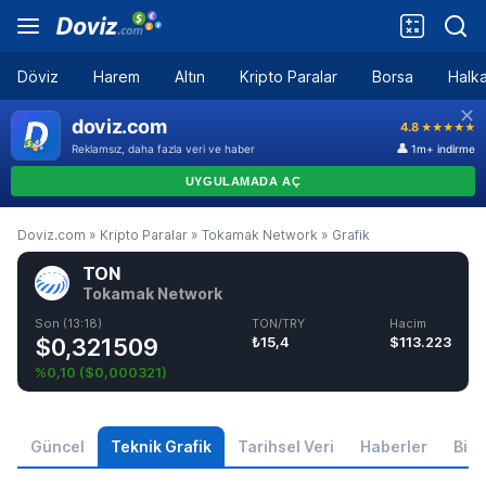
Döviz
Harem
Altın
Kripto Paralar
Borsa
Halka
Doviz.com
»
Kripto Paralar
»
Tokamak Network
»
Grafik
TON
Tokamak Network
Son (13:18)
TON/TRY
Hacim
$0,321509
₺15,4
$113.223
%0,10
(
$0,000321
)
Güncel
Teknik Grafik
Tarihsel Veri
Haberler
Bilgi