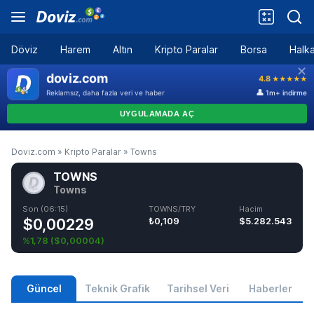
Döviz
Harem
Altın
Kripto Paralar
Borsa
Halka
Doviz.com
»
Kripto Paralar
»
Towns
TOWNS
Towns
Son (06:15)
TOWNS/TRY
Hacim
$0,00229
₺0,109
$5.282.543
%1,78
(
$0,00004
)
Güncel
Teknik Grafik
Tarihsel Veri
Haberler