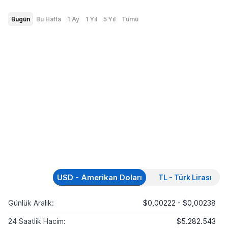
Bugün
Bu Hafta
1 Ay
1 Yıl
5 Yıl
Tümü
USD - Amerikan Doları
TL - Türk Lirası
Günlük Aralık:
$0,00222 - $0,00238
24 Saatlik Hacim:
$5.282.543