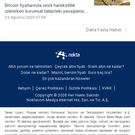
Bitcoin fiyatlarında sınırlı hareketlilik
izlenirken kurumsal talepteki yavaşlama
piyasa dinamiklerini etkiliyor. ABD Merkez
03 Ağustos 2026 07:58
Bankasının faiz kararı sonrasında dar bantta
seyreden kripto para birimi, düzenleme
Daha Fazla Haber
çalışmalarındaki belirsizliklerle baskı altında
kalmaya devam ediyor.
Altın yorum ve tahminleri
Çeyrek altın fiyatı
Gram altın ne kadar?
Dolar ne kadar?
Mazot, benzin fiyatı
Euro kaç lira?
En çok kazandıran hisseler
İletişim
Çerez Politikası
Gizlilik Politikası
KVKK
Copyright © 2026 Her Hakkı Saklıdır.
Noktacom Medya İnternet Hiz. San. ve Tic. A.Ş.
Yasal Uyarı: Piyasa verileri Forinvest Yazılım ve Teknolojileri Hizmetleri A.Ş.
tarafından sağlanmaktadır. Hisse senedi verileri 15 dakika, Tahvil-Bono-Repo özet
verileri 15 dakika gecikmelidir. Burada yer alan yatırım bilgi, yorum ve tavsiyeleri
yatırım danışmanlığı kapsamında değildir. Yatırım danışmanlığı hizmeti; aracı
kurumlar, portföy yönetim şirketleri, mevduat kabul etmeyen bankalar ile müşteri