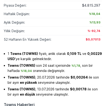
Piyasa Değeri:
$4.815.297
Haftalık Değişim:
%18,04
Aylık Değişim:
%13,93
Yıllık Değişim:
%-92,74
52 Haftanın En Yüksek Değeri:
$0,07013
1
Towns (TOWNS)
fiyatı, anlık olarak
0,109 TL
ve
0,00229
USD
'ye karşılık gelmektedir.
Towns (TOWNS)
son 24 saat içerisinde
, son bir
%1,78
haftada
oranında değişmiştir.
%18,04
Towns (TOWNS)
, 20.07.2026 tarihinde
$0,00264
ile son
bir ayın
en yüksek
seviyesine ulaşmıştır.
Towns (TOWNS)
, 13.07.2026 tarihinde
$0,00178
ile son
bir ayın
en düşük
seviyesine ulaşmıştır.
Towns Haberleri