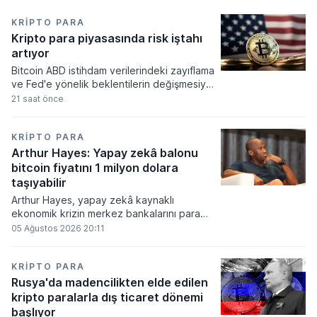
KRIPTO PARA
Kripto para piyasasında risk iştahı
artıyor
Bitcoin ABD istihdam verilerindeki zayıflama
ve Fed'e yönelik beklentilerin değişmesiyle
haftayı yükselişle kapattı. Kripto para
21 saat önce
piyasalarında risk iştahı artarken
yatırımcıların odağı önümüzdeki dönemde
açıklanacak enflasyon rakamlarına ve
KRIPTO PARA
küresel gelişmelere çevrildi.
Arthur Hayes: Yapay zekâ balonu
bitcoin fiyatını 1 milyon dolara
taşıyabilir
Arthur Hayes, yapay zekâ kaynaklı
ekonomik krizin merkez bankalarını para
basmaya zorlayacağını ve bu durumun
05 Ağustos 2026 20:11
bitcoin fiyatını 1 milyon dolara
taşıyabileceğini öngörürken beyaz yakalı iş
kayıplarının tetikleyeceği kredi krizinin
KRIPTO PARA
küresel likidite artışına yol açacağını belirtti
Rusya'da madencilikten elde edilen
ve bitcoinin bu süreçte en hızlı tepki veren
kripto paralarla dış ticaret dönemi
varlık olacağı vurguladı.
başlıyor