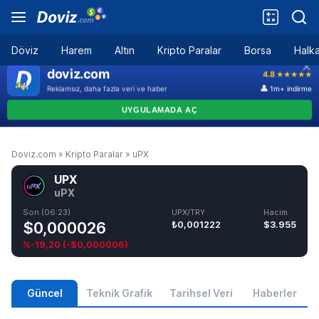
Döviz
Harem
Altın
Kripto Paralar
Borsa
Halka
Doviz.com
»
Kripto Paralar
»
uPX
UPX
uPX
Son (06:23)
UPX/TRY
Hacim
$0,000026
₺0,001222
$3.955
%-19,20
(
-$0,000006
)
Güncel
Teknik Grafik
Tarihsel Veri
Haberler