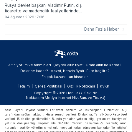
Rusya devlet başkanı Vladimir Putin, dış
ticarette ve madencilik faaliyetlerinde
kripto varlıkların kullanımına onay veren
04 Ağustos 2026 17:36
yeni yasayı imzaladı. Onaylanan bu
düzenleme çerçevesinde madencilikten
Daha Fazla Haber
elde edilen dijital paraların belirli şartlar
altında dolaşımına ve menkul kıymet
alımlarında kullanılmasına olanak sağlanıyor.
Altın yorum ve tahminleri
Çeyrek altın fiyatı
Gram altın ne kadar?
Dolar ne kadar?
Mazot, benzin fiyatı
Euro kaç lira?
En çok kazandıran hisseler
İletişim
Çerez Politikası
Gizlilik Politikası
KVKK
Copyright © 2026 Her Hakkı Saklıdır.
Noktacom Medya İnternet Hiz. San. ve Tic. A.Ş.
Yasal Uyarı: Piyasa verileri Forinvest Yazılım ve Teknolojileri Hizmetleri A.Ş.
tarafından sağlanmaktadır. Hisse senedi verileri 15 dakika, Tahvil-Bono-Repo özet
verileri 15 dakika gecikmelidir. Burada yer alan yatırım bilgi, yorum ve tavsiyeleri
yatırım danışmanlığı kapsamında değildir. Yatırım danışmanlığı hizmeti; aracı
kurumlar, portföy yönetim şirketleri, mevduat kabul etmeyen bankalar ile müşteri