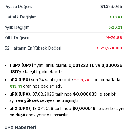
Piyasa Değeri:
$1.329.045
Haftalık Değişim:
%13,41
Aylık Değişim:
%26,21
Yıllık Değişim:
%-76,88
52 Haftanın En Yüksek Değeri:
$527,220000
1
uPX (UPX)
fiyatı, anlık olarak
0,001222 TL
ve
0,000026
USD
'ye karşılık gelmektedir.
uPX (UPX)
son 24 saat içerisinde
, son bir haftada
%-19,20
oranında değişmiştir.
%13,41
uPX (UPX)
, 07.08.2026 tarihinde
$0,000033
ile son bir
ayın
en yüksek
seviyesine ulaşmıştır.
uPX (UPX)
, 13.07.2026 tarihinde
$0,000019
ile son bir ayın
en düşük
seviyesine ulaşmıştır.
uPX Haberleri