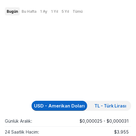
Bugün
Bu Hafta
1 Ay
1 Yıl
5 Yıl
Tümü
USD - Amerikan Doları
TL - Türk Lirası
Günlük Aralık:
$0,000025 - $0,000031
24 Saatlik Hacim:
$3.955