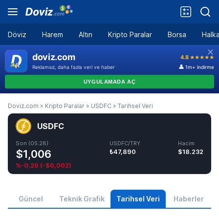
Döviz
Harem
Altın
Kripto Paralar
Borsa
Halka
Doviz.com
»
Kripto Paralar
»
USDFC
»
Tarihsel Veri
USDFC
Son (05:28)
USDFC/TRY
Hacim
$1,006
₺47,890
$18.232
%-0,20
(
-$0,002
)
Güncel
Teknik Grafik
Tarihsel Veri
Haberler