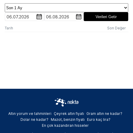
06.07.2026
06.08.2026
Verileri Getir
Tarih
Son Değer
Altın yorum ve tahminleri
Çeyrek altın fiyatı
Gram altın ne kadar?
Dolar ne kadar?
Mazot, benzin fiyatı
Euro kaç lira?
En çok kazandıran hisseler