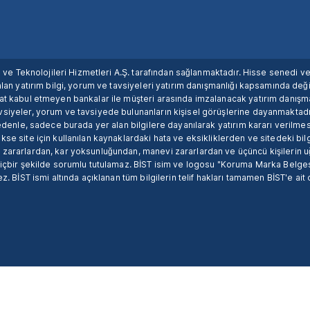
ım ve Teknolojileri Hizmetleri A.Ş. tarafından sağlanmaktadır. Hisse senedi 
lan yatırım bilgi, yorum ve tavsiyeleri yatırım danışmanlığı kapsamında değil
uat kabul etmeyen bankalar ile müşteri arasında imzalanacak yatırım danış
siyeler, yorum ve tavsiyede bulunanların kişisel görüşlerine dayanmaktadır
nedenle, sadece burada yer alan bilgilere dayanılarak yatırım kararı verilme
se site için kullanılan kaynaklardaki hata ve eksikliklerden ve sitedeki bilg
 zararlardan, kar yoksunluğundan, manevi zararlardan ve üçüncü kişilerin
hiçbir şekilde sorumlu tutulamaz. BİST isim ve logosu "Koruma Marka Belges
z. BİST ismi altında açıklanan tüm bilgilerin telif hakları tamamen BİST'e ait