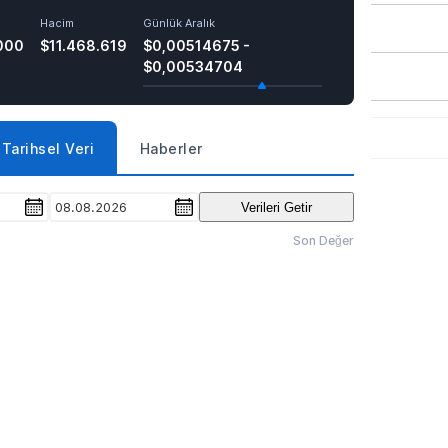
Hacim
Günlük Aralık
000
$11.468.619
$0,00514675 -
$0,00534704
Tarihsel Veri
Haberler
08.08.2026
Verileri Getir
Son Değer