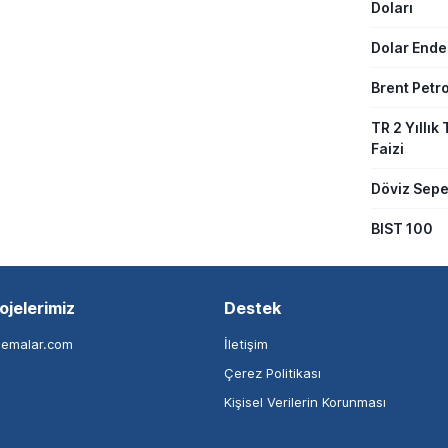
Doları
Dolar Ende
Brent Petro
TR 2 Yıllık 
Faizi
Döviz Sepe
BIST 100
ojelerimiz
Destek
nemalar.com
İletişim
Çerez Politikası
Kişisel Verilerin Korunması