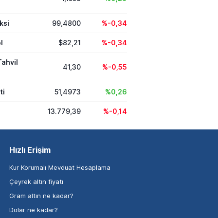
ksi
99,4800
%-0,34
l
$82,21
%-0,34
Tahvil
41,30
%-0,55
ti
51,4973
%0,26
13.779,39
%-0,14
Hızlı Erişim
Kur Korumalı Mevduat Hesaplama
Çeyrek altın fiyatı
Gram altın ne kadar?
Dolar ne kadar?