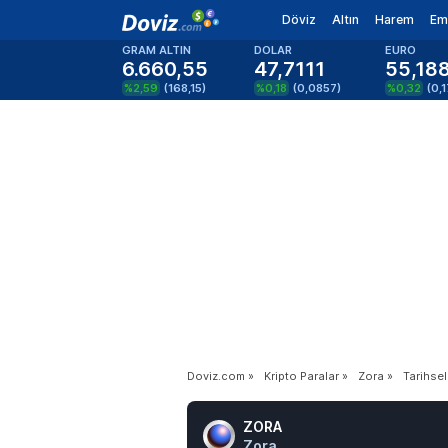
Döviz
Altın
Harem
Em
GRAM ALTIN
DOLAR
EURO
6.660,55
47,7111
55,18
%2,59
(
168,15
)
%0,18
(
0,0857
)
%0,32
(
0,
Doviz.com
»
Kripto Paralar
»
Zora
»
Tarihsel
ZORA
Zora