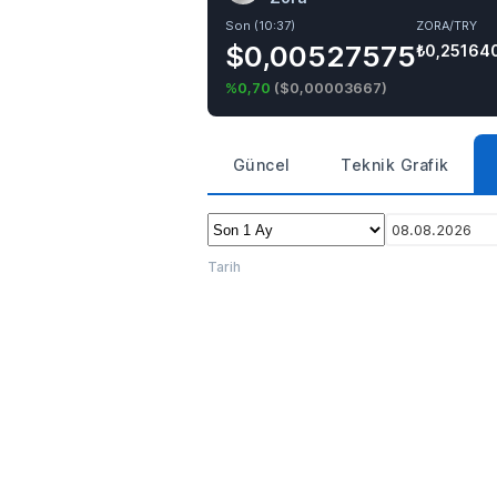
Son (10:37)
ZORA/TRY
$0,00527575
₺0,25164
%0,70
(
$0,00003667
)
Güncel
Teknik Grafik
08.08.2026
Tarih