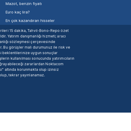
Mazot, benzin fiyatı
Euro kaç lira?
En çok kazandıran hisseler
verileri 15 dakika, Tahvil-Bono-Repo özet
dir. Yatırım danışmanlığı hizmeti; aracı
manlığı sözleşmesi çerçevesinde
. Bu görüşler mali durumunuz ile risk ve
si beklentilerinize uygun sonuçlar
ilerin kullanılması sonucunda yatırımcıların
 uğrayabileceği zararlardan Noktacom
i" altında korunmakta olup izinsiz
 olup, tekrar yayınlanamaz.