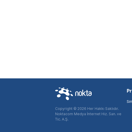
Pr
Si
Copyright © 2026 Her Hakkı Saklıdır.
Noktacom Medya İnternet Hiz. San. ve
Tic. A.Ş.