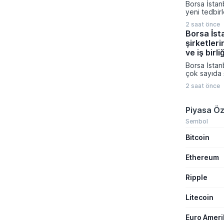
Borsa İstan
çalıştığını 
yeni tedbir
Müslüman ül
duyurdu. K
saldırı amaç
2 saat önce
Platformu ü
gerektiğini 
Borsa İst
açıklamada I
şirketleri
Enerji ve H
paylarına yö
ve iş birli
Ağustos ta
Borsa İstan
girecek.
çok sayıda ş
teknoloji, u
2 saat önce
farklı sektö
gerçekleştir
birliklerini
Piyasa Öz
sonuçlarını
Şirketlerin
Sembol
Platformu 
Bitcoin
veriler aras
ihale kazanı
distribütörl
Ethereum
üretim kapas
yatırımları ö
Ripple
Litecoin
Euro Amer