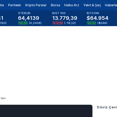
tia
Pariteler
Kripto Paralar
Borsa
Halka Arz
Yakıt & Şarj
Haberle
STERLİN
BIST 100
BITCOIN
81
64,4139
13.779,39
$64.954
1760
)
%0,38
(
0,2438
)
%-0,14
(
-19,32
)
%0,91
(
$586
)
 Veri
Döviz Çevi