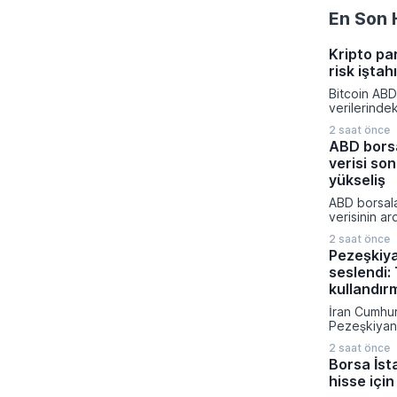
En Son 
Kripto pa
risk iştah
Bitcoin ABD
verilerinde
yönelik bekl
2 saat önce
değişmesiyl
ABD borsa
kapattı. Kri
verisi son
piyasalarınd
yatırımcıla
yükseliş
dönemde aç
ABD borsala
rakamlarına
verisinin ar
gelişmelere 
yükselirken 
2 saat önce
artırım olas
Pezeşkiy
fiyatladı. T
seslendi: 
güçlü perf
yukarı taşı
kullandır
son yılların
İran Cumhu
elde edildi.
Pezeşkiyan d
savaş strate
2 saat önce
diplomatik
Borsa İst
vurgu yapar
hisse için
mesajı verdi
hükümetin 