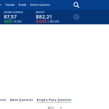
r
Yazılar
Kredi
Döviz Çevirici
GRAM GÜMÜŞ
BRENT
97,57
$82,21
%3,57
(
3,36
)
%-0,34
(
-$0,28
)
rici
Altın Çevirici
Kripto Para Çevirici
BTC