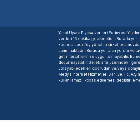
Yasal Uyarı: Piyasa verileri Forinvest Yazıl
verileri 15 dakika gecikmelidir. Burada yer a
kurumlar, portföy yönetim şirketleri, mevd
sunulmaktadır. Burada yer alan yorum ve tav
getiri tercihlerinize uygun olmayabilir. Bu 
doğurmayabilir. Gerek site üzerindeki, gerek
uğrayabilecekleri doğrudan ve/veya dolaylı
Medya İnternet Hizmetleri San. ve Tic. A.Ş 
kullanılamaz, iktibas edilemez, değiştirileme
X