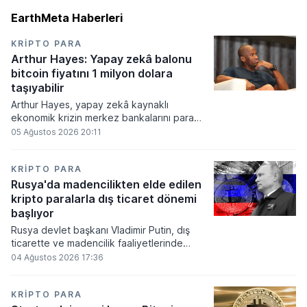
EarthMeta Haberleri
KRIPTO PARA
Arthur Hayes: Yapay zekâ balonu
bitcoin fiyatını 1 milyon dolara
taşıyabilir
Arthur Hayes, yapay zekâ kaynaklı
ekonomik krizin merkez bankalarını para
basmaya zorlayacağını ve bu durumun
05 Ağustos 2026 20:11
bitcoin fiyatını 1 milyon dolara
taşıyabileceğini öngörürken beyaz yakalı iş
kayıplarının tetikleyeceği kredi krizinin
KRIPTO PARA
küresel likidite artışına yol açacağını belirtti
Rusya'da madencilikten elde edilen
ve bitcoinin bu süreçte en hızlı tepki veren
kripto paralarla dış ticaret dönemi
varlık olacağı vurguladı.
başlıyor
Rusya devlet başkanı Vladimir Putin, dış
ticarette ve madencilik faaliyetlerinde
kripto varlıkların kullanımına onay veren
04 Ağustos 2026 17:36
yeni yasayı imzaladı. Onaylanan bu
düzenleme çerçevesinde madencilikten
elde edilen dijital paraların belirli şartlar
KRIPTO PARA