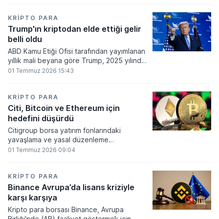
860 milyon dolarlık erime kaydetti.
KRIPTO PARA
Trump'ın kriptodan elde ettiği gelir
belli oldu
ABD Kamu Etiği Ofisi tarafından yayımlanan
yıllık mali beyana göre Trump, 2025 yılında
kripto para ve memecoin faaliyetlerinden
01 Temmuz 2026 15:43
en az 1,2 milyar dolar gelir elde etti.
KRIPTO PARA
Citi, Bitcoin ve Ethereum için
hedefini düşürdü
Citigroup borsa yatırım fonlarındaki
yavaşlama ve yasal düzenleme
beklentilerinin zayıflaması üzerine kripto
01 Temmuz 2026 09:04
para tahminlerini aşağı yönlü revize etti.
KRIPTO PARA
Binance Avrupa’da lisans kriziyle
karşı karşıya
Kripto para borsası Binance, Avrupa
Birliği'nde (AB) faaliyet göstermek için