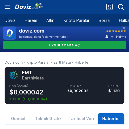
Döviz
Harem
Altın
Kripto Paralar
Borsa
Halka
Doviz.com
»
Kripto Paralar
»
EarthMeta
»
Haberler
EMT
EarthMeta
Son (22:05)
EMT/TRY
Hacim
$0,000042
₺0,002002
$1.130
%11,30
(
$0,000004
)
Güncel
Teknik Grafik
Tarihsel Veri
Haberler