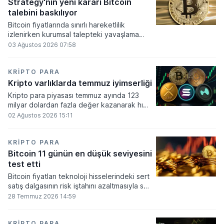
altında dolaşımına ve menkul kıymet
Strategy'nin yeni kararı Bitcoin
alımlarında kullanılmasına olanak sağlanıyor.
talebini baskılıyor
Bitcoin fiyatlarında sınırlı hareketlilik
izlenirken kurumsal talepteki yavaşlama
piyasa dinamiklerini etkiliyor. ABD Merkez
03 Ağustos 2026 07:58
Bankasının faiz kararı sonrasında dar bantta
seyreden kripto para birimi, düzenleme
çalışmalarındaki belirsizliklerle baskı altında
KRIPTO PARA
kalmaya devam ediyor.
Kripto varlıklarda temmuz iyimserliği
Kripto para piyasası temmuz ayında 123
milyar dolardan fazla değer kazanarak hızlı
bir toparlanma sürecine girdi. Bitcoin ve
02 Ağustos 2026 15:11
ethereum öncülüğünde yaşanan bu
yükselişle birlikte toplam piyasa büyüklüğü
2 trilyon 159 milyar 780 milyon dolar
KRIPTO PARA
seviyesine ulaştı.
Bitcoin 11 günün en düşük seviyesini
test etti
Bitcoin fiyatları teknoloji hisselerindeki sert
satış dalgasının risk iştahını azaltmasıyla son
11 günün en düşük seviyesine indi.
28 Temmuz 2026 14:59
KRIPTO PARA