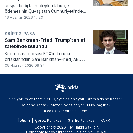
Rusya’da dijital rubleyle ilk bütçe
ödemesinin Çuvaşistan Cumhuriyeti’nde
gerçekleştirildiği bildirildi.
16 Haziran 2026 17:23
KRIPTO PARA
Sam Bankman-Fried, Trump'tan af
talebinde bulundu
Kripto para borsası FTX'in kurucu
ortaklarından Sam Bankman-Fried, ABD
Başkanı Donald Trump'tan resmi olarak af
09 Haziran 2026 09:34
talebinde bulundu.
Altın yorum ve tahminleri
Çeyrek altın fiyatı
Gram altın ne kadar?
Dolar ne kadar?
Mazot, benzin fiyatı
Euro kaç lira?
En çok kazandıran hisseler
İletişim
Çerez Politikası
Gizlilik Politikası
KVKK
Copyright © 2026 Her Hakkı Saklıdır.
Noktacom Medya İnternet Hiz. San. ve Tic. A.Ş.