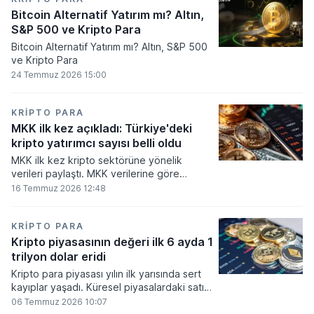
Bitcoin Alternatif Yatırım mı? Altın,
S&P 500 ve Kripto Para
Bitcoin Alternatif Yatırım mı? Altın, S&P 500
ve Kripto Para
24 Temmuz 2026 15:00
KRIPTO PARA
MKK ilk kez açıkladı: Türkiye'deki
kripto yatırımcı sayısı belli oldu
MKK ilk kez kripto sektörüne yönelik
verileri paylaştı. MKK verilerine göre
platformlarda bugüne kadar 5,6 milyon
16 Temmuz 2026 12:48
yatırımcı işlem yaparken, halen kripto
bakiyesi bulunan yatırımcı sayısı 3,2 milyon
olarak belirlendi.
KRIPTO PARA
Kripto piyasasının değeri ilk 6 ayda 1
trilyon dolar eridi
Kripto para piyasası yılın ilk yarısında sert
kayıplar yaşadı. Küresel piyasalardaki satış
baskısı ve artan faiz baskısının etkisiyle
06 Temmuz 2026 10:07
dijital varlıkların toplam değeri 919 milyar