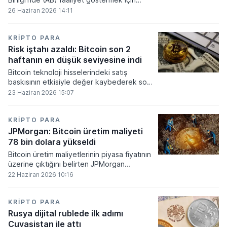
gerekli düzenleyici onayları alamadı.
26 Haziran 2026 14:11
KRIPTO PARA
Risk iştahı azaldı: Bitcoin son 2
haftanın en düşük seviyesine indi
Bitcoin teknoloji hisselerindeki satış
baskısının etkisiyle değer kaybederek son
iki haftanın en düşük seviyesini gördü.
23 Haziran 2026 15:07
KRIPTO PARA
JPMorgan: Bitcoin üretim maliyeti
78 bin dolara yükseldi
Bitcoin üretim maliyetlerinin piyasa fiyatının
üzerine çıktığını belirten JPMorgan
analistleri, madencilik sektöründeki kârlılık
22 Haziran 2026 10:16
oranlarının ciddi bir baskı altına girdiğini
söyledi.
KRIPTO PARA
Rusya dijital rublede ilk adımı
Çuvaşistan ile attı