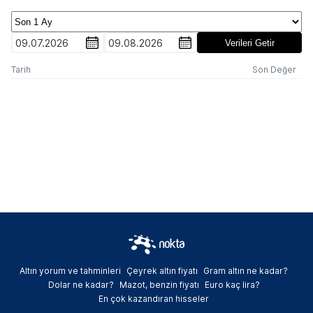
09.07.2026
09.08.2026
Verileri Getir
Tarih
Son Değer
Altın yorum ve tahminleri
Çeyrek altın fiyatı
Gram altın ne kadar?
Dolar ne kadar?
Mazot, benzin fiyatı
Euro kaç lira?
En çok kazandıran hisseler