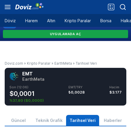
Döviz
Harem
Altın
Kripto Paralar
Borsa
Halka
Doviz.com
»
Kripto Paralar
»
EarthMeta
»
Tarihsel Veri
EMT
EarthMeta
Son (12:06)
EMT/TRY
Hacim
$0,0001
₺0,0028
$3.177
%37,80
(
$0,0000
)
Güncel
Teknik Grafik
Tarihsel Veri
Haberler